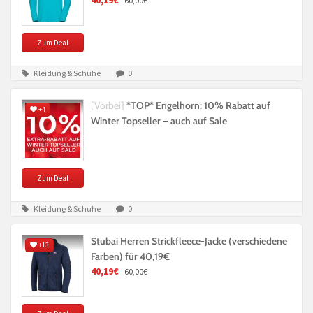
40,19€
60,00€
Zum Deal
Kleidung & Schuhe
0
[Vorbei]
*TOP* Engelhorn: 10% Rabatt auf
+4
Winter Topseller – auch auf Sale
Zum Deal
Kleidung & Schuhe
0
Stubai Herren Strickfleece-Jacke (verschiedene
+13
Farben) für 40,19€
40,19€
60,00€