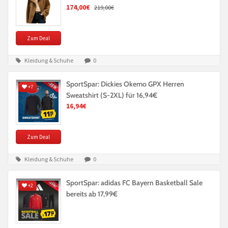
174,00€
219,00€
Zum Deal
Kleidung & Schuhe
0
SportSpar: Dickies Okemo GPX Herren
+7
Sweatshirt (S-2XL) für 16,94€
16,94€
Zum Deal
Kleidung & Schuhe
0
SportSpar: adidas FC Bayern Basketball Sale
+2
bereits ab 17,99€