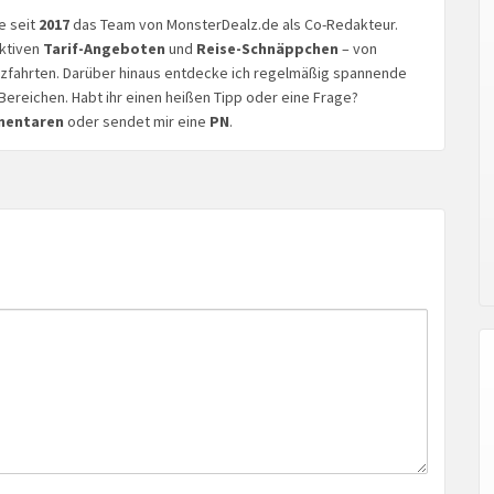
ke seit
2017
das Team von MonsterDealz.de als Co-Redakteur.
aktiven
Tarif-Angeboten
und
Reise-Schnäppchen
– von
euzfahrten. Darüber hinaus entdecke ich regelmäßig spannende
Bereichen. Habt ihr einen heißen Tipp oder eine Frage?
mentaren
oder sendet mir eine
PN
.