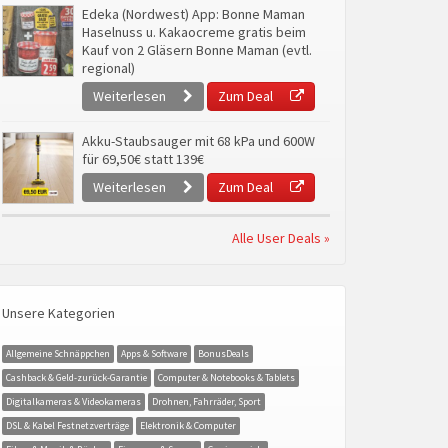
Edeka (Nordwest) App: Bonne Maman
Haselnuss u. Kakaocreme gratis beim
Kauf von 2 Gläsern Bonne Maman (evtl.
regional)
Weiterlesen
Zum Deal
Akku-Staubsauger mit 68 kPa und 600W
für 69,50€ statt 139€
Weiterlesen
Zum Deal
Alle User Deals »
Unsere Kategorien
Allgemeine Schnäppchen
Apps & Software
BonusDeals
Cashback & Geld-zurück-Garantie
Computer & Notebooks & Tablets
Digitalkameras & Videokameras
Drohnen, Fahrräder, Sport
DSL & Kabel Festnetzverträge
Elektronik & Computer