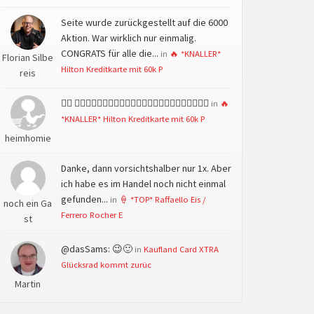
Seite wurde zurückgestellt auf die 6000
Aktion. War wirklich nur einmalig.
CONGRATS für alle die...
in
🔥 *KNALLER*
Florian Silbe
Hilton Kreditkarte mit 60k P
reis
👍🏻 👍🏻👍🏻👍🏻👍🏻👍🏻👍🏻👍🏻👍🏻👍🏻👍🏻👍🏻👍🏻
in
🔥
*KNALLER* Hilton Kreditkarte mit 60k P
heimhomie
Danke, dann vorsichtshalber nur 1x. Aber
ich habe es im Handel noch nicht einmal
gefunden...
in
🍦 *TOP* Raffaello Eis /
noch ein Ga
Ferrero Rocher E
st
@dasSams: 😉🙂
in
Kaufland Card XTRA
Glücksrad kommt zurüc
Martin