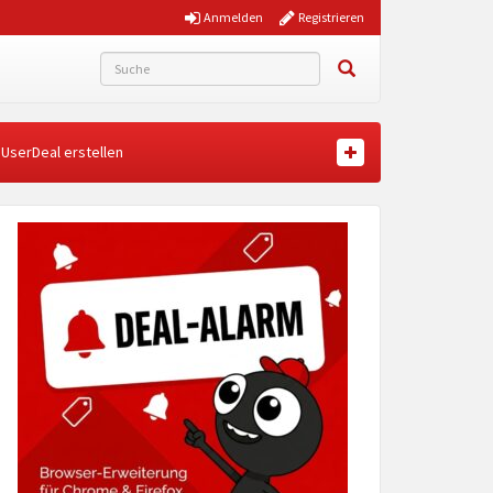
Anmelden
Registrieren
UserDeal erstellen