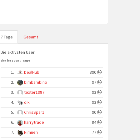
7 Tage
Gesamt
Die aktivsten User
der letzten 7 Tage
1.
DealHub
390
2.
bimbambino
97
3.
texter1987
93
4.
diki
93
5.
ChrisSpar1
90
6.
harrytrade
84
7.
Nimueh
77