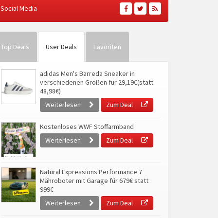
Social Media
Top Deals
User Deals
Favoriten
adidas Men's Barreda Sneaker in
verschiedenen Größen für 29,19€(statt
48,98€)
Weiterlesen
Zum Deal
Kostenloses WWF Stoffarmband
Weiterlesen
Zum Deal
Natural Expressions Performance 7
Mähroboter mit Garage für 679€ statt
999€
Weiterlesen
Zum Deal