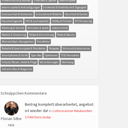
Filme & Musik & Bücher
Finanzen & Sparen
Gewinnspiele
Gewinnspiele & Ankündigungen
Girokonto & Kreditkarte & Tagesgeld
Gratisartikel & Kostenlos
Gutscheine & Rabatte
Haushalt & Garten
Haushaltsgeräte
Hifi & Lautsprecher
Hobby & Freizeit
KFZ & Leasing
Kleidung & Schuhe
Konsolen & Spiele
Lebensmittel
Medien & Streaming
Möbel & Einrichtung
Mode & Beauty
MonsterDealz Neuigkeiten
Preisfehler
Rabatte & Gewinnspiele & Preisfehler
Ratgeber
Schmuck & Accessoires
Smartphones & Tarife
Spar-Abo
Spielwaren
TV & Fernsehen
Urlaub, Reisen, Hotel & Flüge
Versicherungen
Werkzeug
Zeitschriften & Magazine
Schnäppchen Kommentare
Beitrag komplett überarbeitet, angebot
ist wieder da!
in
Lottoscanner-Neukunden:
1 Feld EuroJackp
Florian Silbe
reis