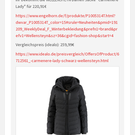
Lady" für 220,91€
https://www.engelhorn.de/f/produkte/P1005314T.html?
dwvar_P1005314T_color=15#srule=Neuheiten&pmid=191
209_WeeklyDeal_F_Winterbekleidung&prefn1=brand&pr
efv1=Wellensteyn&sz=36&cgid=fashion-shop&start=4
Vergleichspreis (idealo): 259,99€
https://www.idealo.de/preisvergleich/OffersOfProduct/6
712561_-carmenere-lady-schwarz-wellensteyn.html