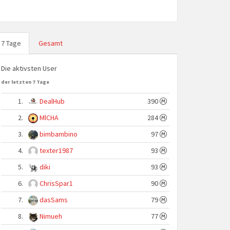
7 Tage
Gesamt
Die aktivsten User
der letzten 7 Tage
1.
DealHub
390
2.
MlCHA
284
3.
bimbambino
97
4.
texter1987
93
5.
diki
93
6.
ChrisSpar1
90
7.
dasSams
79
8.
Nimueh
77