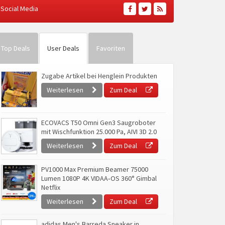
Social Media
Top Deals
User Deals
Favoriten
Zugabe Artikel bei Henglein Produkten
Weiterlesen
Zum Deal
ECOVACS T50 Omni Gen3 Saugroboter
mit Wischfunktion 25.000 Pa, AIVI 3D 2.0
Weiterlesen
Zum Deal
PV1000 Max Premium Beamer 75000
Lumen 1080P 4K VIDAA‑OS 360° Gimbal
Netflix
Weiterlesen
Zum Deal
adidas Men's Barreda Sneaker in