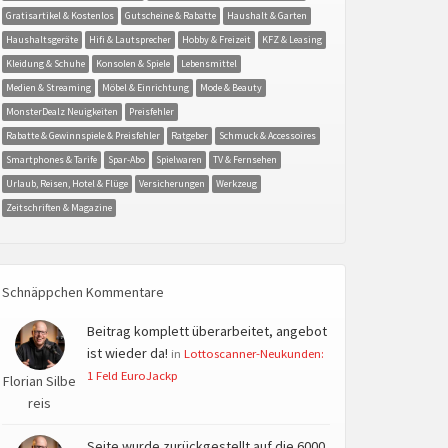
Gratisartikel & Kostenlos
Gutscheine & Rabatte
Haushalt & Garten
Haushaltsgeräte
Hifi & Lautsprecher
Hobby & Freizeit
KFZ & Leasing
Kleidung & Schuhe
Konsolen & Spiele
Lebensmittel
Medien & Streaming
Möbel & Einrichtung
Mode & Beauty
MonsterDealz Neuigkeiten
Preisfehler
Rabatte & Gewinnspiele & Preisfehler
Ratgeber
Schmuck & Accessoires
Smartphones & Tarife
Spar-Abo
Spielwaren
TV & Fernsehen
Urlaub, Reisen, Hotel & Flüge
Versicherungen
Werkzeug
Zeitschriften & Magazine
Schnäppchen Kommentare
Beitrag komplett überarbeitet, angebot
ist wieder da!
in
Lottoscanner-Neukunden:
1 Feld EuroJackp
Florian Silbe
reis
Seite wurde zurückgestellt auf die 6000