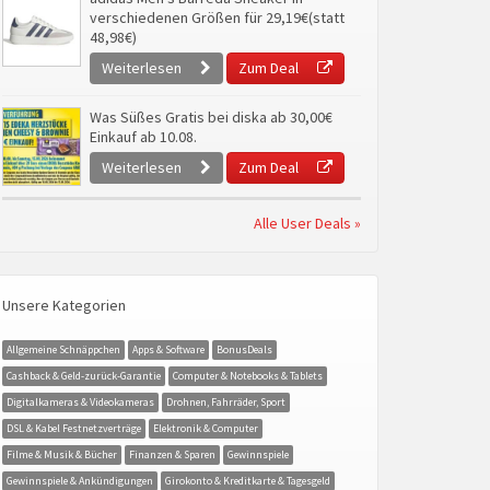
verschiedenen Größen für 29,19€(statt
48,98€)
Weiterlesen
Zum Deal
Was Süßes Gratis bei diska ab 30,00€
Einkauf ab 10.08.
Weiterlesen
Zum Deal
Alle User Deals »
Unsere Kategorien
Allgemeine Schnäppchen
Apps & Software
BonusDeals
Cashback & Geld-zurück-Garantie
Computer & Notebooks & Tablets
Digitalkameras & Videokameras
Drohnen, Fahrräder, Sport
DSL & Kabel Festnetzverträge
Elektronik & Computer
Filme & Musik & Bücher
Finanzen & Sparen
Gewinnspiele
Gewinnspiele & Ankündigungen
Girokonto & Kreditkarte & Tagesgeld