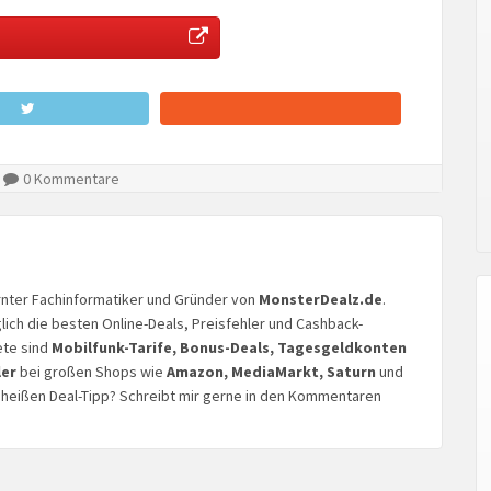
0 Kommentare
lernter Fachinformatiker und Gründer von
MonsterDealz.de
.
glich die besten Online-Deals, Preisfehler und Cashback-
ete sind
Mobilfunk-Tarife, Bonus-Deals, Tagesgeldkonten
ler
bei großen Shops wie
Amazon, MediaMarkt, Saturn
und
n heißen Deal-Tipp? Schreibt mir gerne in den Kommentaren