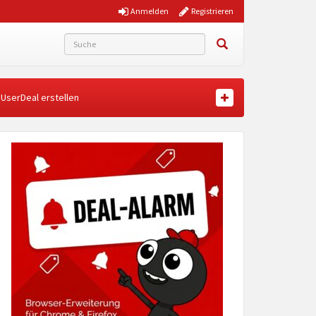
Anmelden
Registrieren
UserDeal erstellen