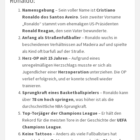
Ronaldo:
Namensgebung
– Sein voller Name ist
Cristiano
Ronaldo dos Santos Aveiro
. Sein zweiter Vorname
„Ronaldo“ stammt vom ehemaligen US-Präsidenten
Ronald Reagan
, den sein Vater bewunderte.
Anfang als Straßenfußballer
– Ronaldo wuchs in
bescheidenen Verhältnissen auf Madeira auf und spielte
als Kind oft barfuß auf der Straße.
Herz-OP mit 15 Jahren
– Aufgrund eines
unregelmäßigen Herzschlags musste er sich als
Jugendlicher einer
Herzoperation
unterziehen. Die OP
verlief erfolgreich, und er konnte schnell wieder
trainieren.
Sprungkraft eines Basketballspielers
– Ronaldo kann
über
78 cm hoch springen
, was höher ist als die
durchschnittliche NBA-Sprungkraft.
Top-Torjäger der Champions League
– Er hält den
Rekord für die meisten Tore in der Geschichte der
UEFA
Champions League
.
Keine Tattoos
– Anders als viele Fußballstars hat