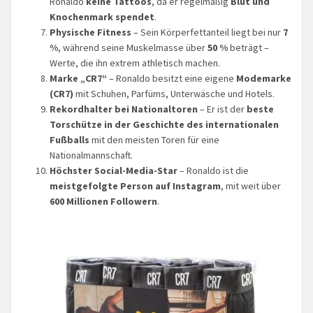
Ronaldo
keine Tattoos
, da er regelmäßig
Blut und
Knochenmark spendet
.
Physische Fitness
– Sein Körperfettanteil liegt bei nur
7
%
, während seine Muskelmasse über
50 %
beträgt –
Werte, die ihn extrem athletisch machen.
Marke „CR7“
– Ronaldo besitzt eine eigene
Modemarke
(CR7)
mit Schuhen, Parfüms, Unterwäsche und Hotels.
Rekordhalter bei Nationaltoren
– Er ist der
beste
Torschütze in der Geschichte des internationalen
Fußballs
mit den meisten Toren für eine
Nationalmannschaft.
Höchster Social-Media-Star
– Ronaldo ist die
meistgefolgte Person auf Instagram
, mit weit über
600 Millionen Followern
.