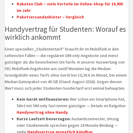
Rakuten Club – viele Vorteile im Online-Shop für 19,90€
im Jahr
Paketversandanbieter – Vergleich
Handyvertrag für Studenten: Worauf es
wirklich ankommt
Einen speziellen „Studententarif“ braucht ihr im Mobilfunk in den
seltensten Fällen — die regulären SIM-only-Angebote sind meist
günstiger als die beworbenen Uni-Tarife. In unserer Auswertung von
581 Mobilfunk-Angeboten aus zwölf Monaten lag die Median-
Grundgebühr eines Tarifs ohne Gerät bei 10,36 € im Monat, bei einem
Median-Datenpaket von 40 GB (Stand: August 2026). Gegen diesen
Wert muss sich jeder Studenten-Sondertarif erst einmal behaupten.
Kein Gerät mitfinanzieren:
Wer schon ein Smartphone hat,
fährt mit SIM-only fast immer günstiger — Details im Ratgeber
Handyvertrag ohne Handy
.
Kurze Laufzeit bevorzugen:
Auslandssemester, Umzug
oder Studienende sprechen gegen 24 Monate Bindung —
siehe
Handyvertrag monatlich kündbar
.