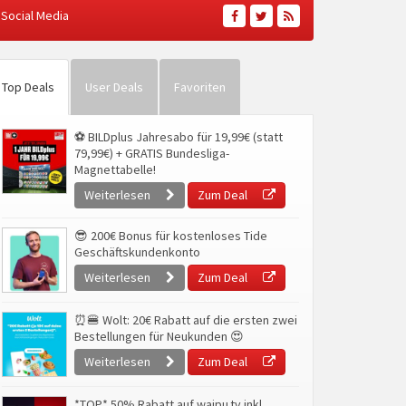
Social Media
Top Deals
User Deals
Favoriten
⚽ BILDplus Jahresabo für 19,99€ (statt
79,99€) + GRATIS Bundesliga-
Magnettabelle!
Weiterlesen
Zum Deal
😎 200€ Bonus für kostenloses Tide
Geschäftskundenkonto
Weiterlesen
Zum Deal
⏰🍔 Wolt: 20€ Rabatt auf die ersten zwei
Bestellungen für Neukunden 😍
Weiterlesen
Zum Deal
*TOP* 50% Rabatt auf waipu.tv inkl.