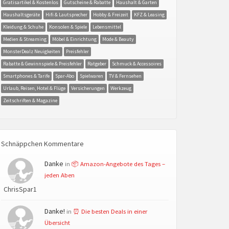
Gratisartikel & Kostenlos
Gutscheine & Rabatte
Haushalt & Garten
Haushaltsgeräte
Hifi & Lautsprecher
Hobby & Freizeit
KFZ & Leasing
Kleidung & Schuhe
Konsolen & Spiele
Lebensmittel
Medien & Streaming
Möbel & Einrichtung
Mode & Beauty
MonsterDealz Neuigkeiten
Preisfehler
Rabatte & Gewinnspiele & Preisfehler
Ratgeber
Schmuck & Accessoires
Smartphones & Tarife
Spar-Abo
Spielwaren
TV & Fernsehen
Urlaub, Reisen, Hotel & Flüge
Versicherungen
Werkzeug
Zeitschriften & Magazine
Schnäppchen Kommentare
Danke
in
📦 Amazon-Angebote des Tages –
jeden Aben
ChrisSpar1
Danke!
in
⏰ Die besten Deals in einer
Übersicht