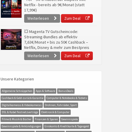
Netflix - bereits ab 9€/Monat (statt
17,99€)
Weiterlesen
Zum Deal
💥 Magenta TV Gutscheincode:
Streaming-Bundles ab effektiv
7,63€/Monat + bis zu 50€ Cashback –
Netflix, Disney & mehr zum Bestpreis
Weiterlesen
Zum Deal
Unsere Kategorien
Allgemeine Schnäppchen
Apps & Software
BonusDeals
Cashback & Geld-zurück-Garantie
Computer & Notebooks & Tablets
Digitalkameras & Videokameras
Drohnen, Fahrräder, Sport
DSL & Kabel Festnetzverträge
Elektronik & Computer
Filme & Musik & Bücher
Finanzen & Sparen
Gewinnspiele
Gewinnspiele & Ankündigungen
Girokonto & Kreditkarte & Tagesgeld