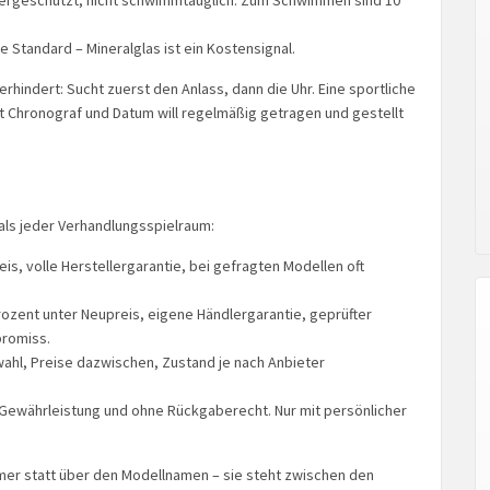
ergeschützt, nicht schwimmtauglich. Zum Schwimmen sind 10
e Standard – Mineralglas ist ein Kostensignal.
erhindert: Sucht zuerst den Anlass, dann die Uhr. Eine sportliche
it Chronograf und Datum will regelmäßig getragen und gestellt
als jeder Verhandlungsspielraum:
is, volle Herstellergarantie, bei gefragten Modellen oft
rozent unter Neupreis, eigene Händlergarantie, geprüfter
promiss.
hl, Preise dazwischen, Zustand je nach Anbieter
 Gewährleistung und ohne Rückgaberecht. Nur mit persönlicher
mer statt über den Modellnamen – sie steht zwischen den