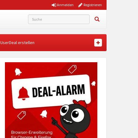
Anmelden
Registrieren
UserDeal erstellen