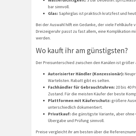
Wasserdichtigkeit:
3 bar bedeutet spritzwass
bar sinnvoll.
Glas:
Saphirglas ist praktisch kratzfest und heut
Bei der Auswahl hilft ein Gedanke, der viele Fehlkäufe v
Dreizeigeruhr passt zu fast allem, eine Komplikation m
werden.
Wo kauft ihr am günstigsten?
Der Preisunterschied zwischen den Kanälen ist größer 
Autorisierter Händler (Konzessionär):
Neupre
Wartelisten. Rabatt gibt es selten.
Fachhändler für Gebrauchtuhren:
20 bis 40 P
Zustand. Für die meisten Käufer der beste Kom
Plattformen mit Käuferschutz:
größere Auswa
unterschiedlich dokumentiert.
Privatkauf:
die günstigste Variante, aber ohne
Übergabe und Prüfung sinnvoll.
Preise vergleicht ihr am besten über die Referenznum