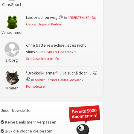
ChrisSpar1
Leider schon weg 😕
in
*PREISFEHLER* Dr.
Oetker Original Puddin
Vanbommel
ohne batteriewechsel ist es nicht
sinnvoll
in
UGREEN FineTrack 2
Schlüsselfinder im Fu
srborg
"Brokkoli-Farmer" … ja süchä doch … 🤣
😇
in
Spider Farmer G3000 Growbox-
Komplettset
Nimueh
Unser Newsletter
Keine Deals mehr verpassen
2-3x die Woche die besten