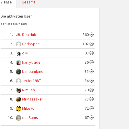
7 Tage
Gesamt
Die aktivsten User
der letzten 7 Tage
1.
DealHub
360
2.
ChrisSpar1
102
3.
diki
93
4.
harrytrade
86
5.
bimbambino
85
6.
texter1987
84
7.
Nimueh
79
8.
MrMassaker
78
9.
Mike76
72
10.
dasSams
67