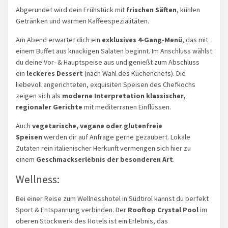
Abgerundet wird dein Frühstück mit
frischen Säften
, kühlen
Getränken und warmen Kaffeespezialitäten.
Am Abend erwartet dich ein
exklusives 4-Gang-Menü
, das mit
einem Buffet aus knackigen Salaten beginnt. Im Anschluss wählst
du deine Vor- & Hauptspeise aus und genießt zum Abschluss
ein
leckeres Dessert
(nach Wahl des Küchenchefs). Die
liebevoll angerichteten, exquisiten Speisen des Chefkochs
zeigen sich als
moderne Interpretation klassischer,
regionaler Gerichte
mit mediterranen Einflüssen.
Auch
vegetarische, vegane oder glutenfreie
Speisen
werden dir auf Anfrage gerne gezaubert. Lokale
Zutaten rein italienischer Herkunft vermengen sich hier zu
einem
Geschmackserlebnis der besonderen Art
.
Wellness:
Bei einer Reise zum Wellnesshotel in Südtirol kannst du perfekt
Sport & Entspannung verbinden. Der
Rooftop Crystal Pool
im
oberen Stockwerk des Hotels ist ein Erlebnis, das