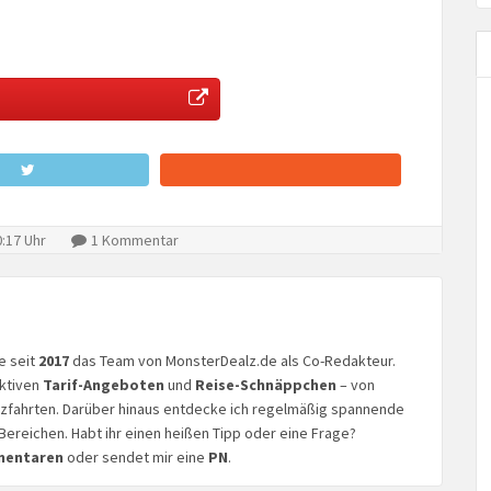
:17 Uhr
1 Kommentar
ke seit
2017
das Team von MonsterDealz.de als Co-Redakteur.
aktiven
Tarif-Angeboten
und
Reise-Schnäppchen
– von
euzfahrten. Darüber hinaus entdecke ich regelmäßig spannende
Bereichen. Habt ihr einen heißen Tipp oder eine Frage?
mentaren
oder sendet mir eine
PN
.