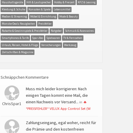
Haushaltsgeräte
Hifi & Lautsprecher
Hobby & Freizeit
KFZ & Leasing
Kleidung & Schuhe
Konsolen & Spiele
Lebensmittel
Medien & Streaming
Möbel & Einrichtung
Mode & Beauty
MonsterDealz Neuigkeiten
Preisfehler
Rabatte & Gewinnspiele & Preisfehler
Ratgeber
Schmuck & Accessoires
Smartphones & Tarife
Spar-Abo
Spielwaren
TV & Fernsehen
Urlaub, Reisen, Hotel & Flüge
Versicherungen
Werkzeug
Zeitschriften & Magazine
Schnäppchen Kommentare
Muss mich leider korrigieren: Nach
einigen Tagen kommt eine Mail, die
einen Nachweis vor Versand...
in
🔥
ChrisSpar1
*PREISFEHLER* VELUX App Control Set (W
Zahlungseingang, egal woher, reicht für
die Prämie und den kostenfreien