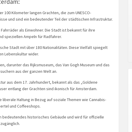
terdam:
er 100 Kilometer langen Grachten, die zum UNESCO-
sse und sind ein bedeutender Teil der städtischen Infrastruktur.
ahrräder als Einwohner. Die Stadt ist bekannt für ihre
d speziellen Ampeln für Radfahrer.
he Stadt mit über 180 Nationalitäten. Diese Vielfalt spiegelt
en Lebenskultur wider.
een, darunter das Rijksmuseum, das Van Gogh Museum und das
esuchern aus der ganzen Welt an.
ktur aus dem 17. Jahrhundert, bekannt als das „Goldene
äuser entlang der Grachten sind ikonisch für Amsterdam.
 liberale Haltung in Bezug auf soziale Themen wie Cannabis-
iertel und Coffeeshops.
n bedeutendes historisches Gebäude und wird für offizielle
 zugänglich.