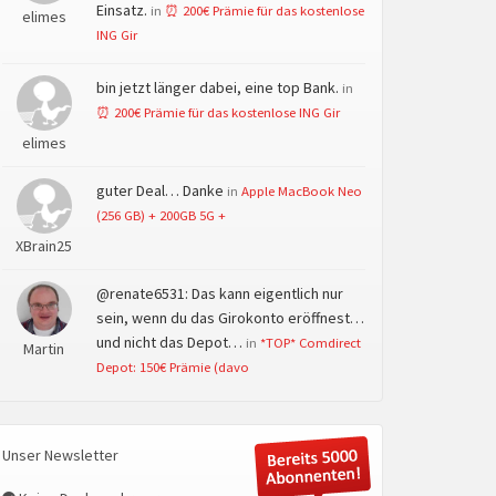
Einsatz.
in
⏰ 200€ Prämie für das kostenlose
elimes
ING Gir
bin jetzt länger dabei, eine top Bank.
in
⏰ 200€ Prämie für das kostenlose ING Gir
elimes
guter Deal… Danke
in
Apple MacBook Neo
(256 GB) + 200GB 5G +
XBrain25
@renate6531: Das kann eigentlich nur
sein, wenn du das Girokonto eröffnest…
und nicht das Depot…
in
*TOP* Comdirect
Martin
Depot: 150€ Prämie (davo
Unser Newsletter