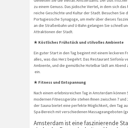
Genießen Sie die Vielfalt Amsterdams: Der Duft frisch
zu einem Genuss. Das jüdische Viertel, in dem sich das 
reiche Geschichte und Kultur der Stadt. Besuchen Sie
Portugiesische Synagoge, um mehr über dieses faszini
an die Straßenbahn und U-Bahn gelangen Sie schnell 
Attraktionen der Stadt.
★ Köstliches Frühstück und stilvolles Ambiente
Ein guter Start in den Tag beginnt mit einem leckeren 
alles, was das Herz begehrt. Das Restaurant Sinfonía v
Ambiente, und die gemütliche Hotelbar lädt am Abend 
ein.
★ Fitness und Entspannung
Nach einem erlebnisreichen Tag in Amsterdam können S
modernen Fitnessgeräte stehen Ihnen zwischen 7 und 
der Sauna bietet eine perfekte Möglichkeit, den Tag au
Spa-Bereich mit verschiedenen Massageangeboten (geg
Amsterdam ist eine faszinierende Sta