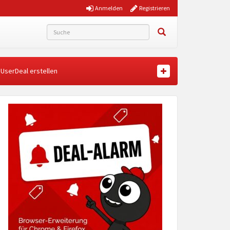
Anmelden
Registrieren
UserDeal erstellen