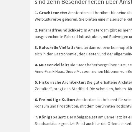
sind zehn Besonderheiten über Ams
1. Grachtennetz:
Amsterdam ist berühmt für seine üb
Weltkulturerbe gehören. Sie bieten eine malerische Kuli
2. Fahrradfreundlichkeit:
In Amsterdam gibt es mehr F
ausgezeichnete Fahrrad-Infrastruktur, mit Radwegen un
3. Kulturelle Vielfalt:
Amsterdam ist eine kosmopolitisc
sich in der Gastronomie, den Festen und der allgemein
4. Museenvielfalt:
Die Stadt beherbergt über 50 Mus
Anne-Frank-Haus. Diese Museen ziehen Millionen von B
5. Historische Architektur:
Die gut erhaltene Archite
Zeitalter“, prägt das Stadtbild. Die schmalen, hohen H
6. Freimütige Kultur:
Amsterdam ist bekannt für seine
Konsum und Prostitution, mit dem berühmten Rotlichtv
7. Königspalast:
Der Königspalast am Dam-Platz ist ei
Staatsanlässe genutzt. Er ist auch für die Öffentlichkeit