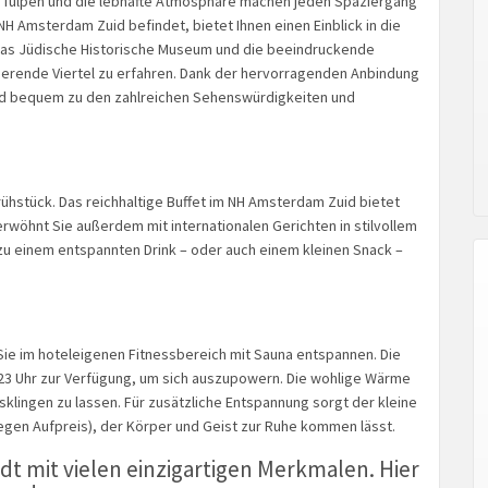
er Tulpen und die lebhafte Atmosphäre machen jeden Spaziergang
NH Amsterdam Zuid befindet, bietet Ihnen einen Einblick in die
 das Jüdische Historische Museum und die beeindruckende
erende Viertel zu erfahren. Dank der hervorragenden Anbindung
und bequem zu den zahlreichen Sehenswürdigkeiten und
Frühstück. Das reichhaltige Buffet im NH Amsterdam Zuid bietet
erwöhnt Sie außerdem mit internationalen Gerichten in stilvollem
zu einem entspannten Drink – oder auch einem kleinen Snack –
ie im hoteleigenen Fitnessbereich mit Sauna entspannen. Die
23 Uhr zur Verfügung, um sich auszupowern. Die wohlige Wärme
sklingen zu lassen. Für zusätzliche Entspannung sorgt der kleine
en Aufpreis), der Körper und Geist zur Ruhe kommen lässt.
dt mit vielen einzigartigen Merkmalen. Hier