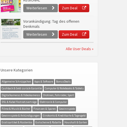
REGIONAL
Weiterlesen
Zum Deal
Vorankündigung: Tag des offenen
Denkmals
Weiterlesen
Zum Deal
Alle User Deals »
Unsere Kategorien
Allgemeine Schnäppchen
Apps & Software
BonusDeals
Cashback & Geld-zurück-Garantie
Computer & Notebooks & Tablets
Digitalkameras & Videokameras
Drohnen, Fahrräder, Sport
DSL & Kabel Festnetzverträge
Elektronik & Computer
Filme & Musik & Bücher
Finanzen & Sparen
Gewinnspiele
Gewinnspiele & Ankündigungen
Girokonto & Kreditkarte & Tagesgeld
Gratisartikel & Kostenlos
Gutscheine & Rabatte
Haushalt & Garten