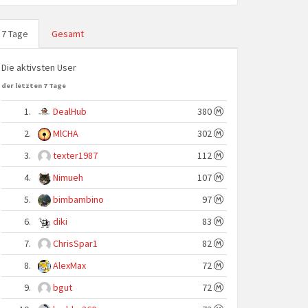
7 Tage
Gesamt
Die aktivsten User
der letzten 7 Tage
1.
DealHub
380
2.
MlCHA
302
3.
texter1987
112
4.
Nimueh
107
5.
bimbambino
97
6.
diki
83
7.
ChrisSpar1
82
8.
AlexMax
72
9.
bgut
72