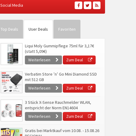
Social Media
Top Deals
User Deals
Favoriten
Liqui Moly Gummipflege 75ml für 3,17€
(statt 5,09€)
Weiterlesen
Zum Deal
Verbatim Store ’n’ Go Mini Diamond SSD
mit 512 GB
Weiterlesen
Zum Deal
3 Stück X-Sense Rauchmelder WLAN,
entspricht der Norm EN14604
Weiterlesen
Zum Deal
Gratis bei Marktkauf vom 10.08. - 15.08.26