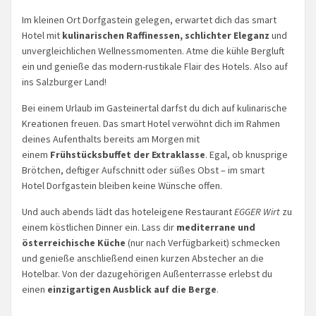
Im kleinen Ort Dorfgastein gelegen, erwartet dich das smart
Hotel mit
kulinarischen Raffinessen, schlichter Eleganz
und
unvergleichlichen Wellnessmomenten. Atme die kühle Bergluft
ein und genieße das modern-rustikale Flair des Hotels. Also auf
ins Salzburger Land!
Bei einem Urlaub im Gasteinertal darfst du dich auf kulinarische
Kreationen freuen. Das smart Hotel verwöhnt dich im Rahmen
deines Aufenthalts bereits am Morgen mit
einem
Frühstücksbuffet der Extraklasse
. Egal, ob knusprige
Brötchen, deftiger Aufschnitt oder süßes Obst – im smart
Hotel Dorfgastein bleiben keine Wünsche offen.
Und auch abends lädt das hoteleigene Restaurant
EGGER Wirt
zu
einem köstlichen Dinner ein. Lass dir
mediterrane und
österreichische Küche
(nur nach Verfügbarkeit) schmecken
und genieße anschließend einen kurzen Abstecher an die
Hotelbar. Von der dazugehörigen Außenterrasse erlebst du
einen
einzigartigen Ausblick auf die Berge
.