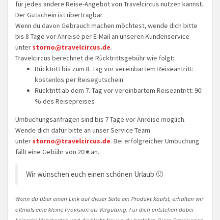
für jedes andere Reise-Angebot von Travelcircus nutzen kannst.
Der Gutschein ist übertragbar.
Wenn du davon Gebrauch machen möchtest, wende dich bitte
bis 8 Tage vor Anreise per E-Mail an unseren Kundenservice
unter
storno@travelcircus.de
.
Travelcircus berechnet die Rücktrittsgebühr wie folgt:
Rücktritt bis zum 8. Tag vor vereinbartem Reiseantritt:
kostenlos per Reisegutschein
Rücktritt ab dem 7. Tag vor vereinbartem Reiseantritt: 90
% des Reisepreises
Umbuchungsanfragen sind bis 7 Tage vor Anreise möglich.
Wende dich dafür bitte an unser Service Team
unter
storno@travelcircus.de
. Bei erfolgreicher Umbuchung
fällt eine Gebühr von 20 € an.
Wir wünschen euch einen schönen Urlaub 🙂
Wenn du über einen Link auf dieser Seite ein Produkt kaufst, erhalten wir
oftmals eine kleine Provision als Vergütung. Für dich entstehen dabei
keinerlei Mehrkosten und dir bleibt frei wo du bestellst. Diese Provisionen