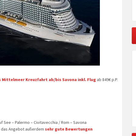
s Mittelmeer Kreuzfahrt ab/bis Savona inkl. Flug
ab 849€ p.P.
auf See – Palermo – Civitavecchia / Rom – Savona
 das Angebot außerdem
sehr gute Bewertungen