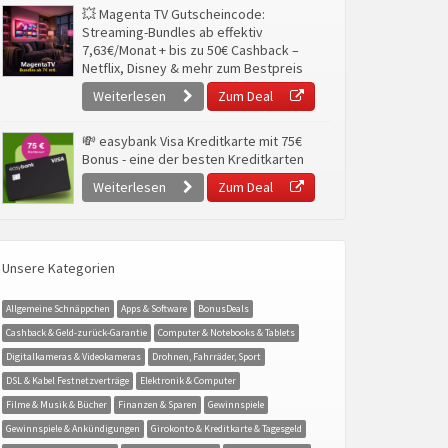
💥 Magenta TV Gutscheincode:
Streaming-Bundles ab effektiv
7,63€/Monat + bis zu 50€ Cashback –
Netflix, Disney & mehr zum Bestpreis
Weiterlesen
Zum Deal
💸 easybank Visa Kreditkarte mit 75€
Bonus - eine der besten Kreditkarten
Weiterlesen
Zum Deal
Unsere Kategorien
Allgemeine Schnäppchen
Apps & Software
BonusDeals
Cashback & Geld-zurück-Garantie
Computer & Notebooks & Tablets
Digitalkameras & Videokameras
Drohnen, Fahrräder, Sport
DSL & Kabel Festnetzverträge
Elektronik & Computer
Filme & Musik & Bücher
Finanzen & Sparen
Gewinnspiele
Gewinnspiele & Ankündigungen
Girokonto & Kreditkarte & Tagesgeld