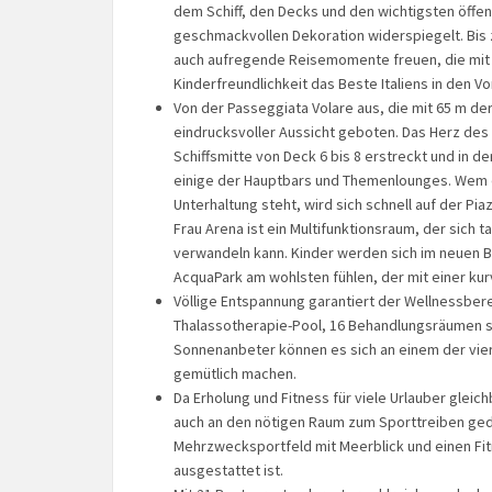
dem Schiff, den Decks und den wichtigsten öffen
geschmackvollen Dekoration widerspiegelt. Bis 
auch aufregende Reisemomente freuen, die mit
Kinderfreundlichkeit das Beste Italiens in den V
Von der Passeggiata Volare aus, die mit 65 m der
eindrucksvoller Aussicht geboten. Das Herz des S
Schiffsmitte von Deck 6 bis 8 erstreckt und in 
einige der Hauptbars und Themenlounges. Wem 
Unterhaltung steht, wird sich schnell auf der Pia
Frau Arena ist ein Multifunktionsraum, der sich 
verwandeln kann. Kinder werden sich im neuen B
AcquaPark am wohlsten fühlen, der mit einer ku
Völlige Entspannung garantiert der Wellnessbere
Thalassotherapie-Pool, 16 Behandlungsräumen s
Sonnenanbeter können es sich an einem der vier
gemütlich machen.
Da Erholung und Fitness für viele Urlauber glei
auch an den nötigen Raum zum Sporttreiben geda
Mehrzwecksportfeld mit Meerblick und einen F
ausgestattet ist.