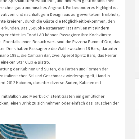
kende Spezialitätenrestaurants, und diversen gastronomischen
nreiches gastronomisches Angebot. Ein besonderes Highlight ist
novativem und nachhaltigem Design aus aufgewertetem Treibholz,
hte kreieren, durch die Gäste die Möglichkeit bekommen, den
u erkunden. Das „Squok Restaurant“ ist Familien mit Kindern
sgerichtet. Im Food LAB können Passagiere ihre Kochkünste
. Ebenfalls einen Besuch wert sind die Pizzeria Pummid’Oro, das
ten Drink haben Passagiere die Wahl zwischen 19 Bars, darunter
no 1882, die Campari Bar, zwei Aperol Spritz Bars, das Ferrari
Heineken Star Club & Bistro.
tattung der Kabinen und Suiten, die Farben und Formen der
n italienischen Stil und Geschmack wiederspiegelt, Hand in
mt 2612 Kabinen, darunter diverse Suiten, Kabinen mit
.
 mit Balkon und Meerblick“ steht Gästen ein gemütlicher
ücken, einen Drink zu sich nehmen oder einfach das Rauschen der