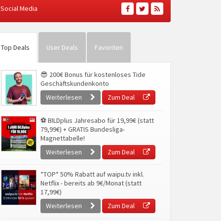
Social Media
Top Deals
User Deals
Favoriten
😎 200€ Bonus für kostenloses Tide
Geschäftskundenkonto
Weiterlesen
Zum Deal
⚽ BILDplus Jahresabo für 19,99€ (statt
79,99€) + GRATIS Bundesliga-
Magnettabelle!
Weiterlesen
Zum Deal
*TOP* 50% Rabatt auf waipu.tv inkl.
Netflix - bereits ab 9€/Monat (statt
17,99€)
Weiterlesen
Zum Deal