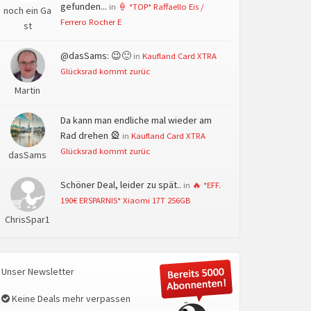
gefunden...
in
🍦 *TOP* Raffaello Eis /
noch ein Ga
Ferrero Rocher E
st
@dasSams: 😉🙂
in
Kaufland Card XTRA
Glücksrad kommt zurüc
Martin
Da kann man endliche mal wieder am
Rad drehen 🎡
in
Kaufland Card XTRA
Glücksrad kommt zurüc
dasSams
Schöner Deal, leider zu spät..
in
🔥 *EFF.
190€ ERSPARNIS* Xiaomi 17T 256GB
ChrisSpar1
Unser Newsletter
Keine Deals mehr verpassen