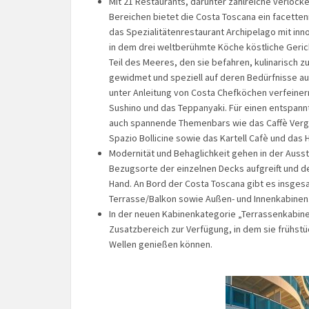
Mit 21 Restaurants, darunter zahlreiche verloc
Bereichen bietet die Costa Toscana ein facette
das Spezialitätenrestaurant Archipelago mit in
in dem drei weltberühmte Köche köstliche Geric
Teil des Meeres, den sie befahren, kulinarisch z
gewidmet und speziell auf deren Bedürfnisse au
unter Anleitung von Costa Chefköchen verfeinern
Sushino und das Teppanyaki. Für einen entspann
auch spannende Themenbars wie das Caffè Vergna
Spazio Bollicine sowie das Kartell Cafè und das 
Modernität und Behaglichkeit gehen in der Auss
Bezugsorte der einzelnen Decks aufgreift und de
Hand. An Bord der Costa Toscana gibt es insgesa
Terrasse/Balkon sowie Außen- und Innenkabinen
In der neuen Kabinenkategorie „Terrassenkabine
Zusatzbereich zur Verfügung, in dem sie frühst
Wellen genießen können.