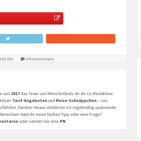
:42 Uhr
0 Kommentare
ke seit
2017
das Team von MonsterDealz.de als Co-Redakteur.
aktiven
Tarif-Angeboten
und
Reise-Schnäppchen
– von
euzfahrten. Darüber hinaus entdecke ich regelmäßig spannende
Bereichen. Habt ihr einen heißen Tipp oder eine Frage?
mentaren
oder sendet mir eine
PN
.