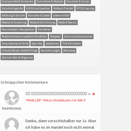
Gratisartikel & Kostenlos
Gutscheine & Rabatte
Haushalt & Garten
Haushaltsgeräte
Hifi & Lautsprecher
Hobby & Freizeit
KFZ & Leasing
Kleidung & Schuhe
Konsolen & Spiele
Lebensmittel
Medien & Streaming
Möbel & Einrichtung
Mode & Beauty
MonsterDealz Neuigkeiten
Preisfehler
Rabatte & Gewinnspiele & Preisfehler
Ratgeber
Schmuck & Accessoires
Smartphones & Tarife
Spar-Abo
Spielwaren
TV & Fernsehen
Urlaub, Reisen, Hotel & Flüge
Versicherungen
Werkzeug
Zeitschriften & Magazine
Schnäppchen Kommentare
👍🏻 👍🏻👍🏻👍🏻👍🏻👍🏻👍🏻👍🏻👍🏻👍🏻👍🏻👍🏻👍🏻
in
🔥
*KNALLER* Hilton Kreditkarte mit 60k P
heimhomie
Danke, dann vorsichtshalber nur 1x. Aber
ich habe es im Handel noch nicht einmal