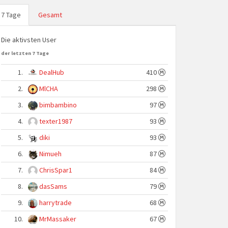
7 Tage
Gesamt
Die aktivsten User
der letzten 7 Tage
1.
DealHub
410
2.
MlCHA
298
3.
bimbambino
97
4.
texter1987
93
5.
diki
93
6.
Nimueh
87
7.
ChrisSpar1
84
8.
dasSams
79
9.
harrytrade
68
10.
MrMassaker
67