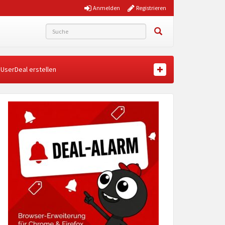
Anmelden
Registrieren
UserDeal erstellen