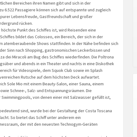
tlichen Bereichen ihren Namen gibt und sich in der
zu 6.522 Passagiere können sich auf entspannte und zugleich
 purer Lebensfreude, Gastfreundschaft und großer
ordergrund rücken.
 höchste Punkt des Schiffes ist, wird Reisenden eine
chiffes bildet das Colosseo, ein Bereich, der sich in der
dem atemberaubende Shows stattfinden. In der Nähe befinden sich
der Sinn nach Shopping, gastronomischen Leckerbissen und
zza dei Miracoli am Bug des Schiffes wiederfinden. Die Poltrona
tagsüber und abends in ein Theater und nachts in eine Diskothek
ereich für Videospiele, dem Squok Club sowie im Splash
rvenreichen Rutsche auf dem höchsten Deck aufwartet.
ich Sole Mio mit einem Beauty-Salon, einer Sauna, einem
owie Schnee-, Salz- und Entspannungsräumen. Die
 Swimmingpools, von denen einer mit Salzwasser gefüllt ist,
chbedeutend sind, wurde bei der Gestaltung der Costa Toscana
cht. So bietet das Schiff unter anderem ein
itnessraum, der mit den neuesten Technogym-Geräten