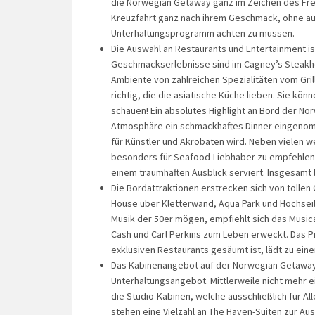
die Norwegian Getaway ganz im Zeichen des Fre
Kreuzfahrt ganz nach ihrem Geschmack, ohne auf
Unterhaltungsprogramm achten zu müssen.
Die Auswahl an Restaurants und Entertainment is
Geschmackserlebnisse sind im Cagney’s Steakhou
Ambiente von zahlreichen Spezialitäten vom Gril
richtig, die die asiatische Küche lieben. Sie kön
schauen! Ein absolutes Highlight an Bord der Norw
Atmosphäre ein schmackhaftes Dinner eingenom
für Künstler und Akrobaten wird. Neben vielen w
besonders für Seafood-Liebhaber zu empfehlen
einem traumhaften Ausblick serviert. Insgesamt
Die Bordattraktionen erstrecken sich von tollen
House über Kletterwand, Aqua Park und Hochseilg
Musik der 50er mögen, empfiehlt sich das Musical
Cash und Carl Perkins zum Leben erweckt. Das P
exklusiven Restaurants gesäumt ist, lädt zu ein
Das Kabinenangebot auf der Norwegian Getaway 
Unterhaltungsangebot. Mittlerweile nicht mehr 
die Studio-Kabinen, welche ausschließlich für Al
stehen eine Vielzahl an The Haven-Suiten zur Au