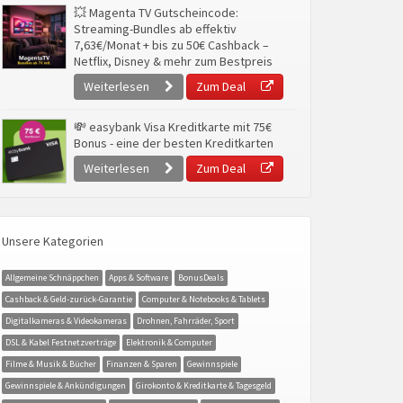
💥 Magenta TV Gutscheincode:
Streaming-Bundles ab effektiv
7,63€/Monat + bis zu 50€ Cashback –
Netflix, Disney & mehr zum Bestpreis
Weiterlesen
Zum Deal
💸 easybank Visa Kreditkarte mit 75€
Bonus - eine der besten Kreditkarten
Weiterlesen
Zum Deal
Unsere Kategorien
Allgemeine Schnäppchen
Apps & Software
BonusDeals
Cashback & Geld-zurück-Garantie
Computer & Notebooks & Tablets
Digitalkameras & Videokameras
Drohnen, Fahrräder, Sport
DSL & Kabel Festnetzverträge
Elektronik & Computer
Filme & Musik & Bücher
Finanzen & Sparen
Gewinnspiele
Gewinnspiele & Ankündigungen
Girokonto & Kreditkarte & Tagesgeld