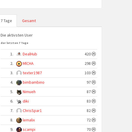
7 Tage
Gesamt
Die aktivsten User
der letzten 7 Tage
1.
DealHub
420
2.
MlCHA
298
3.
texter1987
103
4.
bimbambino
97
5.
Nimueh
87
6.
diki
83
7.
ChrisSpar1
82
8.
lemalix
72
9.
scampi
70