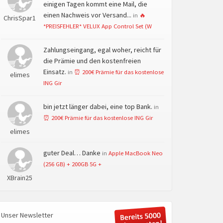
einigen Tagen kommt eine Mail, die
einen Nachweis vor Versand...
in
🔥
ChrisSpar1
*PREISFEHLER* VELUX App Control Set (W
Zahlungseingang, egal woher, reicht für
die Prämie und den kostenfreien
Einsatz.
in
⏰ 200€ Prämie für das kostenlose
elimes
ING Gir
bin jetzt länger dabei, eine top Bank.
in
⏰ 200€ Prämie für das kostenlose ING Gir
elimes
guter Deal… Danke
in
Apple MacBook Neo
(256 GB) + 200GB 5G +
XBrain25
Unser Newsletter