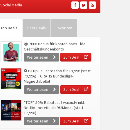
Social Media
Top Deals
User Deals
Favoriten
😎 200€ Bonus für kostenloses Tide
Geschäftskundenkonto
Weiterlesen
Zum Deal
⚽ BILDplus Jahresabo für 19,99€ (statt
79,99€) + GRATIS Bundesliga-
Magnettabelle!
Weiterlesen
Zum Deal
*TOP* 50% Rabatt auf waipu.tv inkl.
Netflix - bereits ab 9€/Monat (statt
17,99€)
Weiterlesen
Zum Deal