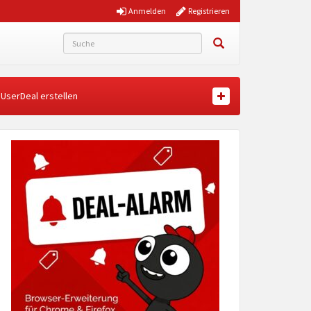
Anmelden
Registrieren
UserDeal erstellen