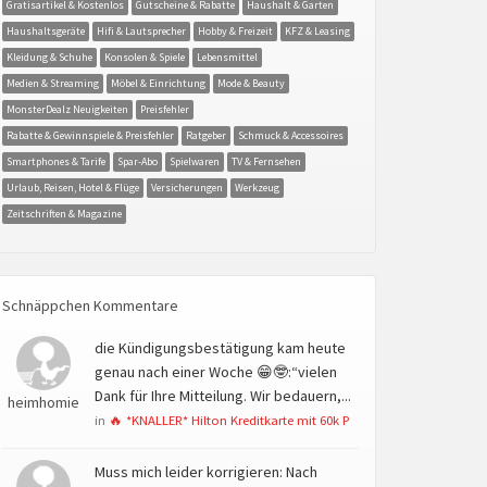
Gratisartikel & Kostenlos
Gutscheine & Rabatte
Haushalt & Garten
Haushaltsgeräte
Hifi & Lautsprecher
Hobby & Freizeit
KFZ & Leasing
Kleidung & Schuhe
Konsolen & Spiele
Lebensmittel
Medien & Streaming
Möbel & Einrichtung
Mode & Beauty
MonsterDealz Neuigkeiten
Preisfehler
Rabatte & Gewinnspiele & Preisfehler
Ratgeber
Schmuck & Accessoires
Smartphones & Tarife
Spar-Abo
Spielwaren
TV & Fernsehen
Urlaub, Reisen, Hotel & Flüge
Versicherungen
Werkzeug
Zeitschriften & Magazine
Schnäppchen Kommentare
die Kündigungsbestätigung kam heute
genau nach einer Woche 😁🤓:“vielen
Dank für Ihre Mitteilung. Wir bedauern,...
heimhomie
in
🔥 *KNALLER* Hilton Kreditkarte mit 60k P
Muss mich leider korrigieren: Nach