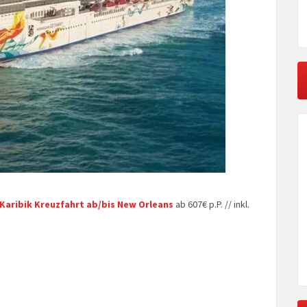
 Karibik Kreuzfahrt ab/bis New Orleans
ab 607€ p.P. // inkl.