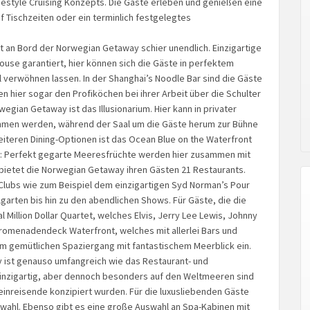
estyle Cruising Konzepts. Die Gäste erleben und genießen eine
 Tischzeiten oder ein terminlich festgelegtes
t an Bord der Norwegian Getaway schier unendlich. Einzigartige
se garantiert, hier können sich die Gäste in perfektem
l verwöhnen lassen. In der Shanghai’s Noodle Bar sind die Gäste
nen hier sogar den Profiköchen bei ihrer Arbeit über die Schulter
egian Getaway ist das Illusionarium. Hier kann in privater
men werden, während der Saal um die Gäste herum zur Bühne
eiteren Dining-Optionen ist das Ocean Blue on the Waterfront
: Perfekt gegarte Meeresfrüchte werden hier zusammen mit
 bietet die Norwegian Getaway ihren Gästen 21 Restaurants.
 Clubs wie zum Beispiel dem einzigartigen Syd Norman’s Pour
arten bis hin zu den abendlichen Shows. Für Gäste, die die
 Million Dollar Quartet, welches Elvis, Jerry Lee Lewis, Johnny
romenadendeck Waterfront, welches mit allerlei Bars und
em gemütlichen Spaziergang mit fantastischem Meerblick ein.
ist genauso umfangreich wie das Restaurant- und
einzigartig, aber dennoch besonders auf den Weltmeeren sind
leinreisende konzipiert wurden. Für die luxusliebenden Gäste
swahl. Ebenso gibt es eine große Auswahl an Spa-Kabinen mit