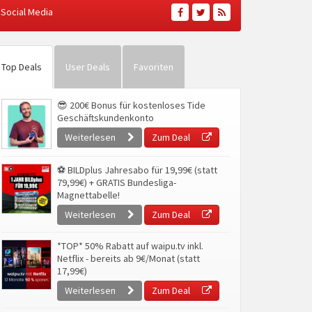
Social Media
Top Deals
User Deals
Favoriten
😎 200€ Bonus für kostenloses Tide
Geschäftskundenkonto
Weiterlesen
Zum Deal
⚽ BILDplus Jahresabo für 19,99€ (statt
79,99€) + GRATIS Bundesliga-
Magnettabelle!
Weiterlesen
Zum Deal
*TOP* 50% Rabatt auf waipu.tv inkl.
Netflix - bereits ab 9€/Monat (statt
17,99€)
Weiterlesen
Zum Deal