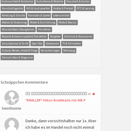
Gratisartikel & Kostenlos
Gutscheine & Rabatte
Haushalt & Garten
Haushaltsgeräte
Hifi & Lautsprecher
Hobby & Freizeit
KFZ & Leasing
Kleidung & Schuhe
Konsolen & Spiele
Lebensmittel
Medien & Streaming
Möbel & Einrichtung
Mode & Beauty
MonsterDealz Neuigkeiten
Preisfehler
Rabatte & Gewinnspiele & Preisfehler
Ratgeber
Schmuck & Accessoires
Smartphones & Tarife
Spar-Abo
Spielwaren
TV & Fernsehen
Urlaub, Reisen, Hotel & Flüge
Versicherungen
Werkzeug
Zeitschriften & Magazine
Schnäppchen Kommentare
👍🏻 👍🏻👍🏻👍🏻👍🏻👍🏻👍🏻👍🏻👍🏻👍🏻👍🏻👍🏻👍🏻
in
🔥
*KNALLER* Hilton Kreditkarte mit 60k P
heimhomie
Danke, dann vorsichtshalber nur 1x. Aber
ich habe es im Handel noch nicht einmal