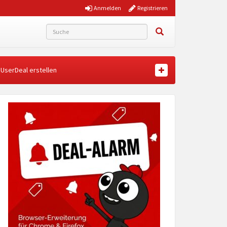
Anmelden
Registrieren
UserDeal erstellen