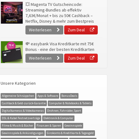
💥 Magenta TV Gutscheincode:
Streaming-Bundles ab effektiv
7,63€/Monat + bis zu 50€ Cashback –
Netflix, Disney & mehr zum Bestpreis
Weiterlesen
Zum Deal
💸 easybank Visa Kreditkarte mit 75€
Bonus - eine der besten Kreditkarten
Weiterlesen
Zum Deal
Unsere Kategorien
Allgemeine Schnäppchen
Apps & Software
BonusDeals
Cashback & Geld-zurück-Garantie
Computer & Notebooks & Tablets
Digitalkameras & Videokameras
Drohnen, Fahrräder, Sport
DSL & Kabel Festnetzverträge
Elektronik & Computer
Filme & Musik & Bücher
Finanzen & Sparen
Gewinnspiele
Gewinnspiele & Ankündigungen
Girokonto & Kreditkarte & Tagesgeld