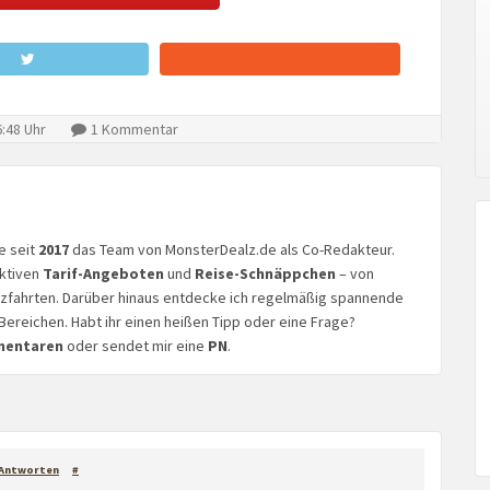
:48 Uhr
1 Kommentar
ke seit
2017
das Team von MonsterDealz.de als Co-Redakteur.
aktiven
Tarif-Angeboten
und
Reise-Schnäppchen
– von
euzfahrten. Darüber hinaus entdecke ich regelmäßig spannende
Bereichen. Habt ihr einen heißen Tipp oder eine Frage?
mentaren
oder sendet mir eine
PN
.
Antworten
#