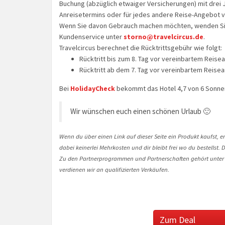
Buchung (abzüglich etwaiger Versicherungen) mit drei Ja
Anreisetermins oder für jedes andere Reise-Angebot vo
Wenn Sie davon Gebrauch machen möchten, wenden Sie s
Kundenservice unter
storno@travelcircus.de
.
Travelcircus berechnet die Rücktrittsgebühr wie folgt:
Rücktritt bis zum 8. Tag vor vereinbartem Reisea
Rücktritt ab dem 7. Tag vor vereinbartem Reisea
Bei
HolidayCheck
bekommt das Hotel 4,7 von 6 Sonne
Wir wünschen euch einen schönen Urlaub 🙂
Wenn du über einen Link auf dieser Seite ein Produkt kaufst, er
dabei keinerlei Mehrkosten und dir bleibt frei wo du bestellst
Zu den Partnerprogrammen und Partnerschaften gehört unter
verdienen wir an qualifizierten Verkäufen.
Zum Deal