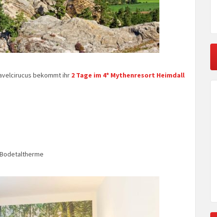
avelcirucus bekommt ihr
2 Tage im 4* Mythenresort Heimdall
e Bodetaltherme