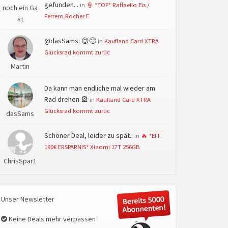
gefunden...
in
🍦 *TOP* Raffaello Eis /
noch ein Ga
Ferrero Rocher E
st
@dasSams: 😉🙂
in
Kaufland Card XTRA
Glücksrad kommt zurüc
Martin
Da kann man endliche mal wieder am
Rad drehen 🎡
in
Kaufland Card XTRA
Glücksrad kommt zurüc
dasSams
Schöner Deal, leider zu spät..
in
🔥 *EFF.
190€ ERSPARNIS* Xiaomi 17T 256GB
ChrisSpar1
Unser Newsletter
Keine Deals mehr verpassen