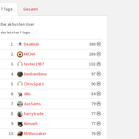
7 Tage
Gesamt
Die aktivsten User
der letzten 7 Tage
1.
DealHub
360
2.
MlCHA
286
3.
texter1987
102
4.
bimbambino
97
5.
ChrisSpar1
90
6.
diki
84
7.
dasSams
79
8.
harrytrade
77
9.
Nimueh
77
10.
MrMassaker
76