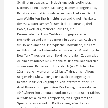
Schiff ist mit exquisiten Möbeln und sehr viel Kristall,
Marmor, edlen Hölzern, Messing, Blumenarrangements,
Kunstwerken und Antiquitäten eingerichtet – ein Schiff
zum Wohlfühlen. Die Einrichtungen und Annehmlichkeiten
der MS Oosterdam umfassen drei Restaurants, drei
Pools, zwei Bars, mehrere Lounges, ein
Promenadendeck aus Teakholz mit gepolsterten
Deckstühlen und ein modernes Fitnesscenter. Auch die
für Holland America Line typische Showküche, ein Café
mit Bibliothek und Internetanschluss unter Mitwirkung der
New York Times dürfen an Bord nicht fehlen. Zudem gibt
es einen wundervollen Schönheits- und Wellnessbereich
sowie einen Kinder- und Jugendclub (ein Club für 3 bis
12jährige, ein weiterer für 13 bis 17jährige). Am Abend
sorgen eine Show Lounge und auch ein angesagter
Nachtclub für viel Vergnügen. Von letzterem ist ein 270
Grad-Panorama zu genießen. Die Passagiere werden mit
fünf Gängen kontinentaler und auch vegetarischer Küche,
auf Wunsch auch mit Diätspeisen, mit Gegrilltem und
Spezialitäten verwöhnt. Die Kabinengrößen liegen