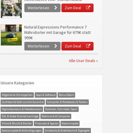
Weiterlesen
Zum Deal
Natural Expressions Performance 7
Mähroboter mit Garage für 679€ statt
999€
Weiterlesen
Zum Deal
Alle User Deals »
Unsere Kategorien
Allgemeine Schnäppchen
Apps & Software
BonusDeals
Cashback & Geld-zurück-Garantie
Computer & Notebooks & Tablets
Digitalkameras & Videokameras
Drohnen, Fahrräder, Sport
DSL & Kabel Festnetzverträge
Elektronik & Computer
Filme & Musik & Bücher
Finanzen & Sparen
Gewinnspiele
Gewinnspiele & Ankündigungen
Girokonto & Kreditkarte & Tagesgeld