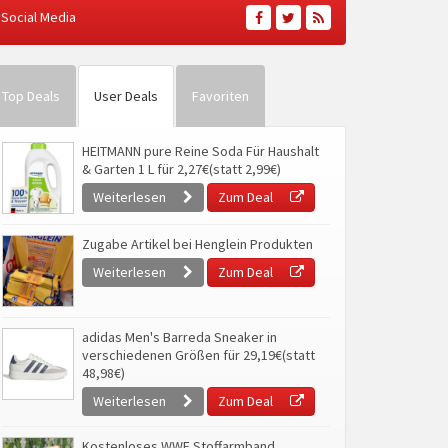
Social Media
Top Deals
User Deals
Favoriten
HEITMANN pure Reine Soda Für Haushalt
& Garten 1 L für 2,27€(statt 2,99€)
Weiterlesen
Zum Deal
Zugabe Artikel bei Henglein Produkten
Weiterlesen
Zum Deal
adidas Men's Barreda Sneaker in
verschiedenen Größen für 29,19€(statt
48,98€)
Weiterlesen
Zum Deal
Kostenloses WWF Stoffarmband