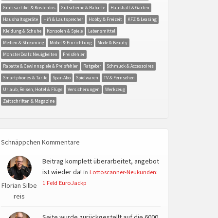
Gratisartikel & Kostenlos
Gutscheine & Rabatte
Haushalt & Garten
Haushaltsgeräte
Hifi & Lautsprecher
Hobby & Freizeit
KFZ & Leasing
Kleidung & Schuhe
Konsolen & Spiele
Lebensmittel
Medien & Streaming
Möbel & Einrichtung
Mode & Beauty
MonsterDealz Neuigkeiten
Preisfehler
Rabatte & Gewinnspiele & Preisfehler
Ratgeber
Schmuck & Accessoires
Smartphones & Tarife
Spar-Abo
Spielwaren
TV & Fernsehen
Urlaub, Reisen, Hotel & Flüge
Versicherungen
Werkzeug
Zeitschriften & Magazine
Schnäppchen Kommentare
Beitrag komplett überarbeitet, angebot
ist wieder da!
in
Lottoscanner-Neukunden:
1 Feld EuroJackp
Florian Silbe
reis
Seite wurde zurückgestellt auf die 6000