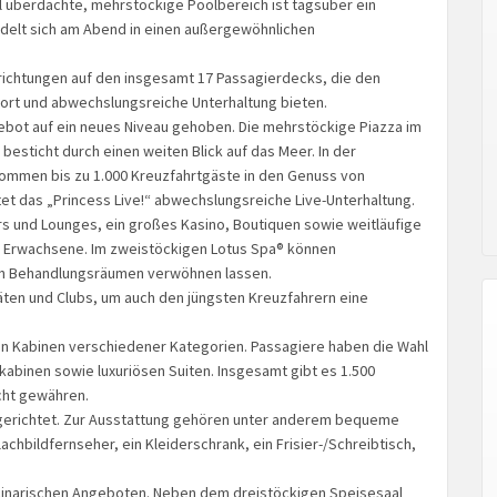
el überdachte, mehrstöckige Poolbereich ist tagsüber ein
delt sich am Abend in einen außergewöhnlichen
inrichtungen auf den insgesamt 17 Passagierdecks, die den
rt und abwechslungsreiche Unterhaltung bieten.
ebot auf ein neues Niveau gehoben. Die mehrstöckige Piazza im
besticht durch einen weiten Blick auf das Meer. In der
 kommen bis zu 1.000 Kreuzfahrtgäste in den Genuss von
t das „Princess Live!“ abwechslungsreiche Live-Unterhaltung.
rs und Lounges, ein großes Kasino, Boutiquen sowie weitläufige
r Erwachsene. Im zweistöckigen Lotus Spa® können
ren Behandlungsräumen verwöhnen lassen.
itäten und Clubs, um auch den jüngsten Kreuzfahrern eine
von Kabinen verschiedener Kategorien. Passagiere haben die Wahl
abinen sowie luxuriösen Suiten. Insgesamt gibt es 1.500
cht gewähren.
ngerichtet. Zur Ausstattung gehören unter anderem bequeme
achbildfernseher, ein Kleiderschrank, ein Frisier-/Schreibtisch,
kulinarischen Angeboten. Neben dem dreistöckigen Speisesaal