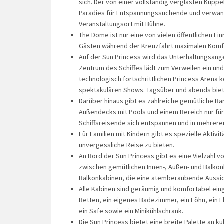
sich. Der von einer vollständig verglasten Kupp
Paradies für Entspannungssuchende und verwan
Veranstaltungsort mit Bühne.
The Dome ist nur eine von vielen öffentlichen E
Gästen während der Kreuzfahrt maximalen Komfo
Auf der Sun Princess wird das Unterhaltungsang
Zentrum des Schiffes lädt zum Verweilen ein und 
technologisch fortschrittlichen Princess Arena
spektakulären Shows. Tagsüber und abends biete
Darüber hinaus gibt es zahlreiche gemütliche Ba
Außendecks mit Pools und einem Bereich nur fü
Schiffsreisende sich entspannen und in mehre
Für Familien mit Kindern gibt es spezielle Aktiv
unvergessliche Reise zu bieten.
An Bord der Sun Princess gibt es eine Vielzahl 
zwischen gemütlichen Innen-, Außen- und Balkonk
Balkonkabinen, die eine atemberaubende Aussi
Alle Kabinen sind geräumig und komfortabel ei
Betten, ein eigenes Badezimmer, ein Föhn, ein Fl
ein Safe sowie ein Minikühlschrank.
Die Sun Princess bietet eine breite Palette an 