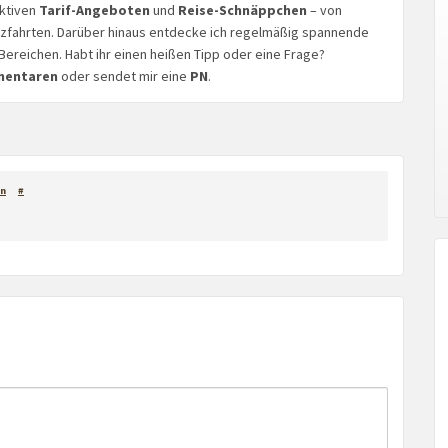
aktiven
Tarif-Angeboten
und
Reise-Schnäppchen
– von
euzfahrten. Darüber hinaus entdecke ich regelmäßig spannende
Bereichen. Habt ihr einen heißen Tipp oder eine Frage?
mentaren
oder sendet mir eine
PN
.
n
#