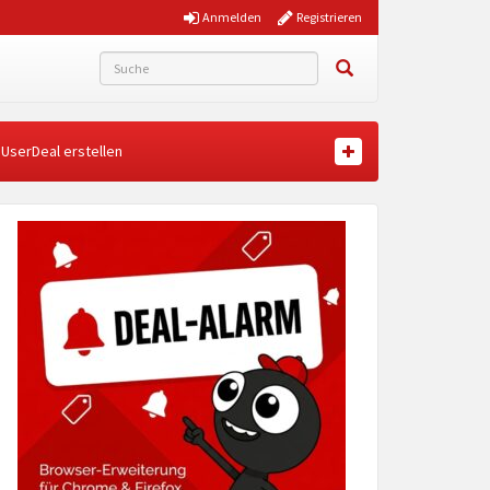
Anmelden
Registrieren
UserDeal erstellen