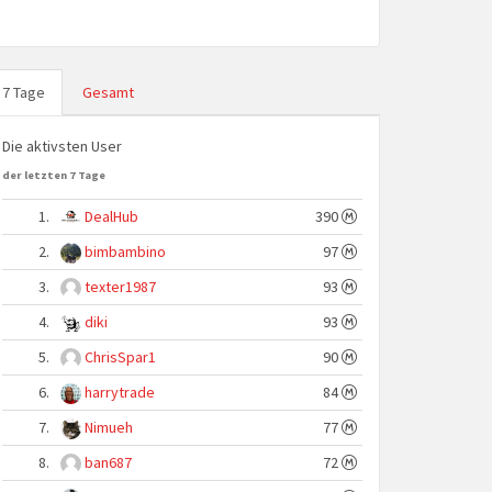
7 Tage
Gesamt
Die aktivsten User
der letzten 7 Tage
1.
DealHub
390
2.
bimbambino
97
3.
texter1987
93
4.
diki
93
5.
ChrisSpar1
90
6.
harrytrade
84
7.
Nimueh
77
8.
ban687
72