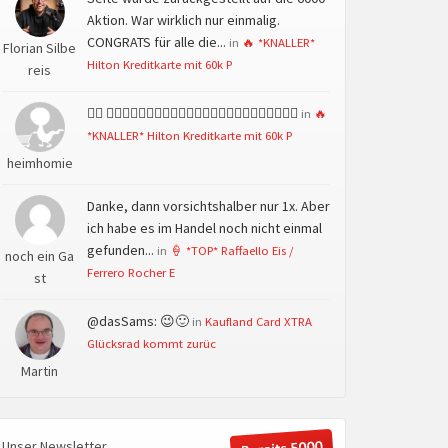
Aktion. War wirklich nur einmalig.
CONGRATS für alle die...
in
🔥 *KNALLER*
Florian Silbe
Hilton Kreditkarte mit 60k P
reis
👍🏻 👍🏻👍🏻👍🏻👍🏻👍🏻👍🏻👍🏻👍🏻👍🏻👍🏻👍🏻👍🏻
in
🔥
*KNALLER* Hilton Kreditkarte mit 60k P
heimhomie
Danke, dann vorsichtshalber nur 1x. Aber
ich habe es im Handel noch nicht einmal
gefunden...
in
🍦 *TOP* Raffaello Eis /
noch ein Ga
Ferrero Rocher E
st
@dasSams: 😉🙂
in
Kaufland Card XTRA
Glücksrad kommt zurüc
Martin
Unser Newsletter