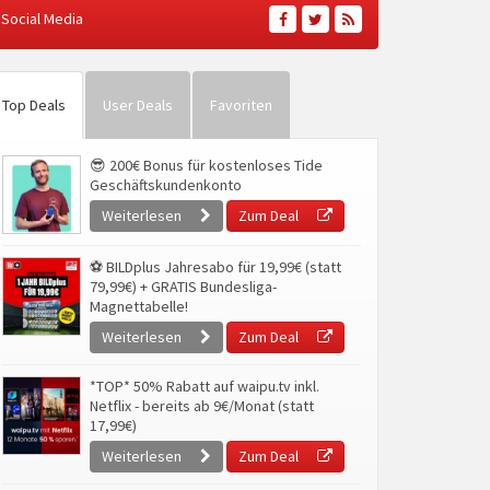
Social Media
Top Deals
User Deals
Favoriten
😎 200€ Bonus für kostenloses Tide
Geschäftskundenkonto
Weiterlesen
Zum Deal
⚽ BILDplus Jahresabo für 19,99€ (statt
79,99€) + GRATIS Bundesliga-
Magnettabelle!
Weiterlesen
Zum Deal
*TOP* 50% Rabatt auf waipu.tv inkl.
Netflix - bereits ab 9€/Monat (statt
17,99€)
Weiterlesen
Zum Deal