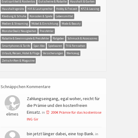
Gratisartikel & Kostenlos
Gutscheine & Rabatte
Haushalt & Garten
Haushaltsgeräte
Hifi & Lautsprecher
Hobby & Freizeit
KFZ & Leasing
Kleidung & Schuhe
Konsolen & Spiele
Lebensmittel
Medien & Streaming
Möbel & Einrichtung
Mode & Beauty
MonsterDealz Neuigkeiten
Preisfehler
Rabatte & Gewinnspiele & Preisfehler
Ratgeber
Schmuck & Accessoires
Smartphones & Tarife
Spar-Abo
Spielwaren
TV & Fernsehen
Urlaub, Reisen, Hotel & Flüge
Versicherungen
Werkzeug
Zeitschriften & Magazine
Schnäppchen Kommentare
Zahlungseingang, egal woher, reicht für
die Prämie und den kostenfreien
Einsatz.
in
⏰ 200€ Prämie für das kostenlose
elimes
ING Gir
bin jetzt länger dabei, eine top Bank.
in