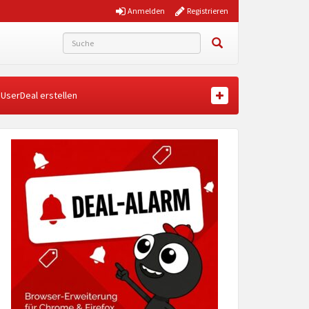
Anmelden
Registrieren
UserDeal erstellen