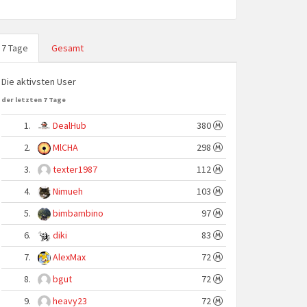
7 Tage
Gesamt
Die aktivsten User
der letzten 7 Tage
1.
DealHub
380
2.
MlCHA
298
3.
texter1987
112
4.
Nimueh
103
5.
bimbambino
97
6.
diki
83
7.
AlexMax
72
8.
bgut
72
9.
heavy23
72