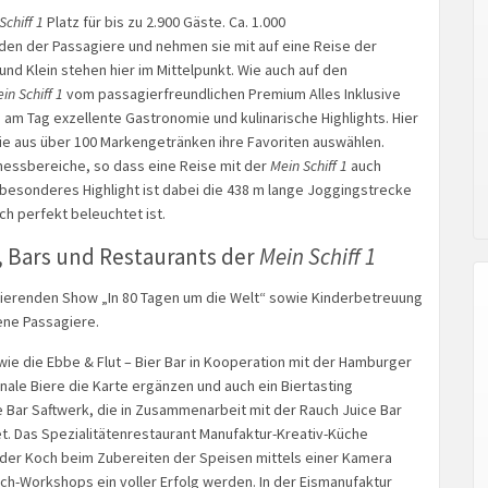
Schiff 1
Platz für bis zu 2.900 Gäste. Ca. 1.000
en der Passagiere und nehmen sie mit auf eine Reise der
nd Klein stehen hier im Mittelpunkt. Wie auch auf den
in Schiff 1
vom passagierfreundlichen Premium Alles Inklusive
am Tag exzellente Gastronomie und kulinarische Highlights. Hier
e aus über 100 Markengetränken ihre Favoriten auswählen.
itnessbereiche, so dass eine Reise mit der
Mein Schiff 1
auch
in besonderes Highlight ist dabei die 438 m lange Joggingstrecke
ch perfekt beleuchtet ist.
, Bars und Restaurants der
Mein Schiff 1
inierenden Show „In 80 Tagen um die Welt“ sowie Kinderbetreuung
ene Passagiere.
wie die Ebbe & Flut – Bier Bar in Kooperation mit der Hamburger
nale Biere die Karte ergänzen und auch ein Biertasting
 Bar Saftwerk, die in Zusammenarbeit mit der Rauch Juice Bar
et. Das Spezialitätenrestaurant Manufaktur-Kreativ-Küche
 der Koch beim Zubereiten der Speisen mittels einer Kamera
-Workshops ein voller Erfolg werden. In der Eismanufaktur