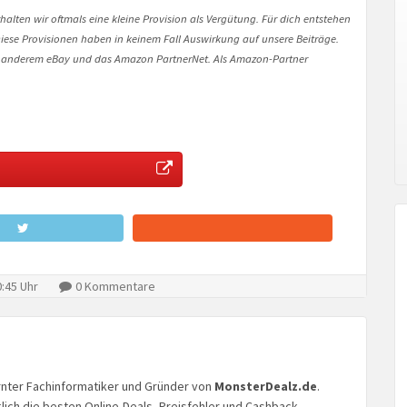
halten wir oftmals eine kleine Provision als Vergütung. Für dich entstehen
. Diese Provisionen haben in keinem Fall Auswirkung auf unsere Beiträge.
 anderem eBay und das Amazon PartnerNet. Als Amazon-Partner
:45 Uhr
0 Kommentare
lernter Fachinformatiker und Gründer von
MonsterDealz.de
.
glich die besten Online-Deals, Preisfehler und Cashback-