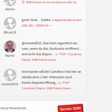
⏰ 200€ Prämie für das kostenlose ING Gir
elimes
guter Deal… Danke
in
Apple MacBook Neo
(256 GB) + 200GB 5G +
XBrain25
@renate6531: Das kann eigentlich nur
sein, wenn du das Girokonto eröffnest…
und nicht das Depot…
in
*TOP* Comdirect
Martin
Depot: 150€ Prämie (davo
Und warum will die Comdirect bei mir an
mindestens 2 der 4 Monaten nach
Konto-Depoteröffnung...
in
*TOP*
renate6531
Comdirect Depot: 150€ Prämie (davo
Unser Newsletter