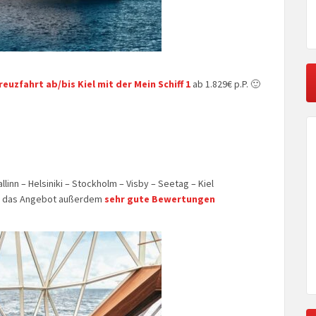
euzfahrt ab/bis Kiel mit der Mein Schiff 1
ab 1.829€ p.P. 🙂
llinn – Helsiniki – Stockholm – Visby – Seetag – Kiel
 das Angebot außerdem
sehr gute Bewertungen