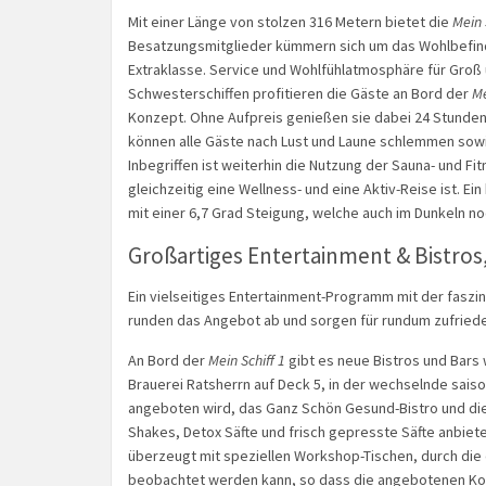
Mit einer Länge von stolzen 316 Metern bietet die
Mein 
Besatzungsmitglieder kümmern sich um das Wohlbefind
Extraklasse. Service und Wohlfühlatmosphäre für Groß u
Schwesterschiffen profitieren die Gäste an Bord der
Me
Konzept. Ohne Aufpreis genießen sie dabei 24 Stunden 
können alle Gäste nach Lust und Laune schlemmen sowi
Inbegriffen ist weiterhin die Nutzung der Sauna- und F
gleichzeitig eine Wellness- und eine Aktiv-Reise ist. E
mit einer 6,7 Grad Steigung, welche auch im Dunkeln no
Großartiges Entertainment & Bistros
Ein vielseitiges Entertainment-Programm mit der fasz
runden das Angebot ab und sorgen für rundum zufried
An Bord der
Mein Schiff 1
gibt es neue Bistros und Bars 
Brauerei Ratsherrn auf Deck 5, in der wechselnde saiso
angeboten wird, das Ganz Schön Gesund-Bistro und die
Shakes, Detox Säfte und frisch gepresste Säfte anbiet
überzeugt mit speziellen Workshop-Tischen, durch die
beobachtet werden kann, so dass die angebotenen Koch