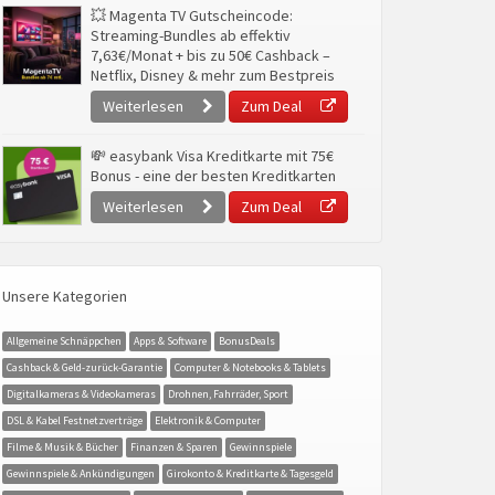
💥 Magenta TV Gutscheincode:
Streaming-Bundles ab effektiv
7,63€/Monat + bis zu 50€ Cashback –
Netflix, Disney & mehr zum Bestpreis
Weiterlesen
Zum Deal
💸 easybank Visa Kreditkarte mit 75€
Bonus - eine der besten Kreditkarten
Weiterlesen
Zum Deal
Unsere Kategorien
Allgemeine Schnäppchen
Apps & Software
BonusDeals
Cashback & Geld-zurück-Garantie
Computer & Notebooks & Tablets
Digitalkameras & Videokameras
Drohnen, Fahrräder, Sport
DSL & Kabel Festnetzverträge
Elektronik & Computer
Filme & Musik & Bücher
Finanzen & Sparen
Gewinnspiele
Gewinnspiele & Ankündigungen
Girokonto & Kreditkarte & Tagesgeld