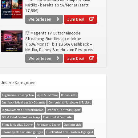
Netflix - bereits ab 9€/Monat (statt
17,99€)
Weiterlesen
Zum Deal
💥 Magenta TV Gutscheincode:
Streaming-Bundles ab effektiv
7,63€/Monat + bis zu 50€ Cashback –
Netflix, Disney & mehr zum Bestpreis
Weiterlesen
Zum Deal
Unsere Kategorien
Allgemeine Schnäppchen
Apps & Software
BonusDeals
Cashback & Geld-zurück-Garantie
Computer & Notebooks & Tablets
Digitalkameras & Videokameras
Drohnen, Fahrräder, Sport
DSL & Kabel Festnetzverträge
Elektronik & Computer
Filme & Musik & Bücher
Finanzen & Sparen
Gewinnspiele
Gewinnspiele & Ankündigungen
Girokonto & Kreditkarte & Tagesgeld