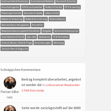
Gratisartikel & Kostenlos
Gutscheine & Rabatte
Haushalt & Garten
Haushaltsgeräte
Hifi & Lautsprecher
Hobby & Freizeit
KFZ & Leasing
Kleidung & Schuhe
Konsolen & Spiele
Lebensmittel
Medien & Streaming
Möbel & Einrichtung
Mode & Beauty
MonsterDealz Neuigkeiten
Preisfehler
Rabatte & Gewinnspiele & Preisfehler
Ratgeber
Schmuck & Accessoires
Smartphones & Tarife
Spar-Abo
Spielwaren
TV & Fernsehen
Urlaub, Reisen, Hotel & Flüge
Versicherungen
Werkzeug
Zeitschriften & Magazine
Schnäppchen Kommentare
Beitrag komplett überarbeitet, angebot
ist wieder da!
in
Lottoscanner-Neukunden:
1 Feld EuroJackp
Florian Silbe
reis
Seite wurde zurückgestellt auf die 6000