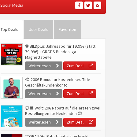
Social Media
Top Deals
User Deals
Favoriten
⚽ BILDplus Jahresabo für 19,99€ (statt
79,99€) + GRATIS Bundesliga-
Magnettabelle!
Weiterlesen
Zum Deal
😎 200€ Bonus für kostenloses Tide
Geschäftskundenkonto
Weiterlesen
Zum Deal
⏰🍔 Wolt: 20€ Rabatt auf die ersten zwei
Bestellungen für Neukunden 😍
Weiterlesen
Zum Deal
*TOP* 50% Rabatt auf waipu.tv inkl.