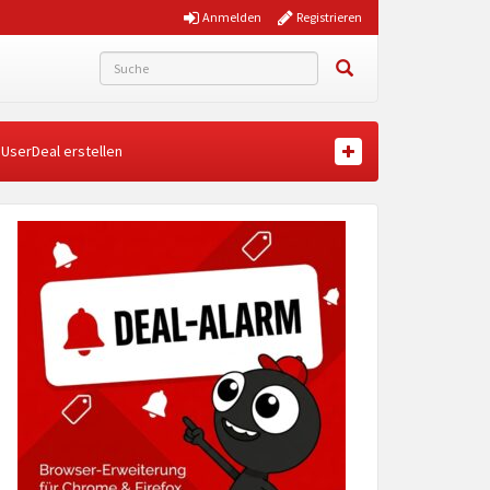
Anmelden
Registrieren
UserDeal erstellen