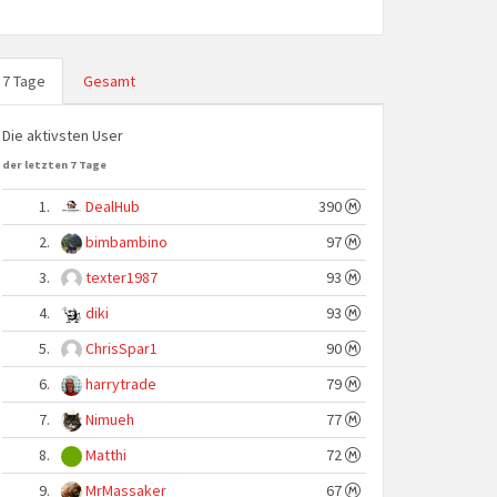
7 Tage
Gesamt
Die aktivsten User
der letzten 7 Tage
1.
DealHub
390
2.
bimbambino
97
3.
texter1987
93
4.
diki
93
5.
ChrisSpar1
90
6.
harrytrade
79
7.
Nimueh
77
8.
Matthi
72
9.
MrMassaker
67