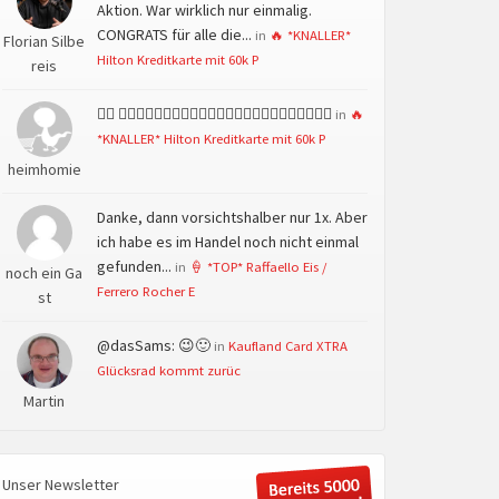
Aktion. War wirklich nur einmalig.
CONGRATS für alle die...
in
🔥 *KNALLER*
Florian Silbe
Hilton Kreditkarte mit 60k P
reis
👍🏻 👍🏻👍🏻👍🏻👍🏻👍🏻👍🏻👍🏻👍🏻👍🏻👍🏻👍🏻👍🏻
in
🔥
*KNALLER* Hilton Kreditkarte mit 60k P
heimhomie
Danke, dann vorsichtshalber nur 1x. Aber
ich habe es im Handel noch nicht einmal
gefunden...
in
🍦 *TOP* Raffaello Eis /
noch ein Ga
Ferrero Rocher E
st
@dasSams: 😉🙂
in
Kaufland Card XTRA
Glücksrad kommt zurüc
Martin
Unser Newsletter