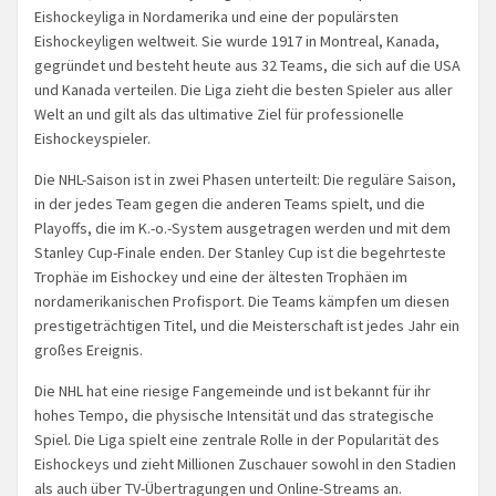
Eishockeyliga in Nordamerika und eine der populärsten
Eishockeyligen weltweit. Sie wurde 1917 in Montreal, Kanada,
gegründet und besteht heute aus 32 Teams, die sich auf die USA
und Kanada verteilen. Die Liga zieht die besten Spieler aus aller
Welt an und gilt als das ultimative Ziel für professionelle
Eishockeyspieler.
Die NHL-Saison ist in zwei Phasen unterteilt: Die reguläre Saison,
in der jedes Team gegen die anderen Teams spielt, und die
Playoffs, die im K.-o.-System ausgetragen werden und mit dem
Stanley Cup-Finale enden. Der Stanley Cup ist die begehrteste
Trophäe im Eishockey und eine der ältesten Trophäen im
nordamerikanischen Profisport. Die Teams kämpfen um diesen
prestigeträchtigen Titel, und die Meisterschaft ist jedes Jahr ein
großes Ereignis.
Die NHL hat eine riesige Fangemeinde und ist bekannt für ihr
hohes Tempo, die physische Intensität und das strategische
Spiel. Die Liga spielt eine zentrale Rolle in der Popularität des
Eishockeys und zieht Millionen Zuschauer sowohl in den Stadien
als auch über TV-Übertragungen und Online-Streams an.