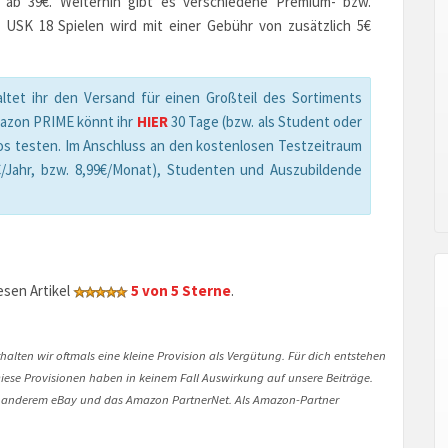
n ab 39€. Weiterhin gibt es verschiedene Premium- bzw.
 USK 18 Spielen wird mit einer Gebühr von zusätzlich 5€
ltet ihr den Versand für einen Großteil des Sortiments
mazon PRIME könnt ihr
HIER
30 Tage (bzw. als Student oder
os testen. Im Anschluss an den kostenlosen Testzeitraum
/Jahr, bzw. 8,99€/Monat), Studenten und Auszubildende
sen Artikel
5 von 5 Sterne
.
halten wir oftmals eine kleine Provision als Vergütung. Für dich entstehen
. Diese Provisionen haben in keinem Fall Auswirkung auf unsere Beiträge.
 anderem eBay und das Amazon PartnerNet. Als Amazon-Partner