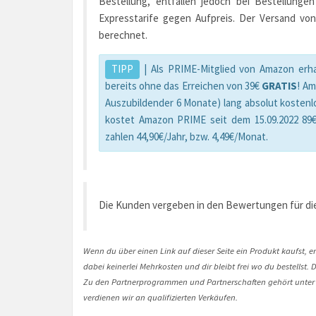
Bestellung, entfallen jedoch bei Bestellunge
Expresstarife gegen Aufpreis. Der Versand von
berechnet.
TIPP
| Als PRIME-Mitglied von Amazon erha
bereits ohne das Erreichen von 39€
GRATIS
! A
Auszubildender 6 Monate) lang absolut kostenl
kostet Amazon PRIME seit dem 15.09.2022 89€
zahlen 44,90€/Jahr, bzw. 4,49€/Monat.
Die Kunden vergeben in den Bewertungen für die
Wenn du über einen Link auf dieser Seite ein Produkt kaufst, er
dabei keinerlei Mehrkosten und dir bleibt frei wo du bestellst
Zu den Partnerprogrammen und Partnerschaften gehört unter
verdienen wir an qualifizierten Verkäufen.