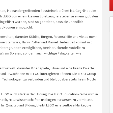
unten, ineinandergreifenden Bausteine berühmt ist. Gegründet im
ich LEGO von einem kleinen Spielzeughersteller zu einem globalen
ingeführt wurden, sind so gestaltet, dass sie unendlich
truktionen ermöglicht.
nwelten, darunter Städte, Burgen, Raumschiffe und vieles mehr.
wie Star Wars, Harry Potter und Marvel. Jedes Set kommt mit
er Altersgruppen ermöglichen, beeindruckende Modelle zu
paß am Spielen, sondern auch wichtige Fähigkeiten wie
entwickelt, darunter Videospiele, Filme und eine breite Palette
er und Erwachsene mit LEGO interagieren können. Die LEGO Group
en Technologien zu verbinden und bleibt dabei stets ihrem Motto
LEGO auch stark in der Bildung. Die LEGO Education-Reihe wird in
atik, Naturwissenschaften und Ingenieurwesen zu vermitteln.
ür Qualität und Bildung bleibt LEGO eine zeitlose Marke, die