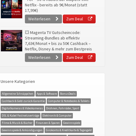
Netflix - bereits ab 9€/Monat (statt
17,99€)
Weiterlesen
Zum Deal
💥 Magenta TV Gutscheincode:
Streaming-Bundles ab effektiv
7,63€/Monat + bis zu 50€ Cashback –
Netflix, Disney & mehr zum Bestpreis
Weiterlesen
Zum Deal
Unsere Kategorien
Allgemeine Schnäppchen
Apps & Software
BonusDeals
Cashback & Geld-zurück-Garantie
Computer & Notebooks & Tablets
Digitalkameras & Videokameras
Drohnen, Fahrräder, Sport
DSL & Kabel Festnetzverträge
Elektronik & Computer
Filme & Musik & Bücher
Finanzen & Sparen
Gewinnspiele
Gewinnspiele & Ankündigungen
Girokonto & Kreditkarte & Tagesgeld