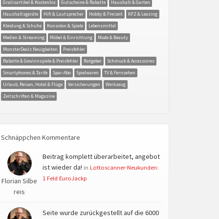
Gratisartikel & Kostenlos
Gutscheine & Rabatte
Haushalt & Garten
Haushaltsgeräte
Hifi & Lautsprecher
Hobby & Freizeit
KFZ & Leasing
Kleidung & Schuhe
Konsolen & Spiele
Lebensmittel
Medien & Streaming
Möbel & Einrichtung
Mode & Beauty
MonsterDealz Neuigkeiten
Preisfehler
Rabatte & Gewinnspiele & Preisfehler
Ratgeber
Schmuck & Accessoires
Smartphones & Tarife
Spar-Abo
Spielwaren
TV & Fernsehen
Urlaub, Reisen, Hotel & Flüge
Versicherungen
Werkzeug
Zeitschriften & Magazine
Schnäppchen Kommentare
Beitrag komplett überarbeitet, angebot
ist wieder da!
in
Lottoscanner-Neukunden:
1 Feld EuroJackp
Florian Silbe
reis
Seite wurde zurückgestellt auf die 6000