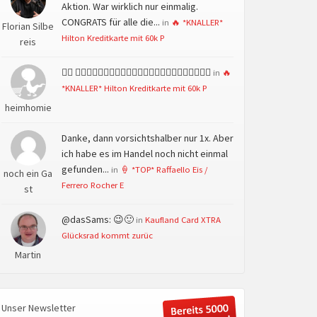
Aktion. War wirklich nur einmalig.
CONGRATS für alle die...
in
🔥 *KNALLER*
Florian Silbe
Hilton Kreditkarte mit 60k P
reis
👍🏻 👍🏻👍🏻👍🏻👍🏻👍🏻👍🏻👍🏻👍🏻👍🏻👍🏻👍🏻👍🏻
in
🔥
*KNALLER* Hilton Kreditkarte mit 60k P
heimhomie
Danke, dann vorsichtshalber nur 1x. Aber
ich habe es im Handel noch nicht einmal
gefunden...
in
🍦 *TOP* Raffaello Eis /
noch ein Ga
Ferrero Rocher E
st
@dasSams: 😉🙂
in
Kaufland Card XTRA
Glücksrad kommt zurüc
Martin
Unser Newsletter