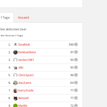
7 Tage
Gesamt
Die aktivsten User
der letzten 7 Tage
1.
DealHub
390
2.
bimbambino
97
3.
texter1987
93
4.
diki
93
5.
ChrisSpar1
90
6.
dasSams
84
7.
harrytrade
77
8.
Nimueh
77
9.
Matthi
72