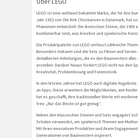
Über LEGO
LEGO ist eine weltweit bekannte Marke, die für ihre b
Jahr 1932 von Ole Kirk Christiansen in Dänemark, hat s
Phänomen entwickelt. Die ikonischen Steine, die 1958 e
kombinierbar sind, was kreative und spielerische Kons
Die Produktpalette von LEGO umfasst zahlreiche Theme
Besonders bekannt sind die Sets zu Filmen und Serien 
detaillierten Anleitungen, die es den Baumeistern all
erstellen. Darüber hinaus fördert LEGO nicht nur den S
Kreativität, Problemlösung und Feinmotorik.
In den letzten Jahren hat LEGO auch digitale Angebote 
an Apps. Diese erweitern die Möglichkeiten, wie Kind
hat es geschafft, ihre traditionellen Werte mit modern
treu: „Nur das Beste ist gut genug“.
Neben den klassischen Steinen und Sets engagiert sich 
Schulen verwendet, um spielerisch Themen wie Mathem
Mit ihren innovativen Produkten und ihrem Engagement f
Generationen von Baumeistern inspiriert.