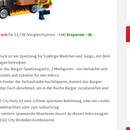
ruck
für 13,73€ (Vergleichspreis: ~16€)
Ersparnis ~2€
ruck ist ein Spielzeug für 5-jährige Mädchen und Jungs, mit dem
wagen betreiben
für das Burger-Spielzeugauto, 2 Minifiguren – ein Verkäufer und
utaten und Zubehör für den Imbiss
nn Kinder die Verkaufsluke hochklappen, kommt das Burger-
h das Dach abnehmen, um in der Küche Burger zuzubereiten und
O City Auto ist eine schöne spontane Belohnung oder ein cooles
 Weihnachten oder zum Geburtstag
Für weitere spannende Abenteuer musst du dieses Imbisswagen-
 LEGO City Modellen kombinieren