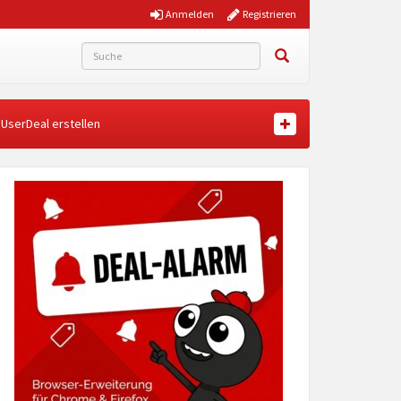
Anmelden
Registrieren
UserDeal erstellen