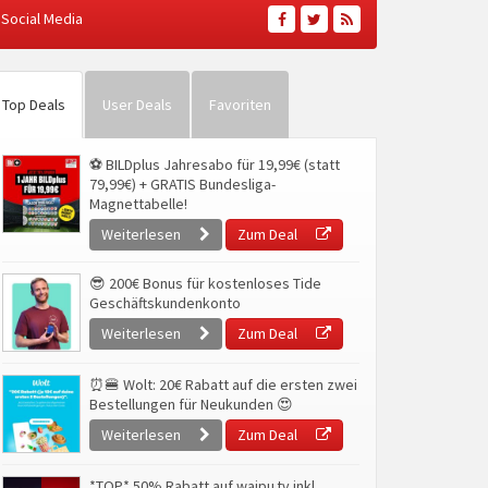
Social Media
Top Deals
User Deals
Favoriten
⚽ BILDplus Jahresabo für 19,99€ (statt
79,99€) + GRATIS Bundesliga-
Magnettabelle!
Weiterlesen
Zum Deal
😎 200€ Bonus für kostenloses Tide
Geschäftskundenkonto
Weiterlesen
Zum Deal
⏰🍔 Wolt: 20€ Rabatt auf die ersten zwei
Bestellungen für Neukunden 😍
Weiterlesen
Zum Deal
*TOP* 50% Rabatt auf waipu.tv inkl.