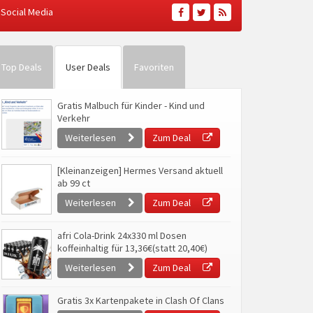
Social Media
Top Deals
User Deals
Favoriten
Gratis Malbuch für Kinder - Kind und
Verkehr
Weiterlesen
Zum Deal
[Kleinanzeigen] Hermes Versand aktuell
ab 99 ct
Weiterlesen
Zum Deal
afri Cola-Drink 24x330 ml Dosen
koffeinhaltig für 13,36€(statt 20,40€)
Weiterlesen
Zum Deal
Gratis 3x Kartenpakete in Clash Of Clans