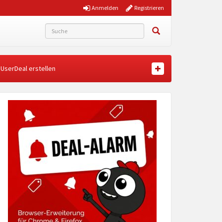
Anmelden
Registrieren
UserDeal erstellen