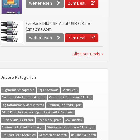
Weiterlesen
Zum Deal
3er Pack INIU USB-A auf USB-C-Kabel
(2m+2m+0,5m)
Weiterlesen
Zum Deal
Alle User Deals »
Unsere Kategorien
Allgemeine Schnäppchen
Apps & Software
BonusDeals
Cashback & Geld-zurück-Garantie
Computer & Notebooks & Tablets
Digitalkameras & Videokameras
Drohnen, Fahrräder, Sport
DSL & Kabel Festnetzverträge
Elektronik & Computer
Filme & Musik & Bücher
Finanzen & Sparen
Gewinnspiele
Gewinnspiele & Ankündigungen
Girokonto & Kreditkarte & Tagesgeld
Gratisartikel & Kostenlos
Gutscheine & Rabatte
Haushalt & Garten