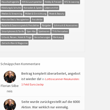
Haushaltsgeräte
Hifi & Lautsprecher
Hobby & Freizeit
KFZ & Leasing
Kleidung & Schuhe
Konsolen & Spiele
Lebensmittel
Medien & Streaming
Möbel & Einrichtung
Mode & Beauty
MonsterDealz Neuigkeiten
Preisfehler
Rabatte & Gewinnspiele & Preisfehler
Ratgeber
Schmuck & Accessoires
Smartphones & Tarife
Spar-Abo
Spielwaren
TV & Fernsehen
Urlaub, Reisen, Hotel & Flüge
Versicherungen
Werkzeug
Zeitschriften & Magazine
Schnäppchen Kommentare
Beitrag komplett überarbeitet, angebot
ist wieder da!
in
Lottoscanner-Neukunden:
1 Feld EuroJackp
Florian Silbe
reis
Seite wurde zurückgestellt auf die 6000
Aktion. War wirklich nur einmalig.