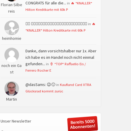
CONGRATS für alle die...
in
🔥 *KNALLER*
Florian Silbe
Hilton Kreditkarte mit 60k P
reis
👍🏻 👍🏻👍🏻👍🏻👍🏻👍🏻👍🏻👍🏻👍🏻👍🏻👍🏻👍🏻👍🏻
in
🔥
*KNALLER* Hilton Kreditkarte mit 60k P
heimhomie
Danke, dann vorsichtshalber nur 1x. Aber
ich habe es im Handel noch nicht einmal
gefunden...
in
🍦 *TOP* Raffaello Eis /
noch ein Ga
Ferrero Rocher E
st
@dasSams: 😉🙂
in
Kaufland Card XTRA
Glücksrad kommt zurüc
Martin
Unser Newsletter