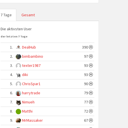
7 Tage
Gesamt
Die aktivsten User
der letzten 7 Tage
1.
DealHub
390
2.
bimbambino
97
3.
texter1987
93
4.
diki
93
5.
ChrisSpar1
90
6.
harrytrade
79
7.
Nimueh
77
8.
Matthi
72
9.
MrMassaker
67