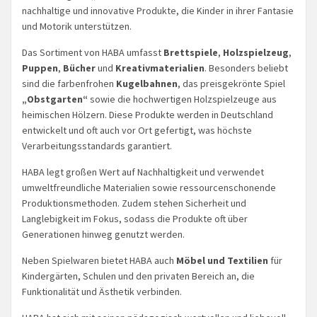
nachhaltige und innovative Produkte, die Kinder in ihrer Fantasie
und Motorik unterstützen.
Das Sortiment von HABA umfasst
Brettspiele
,
Holzspielzeug
,
Puppen
,
Bücher
und
Kreativmaterialien
. Besonders beliebt
sind die farbenfrohen
Kugelbahnen
, das preisgekrönte Spiel
„Obstgarten“
sowie die hochwertigen Holzspielzeuge aus
heimischen Hölzern. Diese Produkte werden in Deutschland
entwickelt und oft auch vor Ort gefertigt, was höchste
Verarbeitungsstandards garantiert.
HABA legt großen Wert auf Nachhaltigkeit und verwendet
umweltfreundliche Materialien sowie ressourcenschonende
Produktionsmethoden. Zudem stehen Sicherheit und
Langlebigkeit im Fokus, sodass die Produkte oft über
Generationen hinweg genutzt werden.
Neben Spielwaren bietet HABA auch
Möbel und Textilien
für
Kindergärten, Schulen und den privaten Bereich an, die
Funktionalität und Ästhetik verbinden.