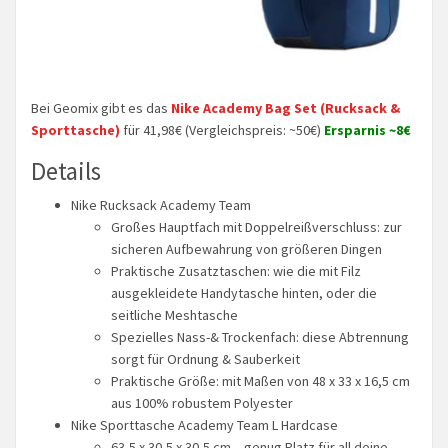
Bei Geomix gibt es das
Nike Academy Bag Set (Rucksack &
Sporttasche)
für 41,98€ (Vergleichspreis: ~50€)
Ersparnis ~8€
Details
Nike Rucksack Academy Team
Großes Hauptfach mit Doppelreißverschluss: zur
sicheren Aufbewahrung von größeren Dingen
Praktische Zusatztaschen: wie die mit Filz
ausgekleidete Handytasche hinten, oder die
seitliche Meshtasche
Spezielles Nass-& Trockenfach: diese Abtrennung
sorgt für Ordnung & Sauberkeit
Praktische Größe: mit Maßen von 48 x 33 x 16,5 cm
aus 100% robustem Polyester
Nike Sporttasche Academy Team L Hardcase
63,5 x 30,5 x 30,5 cm – genug Platz für all deine