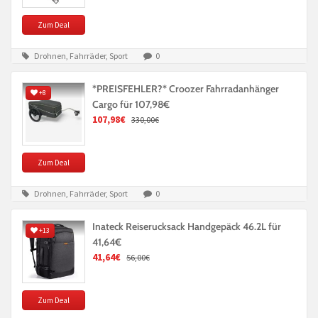
Zum Deal
Drohnen, Fahrräder, Sport
0
*PREISFEHLER?* Croozer Fahrradanhänger
+8
Cargo für 107,98€
107,98€
330,00€
Zum Deal
Drohnen, Fahrräder, Sport
0
Inateck Reiserucksack Handgepäck 46.2L für
+13
41,64€
41,64€
56,00€
Zum Deal