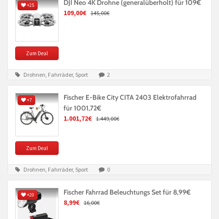
DJI Neo 4K Drohne (generalüberholt) für 109€
+25
109,00€
145,00€
Zum Deal
Drohnen, Fahrräder, Sport
2
Fischer E-Bike City CITA 2403 Elektrofahrrad
+7
für 1001,72€
1.001,72€
1.449,00€
Zum Deal
Drohnen, Fahrräder, Sport
0
Fischer Fahrrad Beleuchtungs Set für 8,99€
+20
8,99€
16,00€