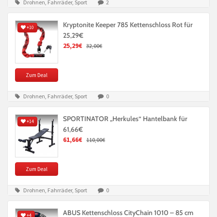
Drohnen, Fahrräder, Sport
2
Kryptonite Keeper 785 Kettenschloss Rot für
+10
25,29€
25,29€
32,00€
Zum Deal
Drohnen, Fahrräder, Sport
0
SPORTINATOR „Herkules“ Hantelbank für
+14
61,66€
61,66€
110,00€
Zum Deal
Drohnen, Fahrräder, Sport
0
ABUS Kettenschloss CityChain 1010 – 85 cm
+4