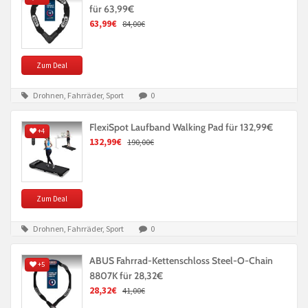
für 63,99€
63,99€
84,00€
Zum Deal
Drohnen, Fahrräder, Sport
0
FlexiSpot Laufband Walking Pad für 132,99€
+4
132,99€
190,00€
Zum Deal
Drohnen, Fahrräder, Sport
0
ABUS Fahrrad-Kettenschloss Steel-O-Chain
+5
8807K für 28,32€
28,32€
41,00€