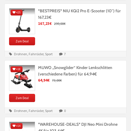
*BESTPREIS* NIU KQi2 Pro E-Scooter (10″) für
+25
167,23€
167,23€
299,00€
Zum Deal
Drohnen, Fahrräder, Sport
7
MUWO „Snowglider“ Kinder Lenkschlitten
+18
(verschiedene Farben) für 64,94€
64,94€
73,00€
Zum Deal
Drohnen, Fahrräder, Sport
0
*WAREHOUSE-DEALS* DJI Neo Mini Drohne
+14
4K für 103,44€