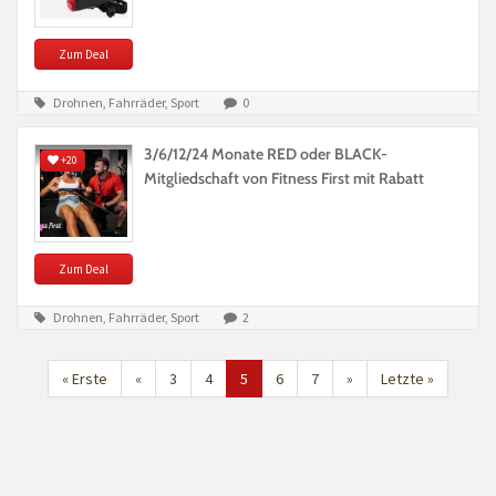
Zum Deal
Drohnen, Fahrräder, Sport
0
3/6/12/24 Monate RED oder BLACK-
+20
Mitgliedschaft von Fitness First mit Rabatt
Zum Deal
Drohnen, Fahrräder, Sport
2
« Erste
«
3
4
5
6
7
»
Letzte »