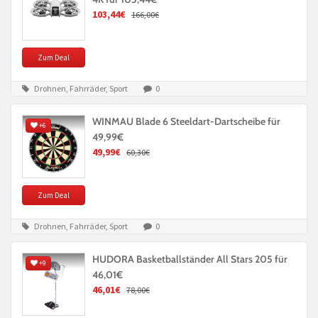
103,44€
166,00€
Zum Deal
Drohnen, Fahrräder, Sport
0
WINMAU Blade 6 Steeldart-Dartscheibe für
+6
49,99€
49,99€
60,30€
Zum Deal
Drohnen, Fahrräder, Sport
0
HUDORA Basketballständer All Stars 205 für
+9
46,01€
46,01€
78,00€