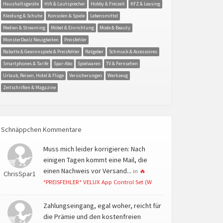
Haushaltsgeräte
Hifi & Lautsprecher
Hobby & Freizeit
KFZ & Leasing
Kleidung & Schuhe
Konsolen & Spiele
Lebensmittel
Medien & Streaming
Möbel & Einrichtung
Mode & Beauty
MonsterDealz Neuigkeiten
Preisfehler
Rabatte & Gewinnspiele & Preisfehler
Ratgeber
Schmuck & Accessoires
Smartphones & Tarife
Spar-Abo
Spielwaren
TV & Fernsehen
Urlaub, Reisen, Hotel & Flüge
Versicherungen
Werkzeug
Zeitschriften & Magazine
Schnäppchen Kommentare
Muss mich leider korrigieren: Nach
einigen Tagen kommt eine Mail, die
einen Nachweis vor Versand...
in
🔥
ChrisSpar1
*PREISFEHLER* VELUX App Control Set (W
Zahlungseingang, egal woher, reicht für
die Prämie und den kostenfreien