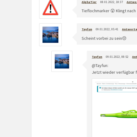
AlphaTier
08.01.2022, 18:37
Antwo
Tieflochmarker 😲 Klingt nach
Tayfun
09.01.2022, 05:41
Antwort
Scheint vorbei zu sein😒
Tayfun
09.01.2022, 08:52
An
@Tayfun:
Jetzt wieder verfügbar f