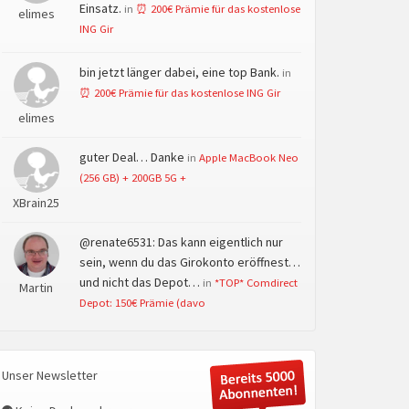
Einsatz.
in
⏰ 200€ Prämie für das kostenlose
elimes
ING Gir
bin jetzt länger dabei, eine top Bank.
in
⏰ 200€ Prämie für das kostenlose ING Gir
elimes
guter Deal… Danke
in
Apple MacBook Neo
(256 GB) + 200GB 5G +
XBrain25
@renate6531: Das kann eigentlich nur
sein, wenn du das Girokonto eröffnest…
und nicht das Depot…
in
*TOP* Comdirect
Martin
Depot: 150€ Prämie (davo
Unser Newsletter