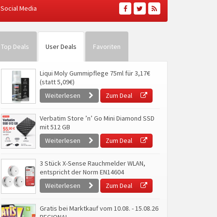
Social Media
Top Deals
User Deals
Favoriten
Liqui Moly Gummipflege 75ml für 3,17€
(statt 5,09€)
Weiterlesen
Zum Deal
Verbatim Store ’n’ Go Mini Diamond SSD
mit 512 GB
Weiterlesen
Zum Deal
3 Stück X-Sense Rauchmelder WLAN,
entspricht der Norm EN14604
Weiterlesen
Zum Deal
Gratis bei Marktkauf vom 10.08. - 15.08.26