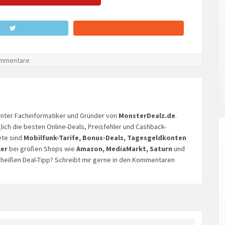
mmentare
lernter Fachinformatiker und Gründer von
MonsterDealz.de
.
glich die besten Online-Deals, Preisfehler und Cashback-
ete sind
Mobilfunk-Tarife, Bonus-Deals, Tagesgeldkonten
ler
bei großen Shops wie
Amazon, MediaMarkt, Saturn
und
n heißen Deal-Tipp? Schreibt mir gerne in den Kommentaren