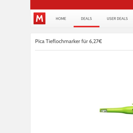
HOME
DEALS
USER DEALS
Pica Tieflochmarker für 6,27€