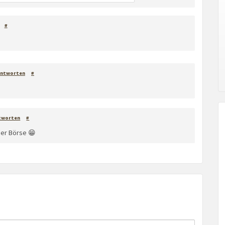
#
Antworten
#
tworten
#
der Börse 😁