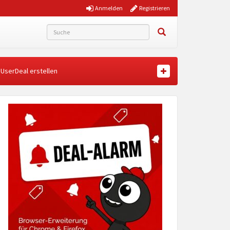
Anmelden
Registrieren
UserDeal erstellen