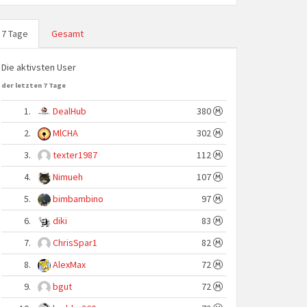
7 Tage
Gesamt
Die aktivsten User
der letzten 7 Tage
1.
DealHub
380
2.
MlCHA
302
3.
texter1987
112
4.
Nimueh
107
5.
bimbambino
97
6.
diki
83
7.
ChrisSpar1
82
8.
AlexMax
72
9.
bgut
72