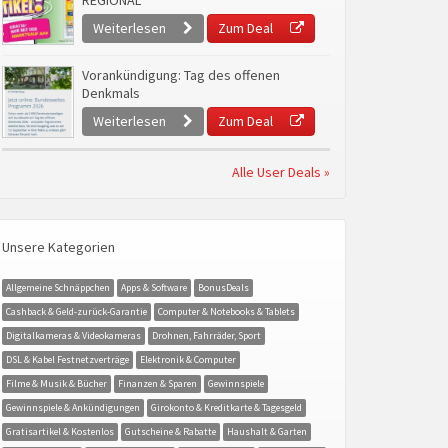
REGIONAL
Weiterlesen
Zum Deal
Vorankündigung: Tag des offenen
Denkmals
Weiterlesen
Zum Deal
Alle User Deals »
Unsere Kategorien
Allgemeine Schnäppchen
Apps & Software
BonusDeals
Cashback & Geld-zurück-Garantie
Computer & Notebooks & Tablets
Digitalkameras & Videokameras
Drohnen, Fahrräder, Sport
DSL & Kabel Festnetzverträge
Elektronik & Computer
Filme & Musik & Bücher
Finanzen & Sparen
Gewinnspiele
Gewinnspiele & Ankündigungen
Girokonto & Kreditkarte & Tagesgeld
Gratisartikel & Kostenlos
Gutscheine & Rabatte
Haushalt & Garten