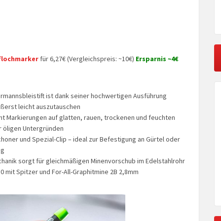
eflochmarker
für 6,27€ (Vergleichspreis: ~10€)
Ersparnis ~4€
rmannsbleistift ist dank seiner hochwertigen Ausführung
ußerst leicht auszutauschen
ht Markierungen auf glatten, rauen, trockenen und feuchten
r öligen Untergründen
choner und Spezial-Clip – ideal zur Befestigung an Gürtel oder
ng
hanik sorgt für gleichmäßigen Minenvorschub im Edelstahlrohr
30 mit Spitzer und For-All-Graphitmine 2B 2,8mm