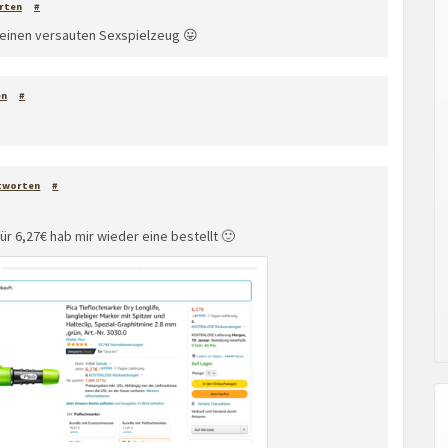
rten
#
 einen versauten Sexspielzeug 😛
en
#
tworten
#
ür 6,27€ hab mir wieder eine bestellt 🙂