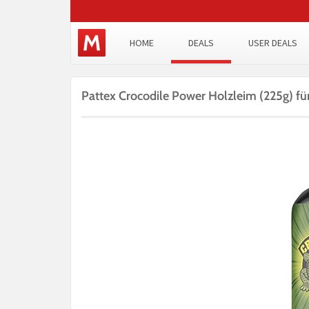
HOME
DEALS
USER DEALS
Pattex Crocodile Power Holzleim (225g) fü