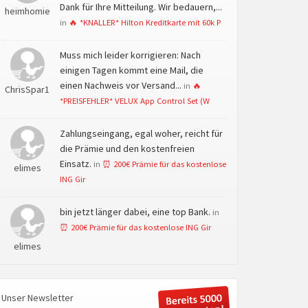
Dank für Ihre Mitteilung. Wir bedauern,...
heimhomie
in
🔥 *KNALLER* Hilton Kreditkarte mit 60k P
Muss mich leider korrigieren: Nach
einigen Tagen kommt eine Mail, die
einen Nachweis vor Versand...
in
🔥
ChrisSpar1
*PREISFEHLER* VELUX App Control Set (W
Zahlungseingang, egal woher, reicht für
die Prämie und den kostenfreien
Einsatz.
in
⏰ 200€ Prämie für das kostenlose
elimes
ING Gir
bin jetzt länger dabei, eine top Bank.
in
⏰ 200€ Prämie für das kostenlose ING Gir
elimes
Unser Newsletter