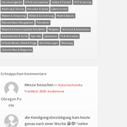
Haushaltsgeräte
Hifi & Lautsprecher
Hobby & Freizeit
KFZ & Leasing
Kleidung & Schuhe
Konsolen & Spiele
Lebensmittel
Medien & Streaming
Möbel & Einrichtung
Mode & Beauty
MonsterDealz Neuigkeiten
Preisfehler
Rabatte & Gewinnspiele & Preisfehler
Ratgeber
Schmuck & Accessoires
Smartphones & Tarife
Spar-Abo
Spielwaren
TV & Fernsehen
Urlaub, Reisen, Hotel & Flüge
Versicherungen
Werkzeug
Zeitschriften & Magazine
Schnäppchen Kommentare
Messe besuchen
in
Automechanika
Frankfurt 2026: kostenlose
Obregon Po
nte
die Kündigungsbestätigung kam heute
genau nach einer Woche 😁🤓:“vielen