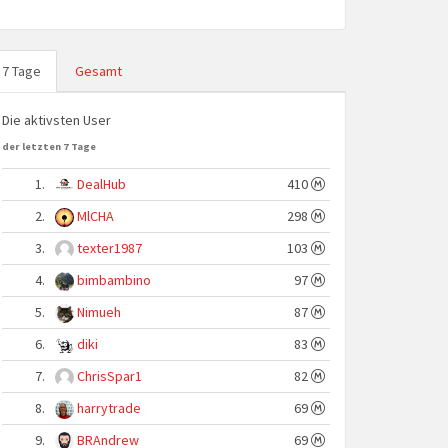
7 Tage
Gesamt
Die aktivsten User
der letzten 7 Tage
1.
DealHub
410
2.
MlCHA
298
3.
texter1987
103
4.
bimbambino
97
5.
Nimueh
87
6.
diki
83
7.
ChrisSpar1
82
8.
harrytrade
69
9.
BRAndrew
69