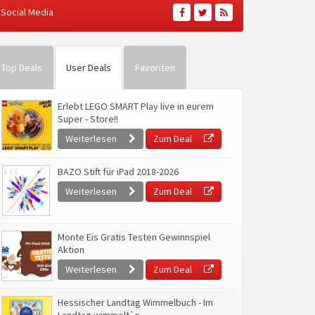
Social Media
Top Deals
User Deals
Favoriten
Erlebt LEGO SMART Play live in eurem
Super - Store!!
Weiterlesen
Zum Deal
BAZO Stift für iPad 2018-2026
Weiterlesen
Zum Deal
Monte Eis Gratis Testen Gewinnspiel
Aktion
Weiterlesen
Zum Deal
Hessischer Landtag Wimmelbuch - Im