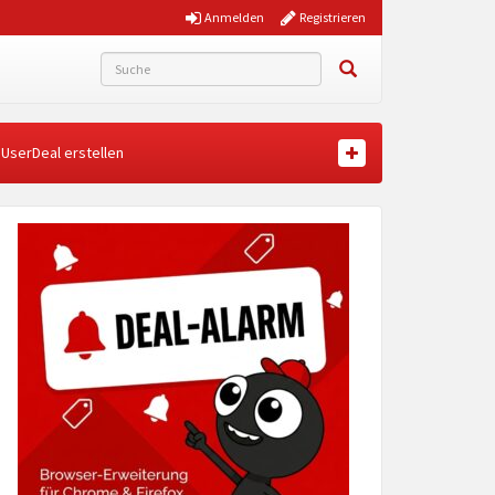
Anmelden
Registrieren
UserDeal erstellen