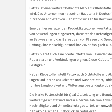
Pattex ist eine weltweit bekannte Marke für Klebstoffe
wird. Das Unternehmen hat seinen Hauptsitz in Deutsc
führenden Anbieter von Klebstofflösungen für Heimwe
Eine der herausragenden Produktkategorien von Pattex 
von Anwendungen eingesetzt, darunter das Befestigen
im Bauwesen und das Befestigen von Fliesen und Spieg
Haftung, ihre Vielseitigkeit und ihre Zuverlässigkeit aus.
Pattex bietet auch eine breite Palette von Sekundenkleb
Reparaturen und Verbindungen eignen. Diese Klebstoffe
Festigkeit.
Neben Klebstoffen stellt Pattex auch Dichtstoffe und 
Fugen und Ritzen abzudichten und Wassereintritt, Luftl
für ihre Langlebigkeit und Witterungsbeständigkeit bek
Die Marke Pattex steht für Qualität, Leistung und Benut
weltweit geschätzt und sind in einer Vielzahl von Anwen
Nachhaltigkeit und Umweltschutz gestartet, um umwel
den ökologischen Fußabdruck zu reduzieren.