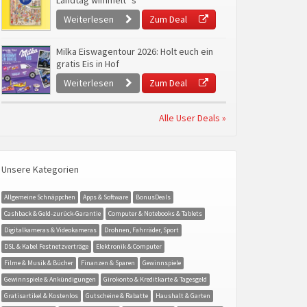
Landtag wimmelt`s
Weiterlesen
Zum Deal
Milka Eiswagentour 2026: Holt euch ein
gratis Eis in Hof
Weiterlesen
Zum Deal
Alle User Deals »
Unsere Kategorien
Allgemeine Schnäppchen
Apps & Software
BonusDeals
Cashback & Geld-zurück-Garantie
Computer & Notebooks & Tablets
Digitalkameras & Videokameras
Drohnen, Fahrräder, Sport
DSL & Kabel Festnetzverträge
Elektronik & Computer
Filme & Musik & Bücher
Finanzen & Sparen
Gewinnspiele
Gewinnspiele & Ankündigungen
Girokonto & Kreditkarte & Tagesgeld
Gratisartikel & Kostenlos
Gutscheine & Rabatte
Haushalt & Garten