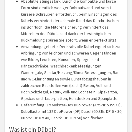
Absolut leistungsstark: Durch die kompakte und kurze
Form sind deutlich weniger Bohraufwand und somit
kürzere Schrauben erforderlich, beim Einschlagen des
Dübels verhindert der schmale Rand das Durchrutschen
ins Bohrloch, die Mitdrehsicherung verhindert das
Mitdrehen des Dübels und dank der bestmöglichen
Rückmeldung spüren Sie sofort, wenn er perfekt sitzt
Anwendungsgebiete: Der kraftvolle Dübel eignet sich zur
Anbringung von leichten und schweren Gegenständen
wie Bilder, Leuchten, Konsolen, Spiegel- und
Hängeschränke, Waschbeckenbefestigungen,
Wandregale, Sanitär/Heizung/Klima-Befestigungen, Bad-
und WC-Einrichtungen sowie Dunstabzugshauben in
zahlreichen Baustoffen wie (Leicht)-Beton, Voll- und
Hochlochziegel, Natur-, Voll- und Lochstein, Gipskarton,
Gipsbau und -faserplatten, Hohldecken und Spanplatten
Lieferumfang: 1 x Meister-Box DuoPower (Art.-Nr. 535971),
Dübelkiste mit 132 DuoPower (DP) Dübel (60 Stk. DP 6 x 30,
60 Stk. DP 8 x 40, 12 Stk. DP 10 x 50) von fischer
Was ist ein Dübel?