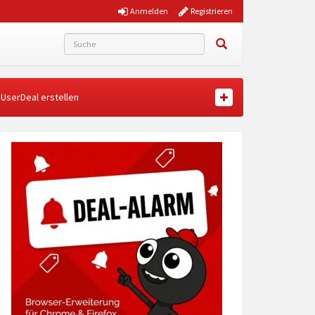
Anmelden
Registrieren
UserDeal erstellen