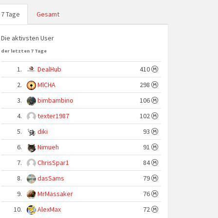
7 Tage
Gesamt
Die aktivsten User
der letzten 7 Tage
1.
DealHub
410
2.
MlCHA
298
3.
bimbambino
106
4.
texter1987
102
5.
diki
93
6.
Nimueh
91
7.
ChrisSpar1
84
8.
dasSams
79
9.
MrMassaker
76
10.
AlexMax
72