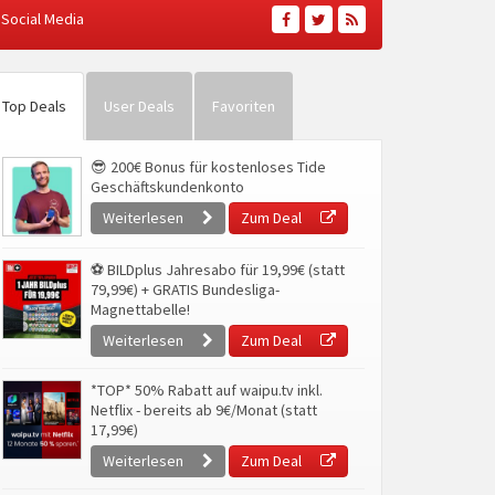
Social Media
Top Deals
User Deals
Favoriten
😎 200€ Bonus für kostenloses Tide
Geschäftskundenkonto
Weiterlesen
Zum Deal
⚽ BILDplus Jahresabo für 19,99€ (statt
79,99€) + GRATIS Bundesliga-
Magnettabelle!
Weiterlesen
Zum Deal
*TOP* 50% Rabatt auf waipu.tv inkl.
Netflix - bereits ab 9€/Monat (statt
17,99€)
Weiterlesen
Zum Deal