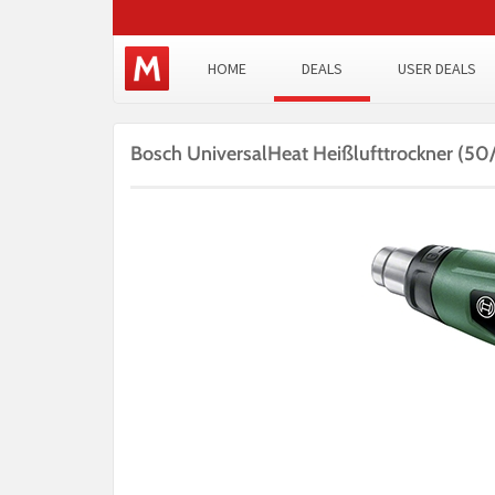
HOME
DEALS
USER DEALS
Bosch UniversalHeat Heißlufttrockner (5