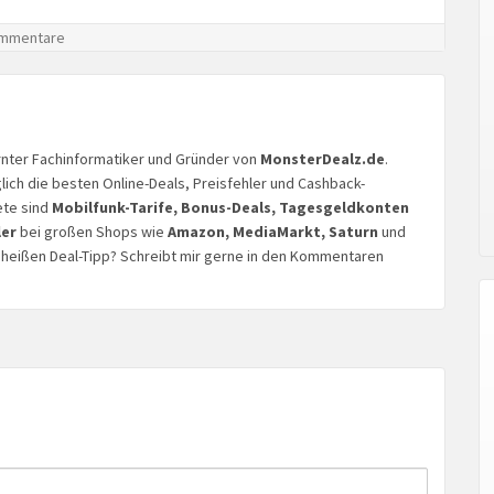
mmentare
lernter Fachinformatiker und Gründer von
MonsterDealz.de
.
glich die besten Online-Deals, Preisfehler und Cashback-
ete sind
Mobilfunk-Tarife, Bonus-Deals, Tagesgeldkonten
ler
bei großen Shops wie
Amazon, MediaMarkt, Saturn
und
n heißen Deal-Tipp? Schreibt mir gerne in den Kommentaren