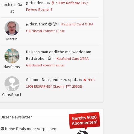
gefunden...
in
🍦 *TOP* Raffaello Eis /
noch ein Ga
Ferrero Rocher E
st
@dasSams: 😉🙂
in
Kaufland Card XTRA
Glücksrad kommt zurüc
Martin
Da kann man endliche mal wieder am
Rad drehen 🎡
in
Kaufland Card XTRA
Glücksrad kommt zurüc
dasSams
Schöner Deal, leider zu spät..
in
🔥 *EFF.
190€ ERSPARNIS* Xiaomi 17T 256GB
ChrisSpar1
Unser Newsletter
Keine Deals mehr verpassen