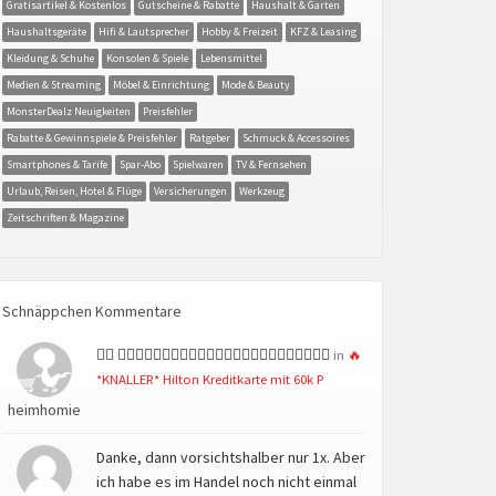
Gratisartikel & Kostenlos
Gutscheine & Rabatte
Haushalt & Garten
Haushaltsgeräte
Hifi & Lautsprecher
Hobby & Freizeit
KFZ & Leasing
Kleidung & Schuhe
Konsolen & Spiele
Lebensmittel
Medien & Streaming
Möbel & Einrichtung
Mode & Beauty
MonsterDealz Neuigkeiten
Preisfehler
Rabatte & Gewinnspiele & Preisfehler
Ratgeber
Schmuck & Accessoires
Smartphones & Tarife
Spar-Abo
Spielwaren
TV & Fernsehen
Urlaub, Reisen, Hotel & Flüge
Versicherungen
Werkzeug
Zeitschriften & Magazine
Schnäppchen Kommentare
👍🏻 👍🏻👍🏻👍🏻👍🏻👍🏻👍🏻👍🏻👍🏻👍🏻👍🏻👍🏻👍🏻
in
🔥
*KNALLER* Hilton Kreditkarte mit 60k P
heimhomie
Danke, dann vorsichtshalber nur 1x. Aber
ich habe es im Handel noch nicht einmal