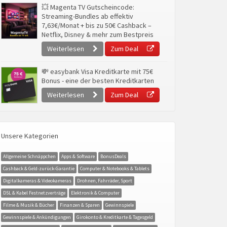
💥 Magenta TV Gutscheincode:
Streaming-Bundles ab effektiv
7,63€/Monat + bis zu 50€ Cashback –
Netflix, Disney & mehr zum Bestpreis
Weiterlesen
Zum Deal
💸 easybank Visa Kreditkarte mit 75€
Bonus - eine der besten Kreditkarten
Weiterlesen
Zum Deal
Unsere Kategorien
Allgemeine Schnäppchen
Apps & Software
BonusDeals
Cashback & Geld-zurück-Garantie
Computer & Notebooks & Tablets
Digitalkameras & Videokameras
Drohnen, Fahrräder, Sport
DSL & Kabel Festnetzverträge
Elektronik & Computer
Filme & Musik & Bücher
Finanzen & Sparen
Gewinnspiele
Gewinnspiele & Ankündigungen
Girokonto & Kreditkarte & Tagesgeld