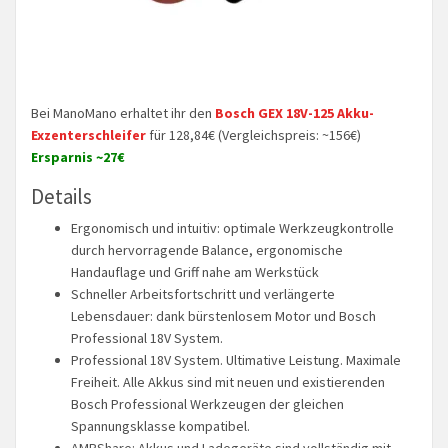
Bei ManoMano erhaltet ihr den
Bosch GEX 18V-125 Akku-
Exzenterschleifer
für 128,84€ (Vergleichspreis: ~156€)
Ersparnis ~27€
Details
Ergonomisch und intuitiv: optimale Werkzeugkontrolle
durch hervorragende Balance, ergonomische
Handauflage und Griff nahe am Werkstück
Schneller Arbeitsfortschritt und verlängerte
Lebensdauer: dank bürstenlosem Motor und Bosch
Professional 18V System.
Professional 18V System. Ultimative Leistung. Maximale
Freiheit. Alle Akkus sind mit neuen und existierenden
Bosch Professional Werkzeugen der gleichen
Spannungsklasse kompatibel.
AMPShare: Akkus und Ladegeräte sind vollständig mit