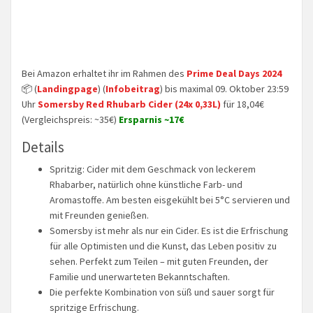
Bei Amazon erhaltet ihr im Rahmen des
Prime Deal Days 2024
📦 (
Landingpage
) (
Infobeitrag
) bis maximal 09. Oktober 23:59
Uhr
Somersby Red Rhubarb Cider (24x 0,33L)
für 18,04€
(Vergleichspreis: ~35€)
Ersparnis ~17€
Details
Spritzig: Cider mit dem Geschmack von leckerem
Rhabarber, natürlich ohne künstliche Farb- und
Aromastoffe. Am besten eisgekühlt bei 5°C servieren und
mit Freunden genießen.
Somersby ist mehr als nur ein Cider. Es ist die Erfrischung
für alle Optimisten und die Kunst, das Leben positiv zu
sehen. Perfekt zum Teilen – mit guten Freunden, der
Familie und unerwarteten Bekanntschaften.
Die perfekte Kombination von süß und sauer sorgt für
spritzige Erfrischung.