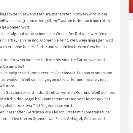
 liegt in den verwendeten Traubensorten. Rotwein wird in der
eißwein aus grünen oder gelben Trauben (oder auch aus roten
n) gewonnen wird.
ein erfolgt auf unterschiedliche Weise. Bei Rotwein werden die
in Farbe, Tannine und Aromen verleiht. Weißwein hingegen wird
rch er seine hellere Farbe und seinen leichteren Geschmack
Farbe. Rotwein hat eine tiefrote bis violette Farbe, während
arbe aufweist.
 vollmundiger und komplexer im Geschmack. Er kann Aromen von
ufweisen. Weißwein hingegen ist leichter und frischer, mit
Kräutern.
 im Geschmack und in der Struktur werden Rot- und Weißwein bei
in wird in der Regel bei Zimmertemperatur oder leicht gekühlt
t gekühlt bei etwa 7-13°C genossen wird.
gen, herzhaften Gerichten wie Fleisch, Pasta mit Tomatensauce
er mit leichteren Speisen wie Fisch, Geflügel, Salaten und