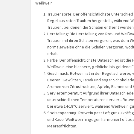
Weißwein:
Traubensorte: Der offensichtlichste Unterschied
Regel aus roten Trauben hergestellt, während W
Trauben, bei denen die Schalen entfernt werde
Herstellung: Die Herstellung von Rot- und Weißw
Trauben mit ihren Schalen vergoren, was dem We
normalerweise ohne die Schalen vergoren, wodu
erhält.
Farbe: Der offensichtlichste Unterschied ist die 
Weißwein eine blassere, gelbliche bis goldene F
Geschmack: Rotwein ist in der Regel schwerer,
Beeren, Gewürzen, Tabak und sogar Schokolade a
Aromen von Zitrusfrüchten, Äpfeln, Blumen und 
Serviertemperatur: Aufgrund ihrer Unterschiede
unterschiedlichen Temperaturen serviert. Rotwe
bei etwa 14-18°C serviert, während Weißwein gu
Speisenpaarung: Rotwein passt oft gut zu kräfti
und Käse. Weißwein hingegen harmoniert oft bess
Meeresfrüchten.