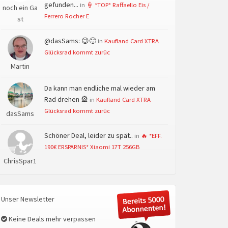
gefunden...
in
🍦 *TOP* Raffaello Eis /
noch ein Ga
Ferrero Rocher E
st
@dasSams: 😉🙂
in
Kaufland Card XTRA
Glücksrad kommt zurüc
Martin
Da kann man endliche mal wieder am
Rad drehen 🎡
in
Kaufland Card XTRA
Glücksrad kommt zurüc
dasSams
Schöner Deal, leider zu spät..
in
🔥 *EFF.
190€ ERSPARNIS* Xiaomi 17T 256GB
ChrisSpar1
Unser Newsletter
Keine Deals mehr verpassen