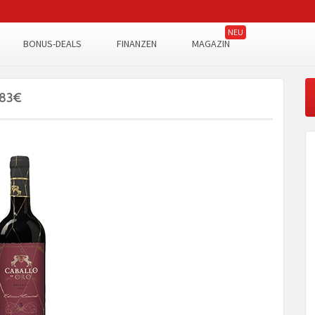
BONUS-DEALS
FINANZEN
MAGAZIN
,83€