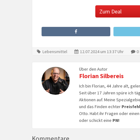
Zum Deal
Lebensmittel
12.07.2024 um 13:37 Uhr
0
Über den Autor
Florian Silbereis
Ich bin Florian, 44 Jahre alt, ge
Seit über 17 Jahren spüre ich tä
Aktionen auf. Meine Spezialgebi
und das Finden echter
Preisfeh
Otto. Habt ihr Fragen oder eine
oder schickt eine
PN!
Kommentare