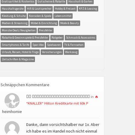
Gratisartikel & Kostenlos
Gutscheine & Rabatte
Haushalt & Garten
Haushaltsgeräte
Hifi & Lautsprecher
Hobby & Freizeit
KFZ & Leasing
Kleidung & Schuhe
Konsolen & Spiele
Lebensmittel
Medien & Streaming
Möbel & Einrichtung
Mode & Beauty
MonsterDealz Neuigkeiten
Preisfehler
Rabatte & Gewinnspiele & Preisfehler
Ratgeber
Schmuck & Accessoires
Smartphones & Tarife
Spar-Abo
Spielwaren
TV & Fernsehen
Urlaub, Reisen, Hotel & Flüge
Versicherungen
Werkzeug
Zeitschriften & Magazine
Schnäppchen Kommentare
👍🏻 👍🏻👍🏻👍🏻👍🏻👍🏻👍🏻👍🏻👍🏻👍🏻👍🏻👍🏻👍🏻
in
🔥
*KNALLER* Hilton Kreditkarte mit 60k P
heimhomie
Danke, dann vorsichtshalber nur 1x. Aber
ich habe es im Handel noch nicht einmal