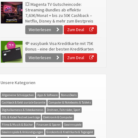
💥 Magenta TV Gutscheincode:
Streaming-Bundles ab effektiv
7,63€/Monat + bis zu 50€ Cashback –
Netflix, Disney & mehr zum Bestpreis
Weiterlesen
Zum Deal
💸 easybank Visa Kreditkarte mit 75€
Bonus - eine der besten Kreditkarten
Weiterlesen
Zum Deal
Unsere Kategorien
Allgemeine Schnäppchen
Apps & Software
BonusDeals
Cashback & Geld-zurück-Garantie
Computer & Notebooks & Tablets
Digitalkameras & Videokameras
Drohnen, Fahrräder, Sport
DSL & Kabel Festnetzverträge
Elektronik & Computer
Filme & Musik & Bücher
Finanzen & Sparen
Gewinnspiele
Gewinnspiele & Ankündigungen
Girokonto & Kreditkarte & Tagesgeld