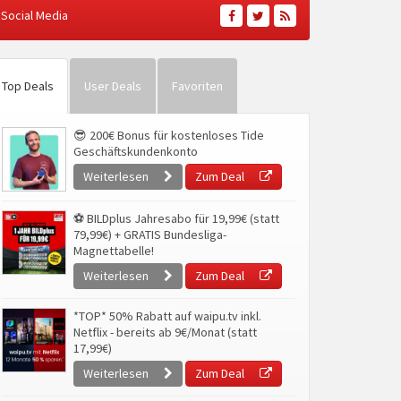
Social Media
Top Deals
User Deals
Favoriten
😎 200€ Bonus für kostenloses Tide
Geschäftskundenkonto
Weiterlesen
Zum Deal
⚽ BILDplus Jahresabo für 19,99€ (statt
79,99€) + GRATIS Bundesliga-
Magnettabelle!
Weiterlesen
Zum Deal
*TOP* 50% Rabatt auf waipu.tv inkl.
Netflix - bereits ab 9€/Monat (statt
17,99€)
Weiterlesen
Zum Deal