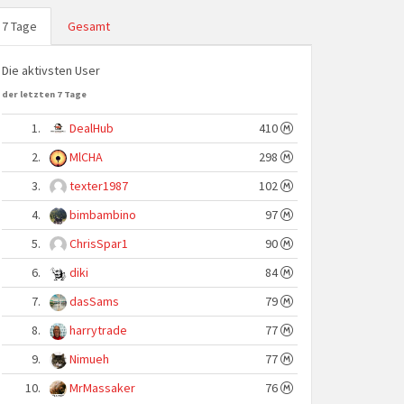
7 Tage
Gesamt
Die aktivsten User
der letzten 7 Tage
1.
DealHub
410
2.
MlCHA
298
3.
texter1987
102
4.
bimbambino
97
5.
ChrisSpar1
90
6.
diki
84
7.
dasSams
79
8.
harrytrade
77
9.
Nimueh
77
10.
MrMassaker
76