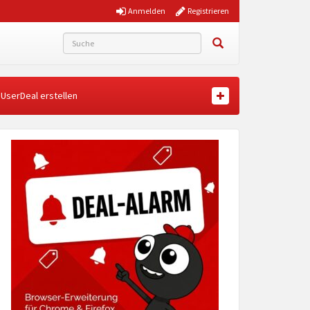
Anmelden
Registrieren
UserDeal erstellen