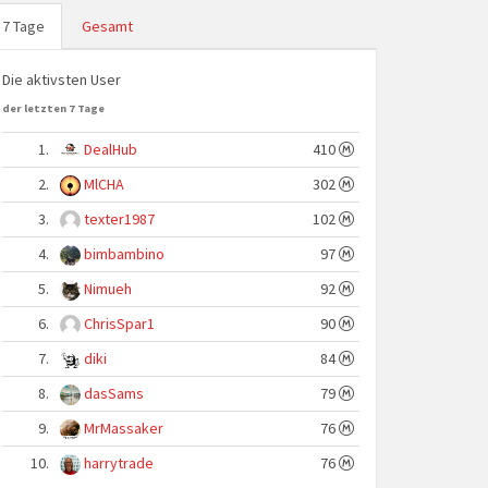
7 Tage
Gesamt
Die aktivsten User
der letzten 7 Tage
1.
DealHub
410
2.
MlCHA
302
3.
texter1987
102
4.
bimbambino
97
5.
Nimueh
92
6.
ChrisSpar1
90
7.
diki
84
8.
dasSams
79
9.
MrMassaker
76
10.
harrytrade
76