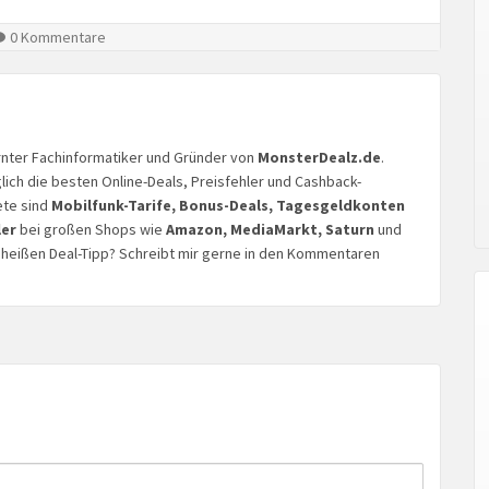
0 Kommentare
lernter Fachinformatiker und Gründer von
MonsterDealz.de
.
glich die besten Online-Deals, Preisfehler und Cashback-
ete sind
Mobilfunk-Tarife, Bonus-Deals, Tagesgeldkonten
ler
bei großen Shops wie
Amazon, MediaMarkt, Saturn
und
n heißen Deal-Tipp? Schreibt mir gerne in den Kommentaren