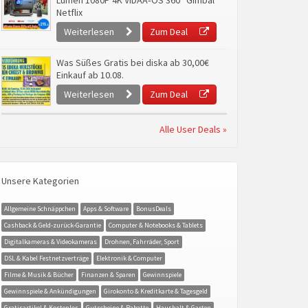
Lumen 1080P 4K VIDAA‑OS 360° Gimbal
Netflix
Weiterlesen
Zum Deal
Was Süßes Gratis bei diska ab 30,00€
Einkauf ab 10.08.
Weiterlesen
Zum Deal
Alle User Deals »
Unsere Kategorien
Allgemeine Schnäppchen
Apps & Software
BonusDeals
Cashback & Geld-zurück-Garantie
Computer & Notebooks & Tablets
Digitalkameras & Videokameras
Drohnen, Fahrräder, Sport
DSL & Kabel Festnetzverträge
Elektronik & Computer
Filme & Musik & Bücher
Finanzen & Sparen
Gewinnspiele
Gewinnspiele & Ankündigungen
Girokonto & Kreditkarte & Tagesgeld
Gratisartikel & Kostenlos
Gutscheine & Rabatte
Haushalt & Garten