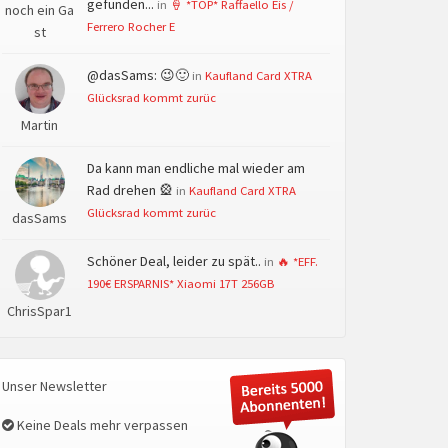
gefunden...
in
🍦 *TOP* Raffaello Eis /
noch ein Ga
Ferrero Rocher E
st
@dasSams: 😉🙂
in
Kaufland Card XTRA
Glücksrad kommt zurüc
Martin
Da kann man endliche mal wieder am
Rad drehen 🎡
in
Kaufland Card XTRA
Glücksrad kommt zurüc
dasSams
Schöner Deal, leider zu spät..
in
🔥 *EFF.
190€ ERSPARNIS* Xiaomi 17T 256GB
ChrisSpar1
Unser Newsletter
Keine Deals mehr verpassen