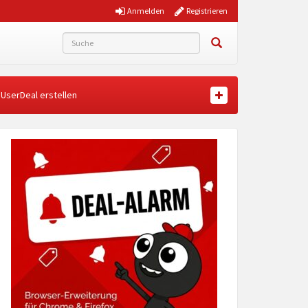
Anmelden
Registrieren
UserDeal erstellen