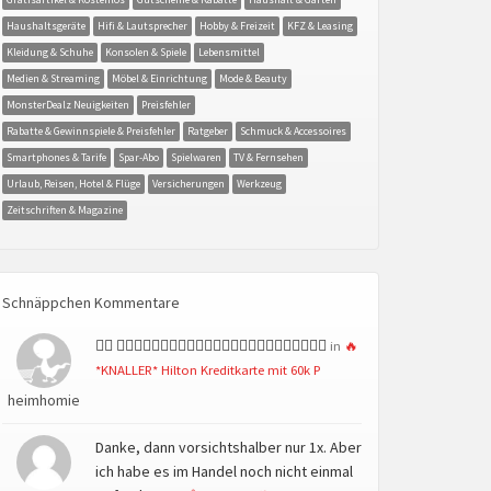
Haushaltsgeräte
Hifi & Lautsprecher
Hobby & Freizeit
KFZ & Leasing
Kleidung & Schuhe
Konsolen & Spiele
Lebensmittel
Medien & Streaming
Möbel & Einrichtung
Mode & Beauty
MonsterDealz Neuigkeiten
Preisfehler
Rabatte & Gewinnspiele & Preisfehler
Ratgeber
Schmuck & Accessoires
Smartphones & Tarife
Spar-Abo
Spielwaren
TV & Fernsehen
Urlaub, Reisen, Hotel & Flüge
Versicherungen
Werkzeug
Zeitschriften & Magazine
Schnäppchen Kommentare
👍🏻 👍🏻👍🏻👍🏻👍🏻👍🏻👍🏻👍🏻👍🏻👍🏻👍🏻👍🏻👍🏻
in
🔥
*KNALLER* Hilton Kreditkarte mit 60k P
heimhomie
Danke, dann vorsichtshalber nur 1x. Aber
ich habe es im Handel noch nicht einmal