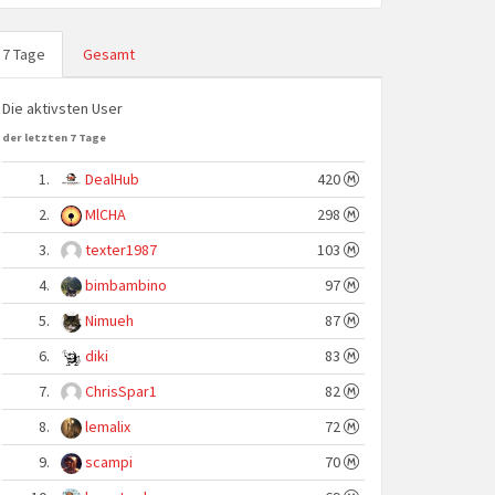
7 Tage
Gesamt
Die aktivsten User
der letzten 7 Tage
1.
DealHub
420
2.
MlCHA
298
3.
texter1987
103
4.
bimbambino
97
5.
Nimueh
87
6.
diki
83
7.
ChrisSpar1
82
8.
lemalix
72
9.
scampi
70