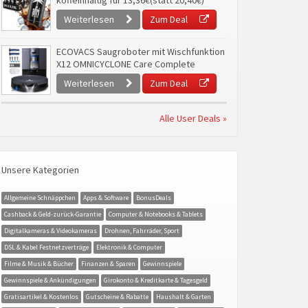
koffeinhaltig für 13,36€(statt 20,40€)
Weiterlesen
Zum Deal
ECOVACS Saugroboter mit Wischfunktion
X12 OMNICYCLONE Care Complete
Weiterlesen
Zum Deal
Alle User Deals »
Unsere Kategorien
Allgemeine Schnäppchen
Apps & Software
BonusDeals
Cashback & Geld-zurück-Garantie
Computer & Notebooks & Tablets
Digitalkameras & Videokameras
Drohnen, Fahrräder, Sport
DSL & Kabel Festnetzverträge
Elektronik & Computer
Filme & Musik & Bücher
Finanzen & Sparen
Gewinnspiele
Gewinnspiele & Ankündigungen
Girokonto & Kreditkarte & Tagesgeld
Gratisartikel & Kostenlos
Gutscheine & Rabatte
Haushalt & Garten