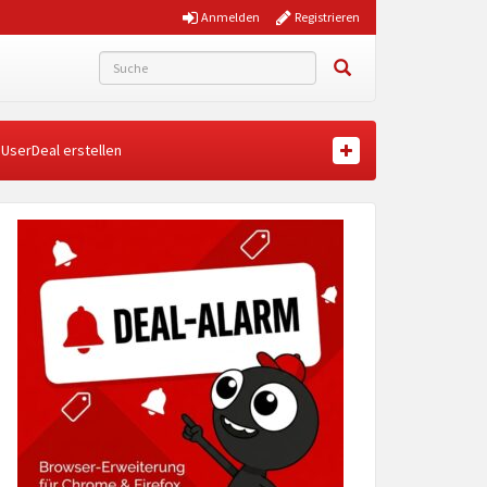
Anmelden
Registrieren
UserDeal erstellen