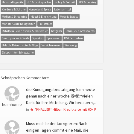
Haushaltsgeräte
Hifi & Lautsprecher
Hobby & Freizeit
KFZ & Leasing
Kleidung & Schuhe
Konsolen & Spiele
Lebensmittel
Medien & Streaming
Möbel & Einrichtung
Mode & Beauty
MonsterDealz Neuigkeiten
Preisfehler
Rabatte & Gewinnspiele & Preisfehler
Ratgeber
Schmuck & Accessoires
Smartphones & Tarife
Spar-Abo
Spielwaren
TV & Fernsehen
Urlaub, Reisen, Hotel & Flüge
Versicherungen
Werkzeug
Zeitschriften & Magazine
Schnäppchen Kommentare
die Kündigungsbestätigung kam heute
genau nach einer Woche 😁🤓:“vielen
Dank für Ihre Mitteilung. Wir bedauern,...
heimhomie
in
🔥 *KNALLER* Hilton Kreditkarte mit 60k P
Muss mich leider korrigieren: Nach
einigen Tagen kommt eine Mail, die