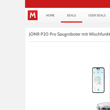
HOME
DEALS
USER DEALS
JONR P20 Pro Saugroboter mit Wischfunkti