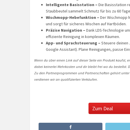
Intelligente Basisstation –
Die Basisstation r
Staubbeutel sammelt Schmutz für bis zu 60 Tage
Wischmopp-Hebefunktion –
Der Wischmopp he
und sorgt für sicheres Wischen auf Hartböden.
Präzise Navigation –
Dank LDS-Technologie umg
effiziente Reinigung in komplexen Räumen.
App- und Sprachsteuerung –
Steuere deinen 
Google Assistant). Plane Reinigungen, passe Eins
Wenn du über einen Link auf dieser Seite ein Produkt kaufst, er
dabei keinerlei Mehrkosten und dir bleibt frei wo du bestellst
Zu den Partnerprogrammen und Partnerschaften gehört unter
verdienen wir an qualifizierten Verkäufen.
Zum Deal