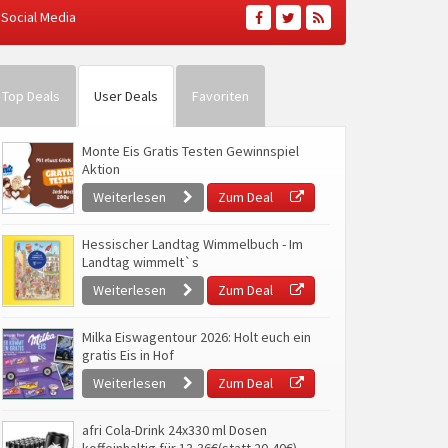
Social Media
Top Deals
User Deals
Favoriten
Monte Eis Gratis Testen Gewinnspiel
Aktion
Weiterlesen
Zum Deal
Hessischer Landtag Wimmelbuch - Im
Landtag wimmelt`s
Weiterlesen
Zum Deal
Milka Eiswagentour 2026: Holt euch ein
gratis Eis in Hof
Weiterlesen
Zum Deal
afri Cola-Drink 24x330 ml Dosen