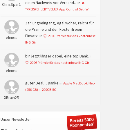
einen Nachweis vor Versand...
in
🔥
ChrisSpar1
*PREISFEHLER* VELUX App Control Set (W
Zahlungseingang, egal woher, reicht für
die Prämie und den kostenfreien
Einsatz.
in
⏰ 200€ Prämie für das kostenlose
elimes
ING Gir
bin jetzt länger dabei, eine top Bank.
in
⏰ 200€ Prämie für das kostenlose ING Gir
elimes
guter Deal… Danke
in
Apple MacBook Neo
(256 GB) + 200GB 5G +
XBrain25
Unser Newsletter