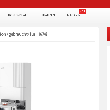
BONUS-DEALS
FINANZEN
MAGAZIN
on (gebraucht) für ~167€