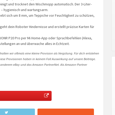
einigt und trocknet den Wischmopp automatisch. Der 3-Liter-
 – hygienisch und wartungsarm.
bt sich um 8 mm, um Teppiche vor Feuchtigkeit zu schützen,
eht dein Roboter Hindernisse und erstellt präzise Karten für
JONR P20 Pro per Mi Home-App oder Sprachbefehlen (Alexa,
tellungen an und überwache alles in Echtzeit.
halten wir oftmals eine kleine Provision als Vergütung. Für dich entstehen
. Diese Provisionen haben in keinem Fall Auswirkung auf unsere Beiträge.
 anderem eBay und das Amazon PartnerNet. Als Amazon-Partner