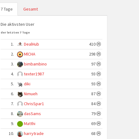
7 Tage
Gesamt
Die aktivsten User
der letzten 7 Tage
1.
DealHub
410
2.
MlCHA
298
3.
bimbambino
97
4.
texter1987
93
5.
diki
93
6.
Nimueh
87
7.
ChrisSpar1
84
8.
dasSams
79
9.
Matthi
69
10.
harrytrade
68