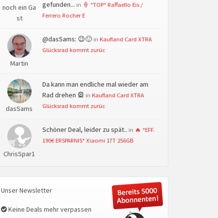
gefunden...
in
🍦 *TOP* Raffaello Eis /
noch ein Ga
Ferrero Rocher E
st
@dasSams: 😉🙂
in
Kaufland Card XTRA
Glücksrad kommt zurüc
Martin
Da kann man endliche mal wieder am
Rad drehen 🎡
in
Kaufland Card XTRA
Glücksrad kommt zurüc
dasSams
Schöner Deal, leider zu spät..
in
🔥 *EFF.
190€ ERSPARNIS* Xiaomi 17T 256GB
ChrisSpar1
Unser Newsletter
Keine Deals mehr verpassen