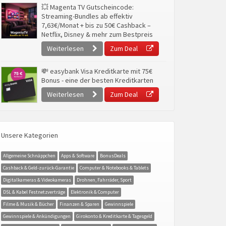
💥 Magenta TV Gutscheincode:
Streaming-Bundles ab effektiv
7,63€/Monat + bis zu 50€ Cashback –
Netflix, Disney & mehr zum Bestpreis
Weiterlesen
Zum Deal
💸 easybank Visa Kreditkarte mit 75€
Bonus - eine der besten Kreditkarten
Weiterlesen
Zum Deal
Unsere Kategorien
Allgemeine Schnäppchen
Apps & Software
BonusDeals
Cashback & Geld-zurück-Garantie
Computer & Notebooks & Tablets
Digitalkameras & Videokameras
Drohnen, Fahrräder, Sport
DSL & Kabel Festnetzverträge
Elektronik & Computer
Filme & Musik & Bücher
Finanzen & Sparen
Gewinnspiele
Gewinnspiele & Ankündigungen
Girokonto & Kreditkarte & Tagesgeld