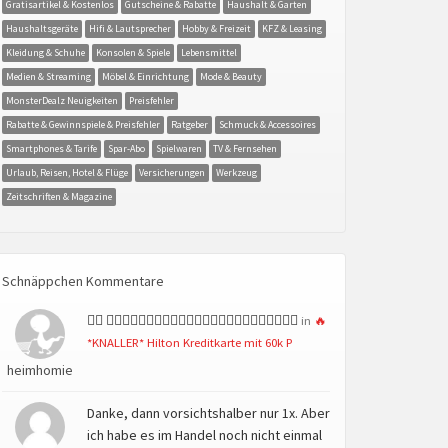
Gratisartikel & Kostenlos
Gutscheine & Rabatte
Haushalt & Garten
Haushaltsgeräte
Hifi & Lautsprecher
Hobby & Freizeit
KFZ & Leasing
Kleidung & Schuhe
Konsolen & Spiele
Lebensmittel
Medien & Streaming
Möbel & Einrichtung
Mode & Beauty
MonsterDealz Neuigkeiten
Preisfehler
Rabatte & Gewinnspiele & Preisfehler
Ratgeber
Schmuck & Accessoires
Smartphones & Tarife
Spar-Abo
Spielwaren
TV & Fernsehen
Urlaub, Reisen, Hotel & Flüge
Versicherungen
Werkzeug
Zeitschriften & Magazine
Schnäppchen Kommentare
👍🏻 👍🏻👍🏻👍🏻👍🏻👍🏻👍🏻👍🏻👍🏻👍🏻👍🏻👍🏻👍🏻
in
🔥
*KNALLER* Hilton Kreditkarte mit 60k P
heimhomie
Danke, dann vorsichtshalber nur 1x. Aber
ich habe es im Handel noch nicht einmal