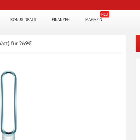
BONUS-DEALS
FINANZEN
MAGAZIN
att) für 269€