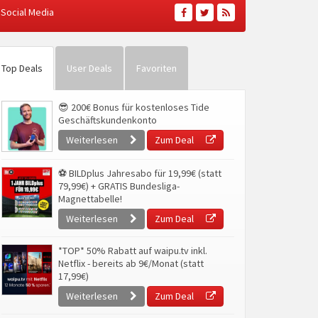
Social Media
Top Deals
User Deals
Favoriten
😎 200€ Bonus für kostenloses Tide
Geschäftskundenkonto
Weiterlesen
Zum Deal
⚽ BILDplus Jahresabo für 19,99€ (statt
79,99€) + GRATIS Bundesliga-
Magnettabelle!
Weiterlesen
Zum Deal
*TOP* 50% Rabatt auf waipu.tv inkl.
Netflix - bereits ab 9€/Monat (statt
17,99€)
Weiterlesen
Zum Deal