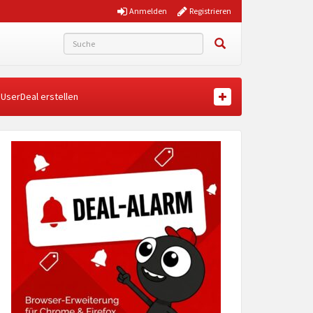
Anmelden
Registrieren
UserDeal erstellen