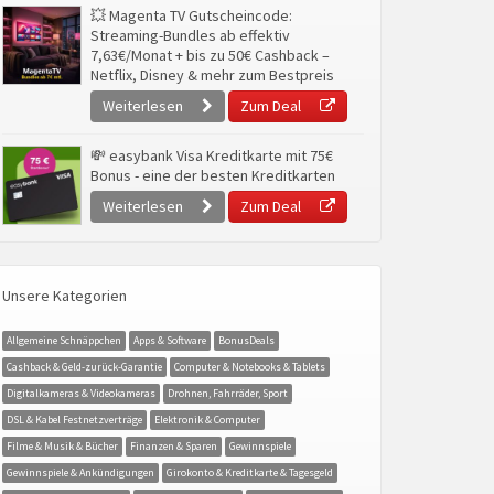
💥 Magenta TV Gutscheincode:
Streaming-Bundles ab effektiv
7,63€/Monat + bis zu 50€ Cashback –
Netflix, Disney & mehr zum Bestpreis
Weiterlesen
Zum Deal
💸 easybank Visa Kreditkarte mit 75€
Bonus - eine der besten Kreditkarten
Weiterlesen
Zum Deal
Unsere Kategorien
Allgemeine Schnäppchen
Apps & Software
BonusDeals
Cashback & Geld-zurück-Garantie
Computer & Notebooks & Tablets
Digitalkameras & Videokameras
Drohnen, Fahrräder, Sport
DSL & Kabel Festnetzverträge
Elektronik & Computer
Filme & Musik & Bücher
Finanzen & Sparen
Gewinnspiele
Gewinnspiele & Ankündigungen
Girokonto & Kreditkarte & Tagesgeld