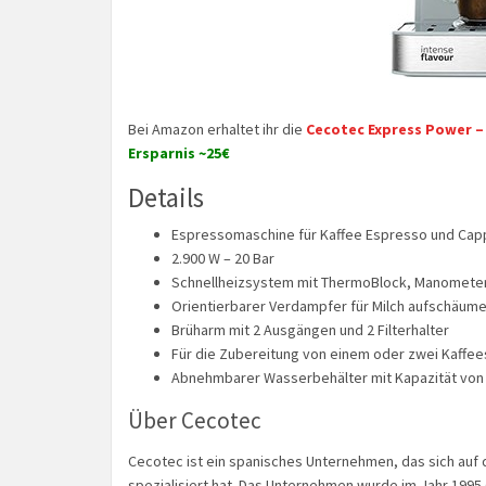
Bei Amazon erhaltet ihr die
Cecotec Express Power –
Ersparnis ~25€
Details
Espressomaschine für Kaffee Espresso und Cap
2.900 W – 20 Bar
Schnellheizsystem mit ThermoBlock, Manometer f
Orientierbarer Verdampfer für Milch aufschäume
Brüharm mit 2 Ausgängen und 2 Filterhalter
Für die Zubereitung von einem oder zwei Kaffees
Abnehmbarer Wasserbehälter mit Kapazität von 1,5
Über Cecotec
Cecotec ist ein spanisches Unternehmen, das sich auf 
spezialisiert hat. Das Unternehmen wurde im Jahr 199