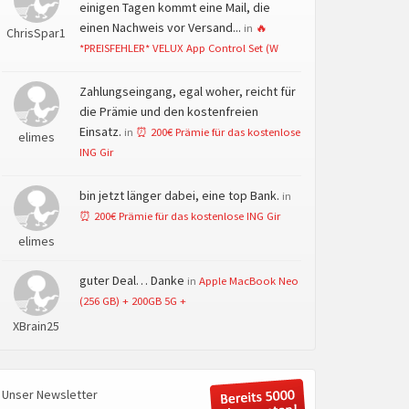
einigen Tagen kommt eine Mail, die
einen Nachweis vor Versand...
in
🔥
ChrisSpar1
*PREISFEHLER* VELUX App Control Set (W
Zahlungseingang, egal woher, reicht für
die Prämie und den kostenfreien
Einsatz.
in
⏰ 200€ Prämie für das kostenlose
elimes
ING Gir
bin jetzt länger dabei, eine top Bank.
in
⏰ 200€ Prämie für das kostenlose ING Gir
elimes
guter Deal… Danke
in
Apple MacBook Neo
(256 GB) + 200GB 5G +
XBrain25
Unser Newsletter