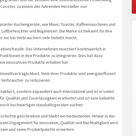
ch Cecotec zu einem der führenden Hersteller von
darunter Küchengeräte, wie Mixer, Toaster, Kaffeemaschinen und
Luftbefeuchter und Bügeleisen. Die Marke ist bekannt für ihre
 sie bei Verbrauchern sehr beliebt macht.
tionsfreude. Das Unternehmen investiert kontinuierlich in
unktionen in ihre Produkte zu integrieren. Dies hat dazu
ne innovativen Produkte erhalten hat.
mweltverträglichkeit. Viele ihrer Produkte sind energieeffizient
 Verbraucher zu reduzieren.
abliert, sondern expandiert auch international und ist in vielen
für Qualität und Zuverlässigkeit erarbeitet und ist eine beliebte
ennoch hochwertigen Haushaltsgeräten suchen.
chichte geschrieben und bleibt ein bedeutender Akteur in der
hrem Engagement für Innovation, Qualität und Nachhaltigkeit wird
 sein und seine Produktpalette erweitern.