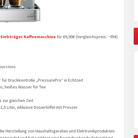
 Siebträger Kaffeemaschine
für 69,90€ (Vergleichspreis: ~95€)
puccinos
ür Druckkontrolle „PressurePro“ in Echtzeit
n, heißes Wasser für Tee
 zur gleichen Zeit
 Liter, inklusive Dosierlöffel mit Presser
die Herstellung von Haushaltsgeräten und Elektronikprodukten
5 gegründet und hat seitdem eine beeindruckende Entwicklung