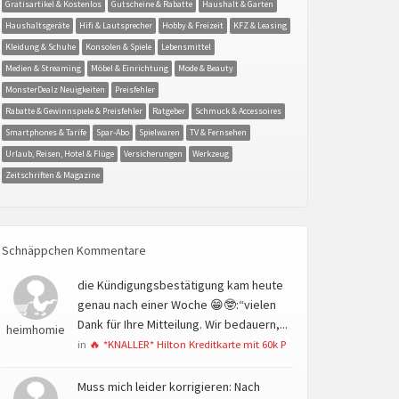
Gratisartikel & Kostenlos
Gutscheine & Rabatte
Haushalt & Garten
Haushaltsgeräte
Hifi & Lautsprecher
Hobby & Freizeit
KFZ & Leasing
Kleidung & Schuhe
Konsolen & Spiele
Lebensmittel
Medien & Streaming
Möbel & Einrichtung
Mode & Beauty
MonsterDealz Neuigkeiten
Preisfehler
Rabatte & Gewinnspiele & Preisfehler
Ratgeber
Schmuck & Accessoires
Smartphones & Tarife
Spar-Abo
Spielwaren
TV & Fernsehen
Urlaub, Reisen, Hotel & Flüge
Versicherungen
Werkzeug
Zeitschriften & Magazine
Schnäppchen Kommentare
die Kündigungsbestätigung kam heute
genau nach einer Woche 😁🤓:“vielen
Dank für Ihre Mitteilung. Wir bedauern,...
heimhomie
in
🔥 *KNALLER* Hilton Kreditkarte mit 60k P
Muss mich leider korrigieren: Nach