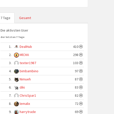
7 Tage
Gesamt
Die aktivsten User
der letzten 7 Tage
1.
DealHub
410
2.
MlCHA
298
3.
texter1987
103
4.
bimbambino
97
5.
Nimueh
87
6.
diki
83
7.
ChrisSpar1
82
8.
lemalix
72
9.
harrytrade
69