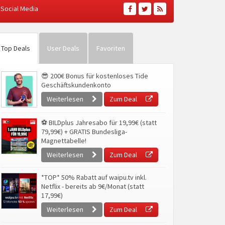
Social Media
Top Deals
User Deals
Favoriten
😎 200€ Bonus für kostenloses Tide
Geschäftskundenkonto
Weiterlesen
Zum Deal
⚽ BILDplus Jahresabo für 19,99€ (statt
79,99€) + GRATIS Bundesliga-
Magnettabelle!
Weiterlesen
Zum Deal
*TOP* 50% Rabatt auf waipu.tv inkl.
Netflix - bereits ab 9€/Monat (statt
17,99€)
Weiterlesen
Zum Deal