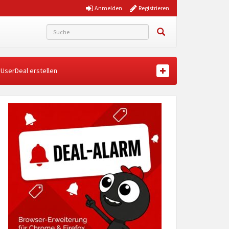
Anmelden
Registrieren
UserDeal erstellen