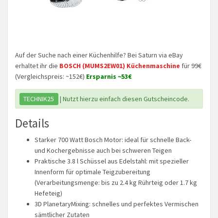
Auf der Suche nach einer Küchenhilfe? Bei Saturn via eBay
erhaltet ihr die
BOSCH (MUMS2EW01) Küchenmaschine
für 99€
(Vergleichspreis: ~152€)
Ersparnis ~53€
TECHNIK25
| Nutzt hierzu einfach diesen Gutscheincode.
Details
Starker 700 Watt Bosch Motor: ideal für schnelle Back-
und Kochergebnisse auch bei schweren Teigen
Praktische 3.8 l Schüssel aus Edelstahl: mit spezieller
Innenform für optimale Teigzubereitung
(Verarbeitungsmenge: bis zu 2.4 kg Rührteig oder 1.7 kg
Hefeteig)
3D PlanetaryMixing: schnelles und perfektes Vermischen
sämtlicher Zutaten