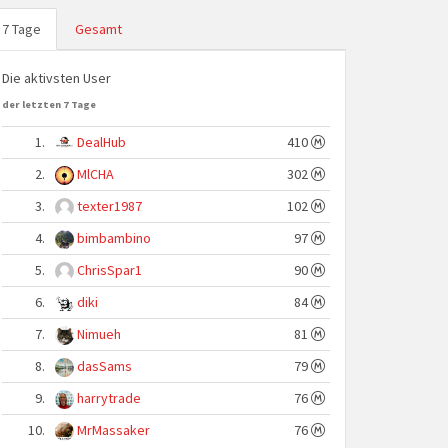
7 Tage
Gesamt
Die aktivsten User
der letzten 7 Tage
1.
DealHub
410
2.
MlCHA
302
3.
texter1987
102
4.
bimbambino
97
5.
ChrisSpar1
90
6.
diki
84
7.
Nimueh
81
8.
dasSams
79
9.
harrytrade
76
10.
MrMassaker
76