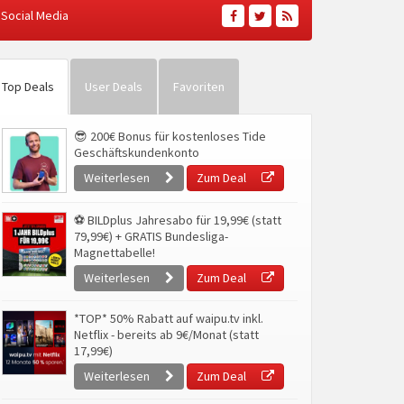
Social Media
Top Deals
User Deals
Favoriten
😎 200€ Bonus für kostenloses Tide
Geschäftskundenkonto
Weiterlesen
Zum Deal
⚽ BILDplus Jahresabo für 19,99€ (statt
79,99€) + GRATIS Bundesliga-
Magnettabelle!
Weiterlesen
Zum Deal
*TOP* 50% Rabatt auf waipu.tv inkl.
Netflix - bereits ab 9€/Monat (statt
17,99€)
Weiterlesen
Zum Deal