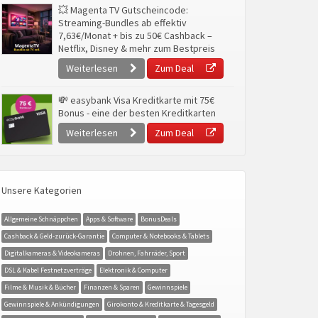
💥 Magenta TV Gutscheincode:
Streaming-Bundles ab effektiv
7,63€/Monat + bis zu 50€ Cashback –
Netflix, Disney & mehr zum Bestpreis
Weiterlesen
Zum Deal
💸 easybank Visa Kreditkarte mit 75€
Bonus - eine der besten Kreditkarten
Weiterlesen
Zum Deal
Unsere Kategorien
Allgemeine Schnäppchen
Apps & Software
BonusDeals
Cashback & Geld-zurück-Garantie
Computer & Notebooks & Tablets
Digitalkameras & Videokameras
Drohnen, Fahrräder, Sport
DSL & Kabel Festnetzverträge
Elektronik & Computer
Filme & Musik & Bücher
Finanzen & Sparen
Gewinnspiele
Gewinnspiele & Ankündigungen
Girokonto & Kreditkarte & Tagesgeld