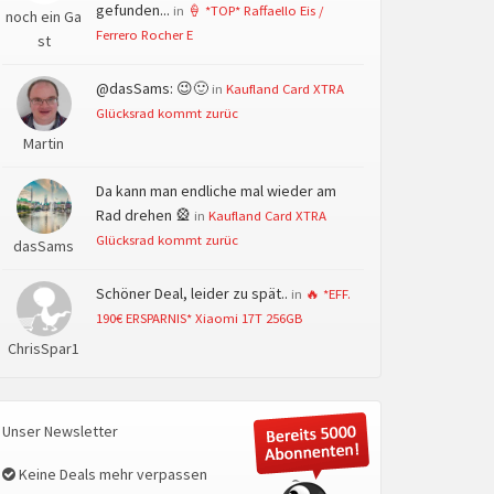
gefunden...
in
🍦 *TOP* Raffaello Eis /
noch ein Ga
Ferrero Rocher E
st
@dasSams: 😉🙂
in
Kaufland Card XTRA
Glücksrad kommt zurüc
Martin
Da kann man endliche mal wieder am
Rad drehen 🎡
in
Kaufland Card XTRA
Glücksrad kommt zurüc
dasSams
Schöner Deal, leider zu spät..
in
🔥 *EFF.
190€ ERSPARNIS* Xiaomi 17T 256GB
ChrisSpar1
Unser Newsletter
Keine Deals mehr verpassen