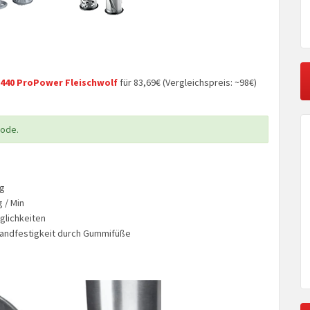
440 ProPower Fleischwolf
für 83,69€ (Vergleichspreis: ~98€)
code.
ng
 / Min
öglichkeiten
Standfestigkeit durch Gummifüße