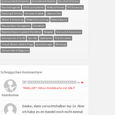
Gratisartikel & Kostenlos
Gutscheine & Rabatte
Haushalt & Garten
Haushaltsgeräte
Hifi & Lautsprecher
Hobby & Freizeit
KFZ & Leasing
Kleidung & Schuhe
Konsolen & Spiele
Lebensmittel
Medien & Streaming
Möbel & Einrichtung
Mode & Beauty
MonsterDealz Neuigkeiten
Preisfehler
Rabatte & Gewinnspiele & Preisfehler
Ratgeber
Schmuck & Accessoires
Smartphones & Tarife
Spar-Abo
Spielwaren
TV & Fernsehen
Urlaub, Reisen, Hotel & Flüge
Versicherungen
Werkzeug
Zeitschriften & Magazine
Schnäppchen Kommentare
👍🏻 👍🏻👍🏻👍🏻👍🏻👍🏻👍🏻👍🏻👍🏻👍🏻👍🏻👍🏻👍🏻
in
🔥
*KNALLER* Hilton Kreditkarte mit 60k P
heimhomie
Danke, dann vorsichtshalber nur 1x. Aber
ich habe es im Handel noch nicht einmal