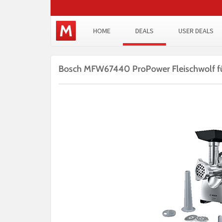
HOME
DEALS
USER DEALS
Bosch MFW67440 ProPower Fleischwolf f