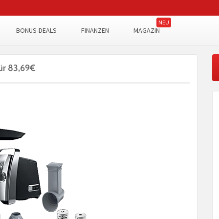
BONUS-DEALS
FINANZEN
MAGAZIN
ür 83,69€