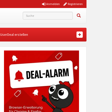
Anmelden
Registrieren
UserDeal erstellen