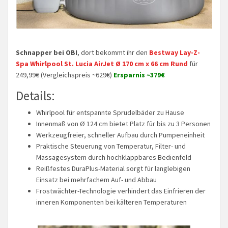
Schnapper bei OBI
, dort bekommt ihr den
Bestway Lay-Z-
Spa Whirlpool St. Lucia AirJet Ø 170 cm x 66 cm Rund
für
249,99€ (Vergleichspreis ~629€)
Ersparnis ~379€
Details:
Whirlpool für entspannte Sprudelbäder zu Hause
Innenmaß von Ø 124 cm bietet Platz für bis zu 3 Personen
Werkzeugfreier, schneller Aufbau durch Pumpeneinheit
Praktische Steuerung von Temperatur, Filter- und
Massagesystem durch hochklappbares Bedienfeld
Reißfestes DuraPlus-Material sorgt für langlebigen
Einsatz bei mehrfachem Auf- und Abbau
Frostwächter-Technologie verhindert das Einfrieren der
inneren Komponenten bei kälteren Temperaturen