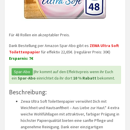
Für 48 Rollen ein akzeptabler Preis.
Dank Bestellung per Amazon Spar-Abo gibt es
ZEWA Ultra Soft
Toilettenpapier
für effektiv 22,65€. (regulärer Preis: 30€)
Ersparnis: 7€
Spar-Abo
|Ihr kommt auf den Effektivpreis wenn ihr Euch
ein
Spar-Abo
einrichtet da ihr dort
10 % Rabatt
bekommt.
Beschreibung:
Zewa Ultra Soft Toilettenpapier verwöhnt Dich mit
Weichheit und Hautsanftheit – Aus Liebe zur Haut.* 4 extra
weiche Wohlfühllagen mit attraktiver, farbiger Prägung in
höchster Papierqualität bieten eine sanfte Pflege und
angenehme Reinigung. Dank einer einzigartigen