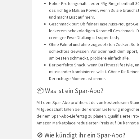
Hoher Proteingehalt: Jeder 45g-Riegel enthält 30
das richtige Maß an Power, wenn Du sie brauchst.
und macht Lust auf mehr.
Geschmack pur: Ob feiner Haselnuss-Nougat-Ge
leckerem schokoladigen Karamell Geschmack. Di
cremiger Eiweißfüllung ist super tasty.
Ohne Palmöl und ohne zugesetzten Zucker: So t
schlechtes Gewissen. Vor oder nach dem Sport, 
am besten schmeckt, probiere einfach alle.
Der perfekte Snack, wenn Du Fitnesslifestyle, 
miteinander kombinieren willst. Gönne Dir Deine
Der richtige Moment ist immer.
📦 Was ist ein Spar-Abo?
Mit dem Spar-Abo profitierst du von kostenlosem Stand
Mitgliedschaft fallen bei der ersten Lieferung möglich
deinem Spar-Abo-Liefertag zu planen. Qualifizierte Pr
Amazon Marketplace reduzierten Preis auf. Du kannst 
🚫 Wie kündigt ihr ein Spar-Abo?