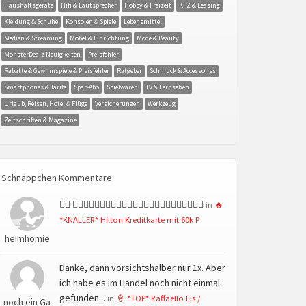
Haushaltsgeräte
Hifi & Lautsprecher
Hobby & Freizeit
KFZ & Leasing
Kleidung & Schuhe
Konsolen & Spiele
Lebensmittel
Medien & Streaming
Möbel & Einrichtung
Mode & Beauty
MonsterDealz Neuigkeiten
Preisfehler
Rabatte & Gewinnspiele & Preisfehler
Ratgeber
Schmuck & Accessoires
Smartphones & Tarife
Spar-Abo
Spielwaren
TV & Fernsehen
Urlaub, Reisen, Hotel & Flüge
Versicherungen
Werkzeug
Zeitschriften & Magazine
Schnäppchen Kommentare
👍🏻 👍🏻👍🏻👍🏻👍🏻👍🏻👍🏻👍🏻👍🏻👍🏻👍🏻👍🏻👍🏻
in
🔥
*KNALLER* Hilton Kreditkarte mit 60k P
heimhomie
Danke, dann vorsichtshalber nur 1x. Aber
ich habe es im Handel noch nicht einmal
gefunden...
in
🍦 *TOP* Raffaello Eis /
noch ein Ga