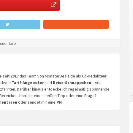
mmentare
ke seit
2017
das Team von MonsterDealz.de als Co-Redakteur.
aktiven
Tarif-Angeboten
und
Reise-Schnäppchen
– von
euzfahrten. Darüber hinaus entdecke ich regelmäßig spannende
Bereichen. Habt ihr einen heißen Tipp oder eine Frage?
mentaren
oder sendet mir eine
PN
.