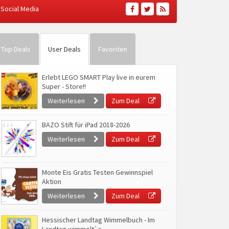
Social Media
Top Deals
User Deals
Favoriten
Erlebt LEGO SMART Play live in eurem
Super - Store!!
Weiterlesen
Zum Deal
BAZO Stift für iPad 2018-2026
Weiterlesen
Zum Deal
Monte Eis Gratis Testen Gewinnspiel
Aktion
Weiterlesen
Zum Deal
Hessischer Landtag Wimmelbuch - Im