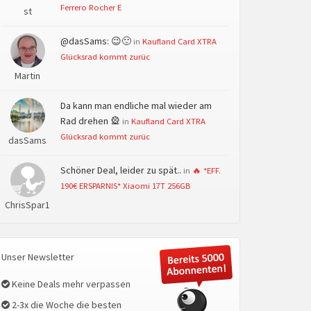
Ferrero Rocher E
st
@dasSams: 😉🙂
in
Kaufland Card XTRA
Glücksrad kommt zurüc
Martin
Da kann man endliche mal wieder am
Rad drehen 🎡
in
Kaufland Card XTRA
Glücksrad kommt zurüc
dasSams
Schöner Deal, leider zu spät..
in
🔥 *EFF.
190€ ERSPARNIS* Xiaomi 17T 256GB
ChrisSpar1
Unser Newsletter
Keine Deals mehr verpassen
2-3x die Woche die besten