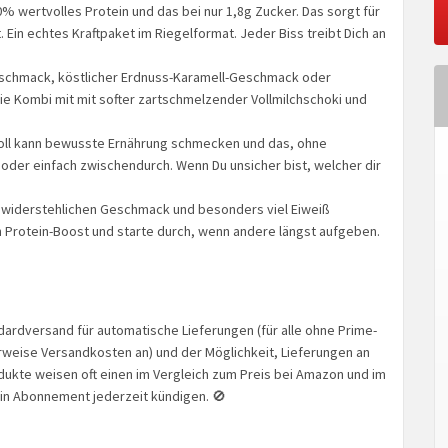
% wertvolles Protein und das bei nur 1,8g Zucker. Das sorgt für
 Ein echtes Kraftpaket im Riegelformat. Jeder Biss treibt Dich an
schmack, köstlicher Erdnuss-Karamell-Geschmack oder
e Kombi mit mit softer zartschmelzender Vollmilchschoki und
oll kann bewusste Ernährung schmecken und das, ohne
oder einfach zwischendurch. Wenn Du unsicher bist, welcher dir
unwiderstehlichen Geschmack und besonders viel Eiweiß
n Protein-Boost und starte durch, wenn andere längst aufgeben.
ardversand für automatische Lieferungen (für alle ohne Prime-
erweise Versandkosten an) und der Möglichkeit, Lieferungen an
odukte weisen oft einen im Vergleich zum Preis bei Amazon und im
ein Abonnement jederzeit kündigen. 🚫