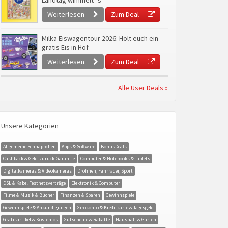
Landtag wimmelt`s
Weiterlesen
Zum Deal
Milka Eiswagentour 2026: Holt euch ein
gratis Eis in Hof
Weiterlesen
Zum Deal
Alle User Deals »
Unsere Kategorien
Allgemeine Schnäppchen
Apps & Software
BonusDeals
Cashback & Geld-zurück-Garantie
Computer & Notebooks & Tablets
Digitalkameras & Videokameras
Drohnen, Fahrräder, Sport
DSL & Kabel Festnetzverträge
Elektronik & Computer
Filme & Musik & Bücher
Finanzen & Sparen
Gewinnspiele
Gewinnspiele & Ankündigungen
Girokonto & Kreditkarte & Tagesgeld
Gratisartikel & Kostenlos
Gutscheine & Rabatte
Haushalt & Garten