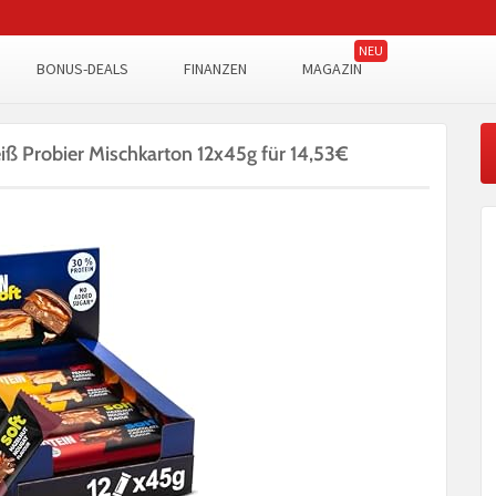
BONUS-DEALS
FINANZEN
MAGAZIN
iß Probier Mischkarton 12x45g für 14,53€