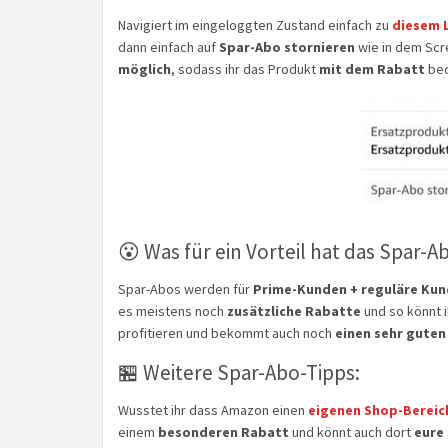
Navigiert im eingeloggten Zustand einfach zu
diesem 
dann einfach auf
Spar-Abo stornieren
wie in dem Scre
möglich
, sodass ihr das Produkt
mit dem Rabatt
beq
😮 Was für ein Vorteil hat das Spar-A
Spar-Abos werden für
Prime-Kunden + reguläre Kund
es meistens noch
zusätzliche Rabatte
und so könnt 
profitieren und bekommt auch noch
einen sehr guten 
🏪 Weitere Spar-Abo-Tipps:
Wusstet ihr dass Amazon einen
eigenen Shop-Bereic
einem
besonderen Rabatt
und könnt auch dort
eure