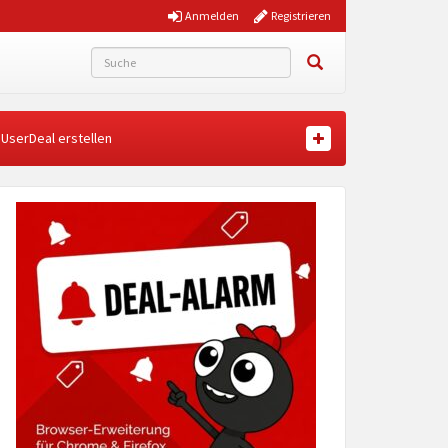
Anmelden
Registrieren
UserDeal erstellen