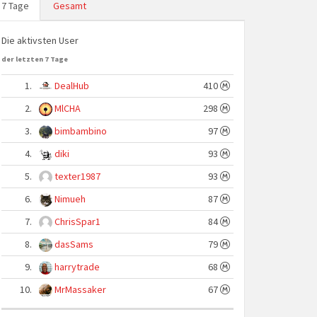
7 Tage
Gesamt
Die aktivsten User
der letzten 7 Tage
1.
DealHub
410
2.
MlCHA
298
3.
bimbambino
97
4.
diki
93
5.
texter1987
93
6.
Nimueh
87
7.
ChrisSpar1
84
8.
dasSams
79
9.
harrytrade
68
10.
MrMassaker
67