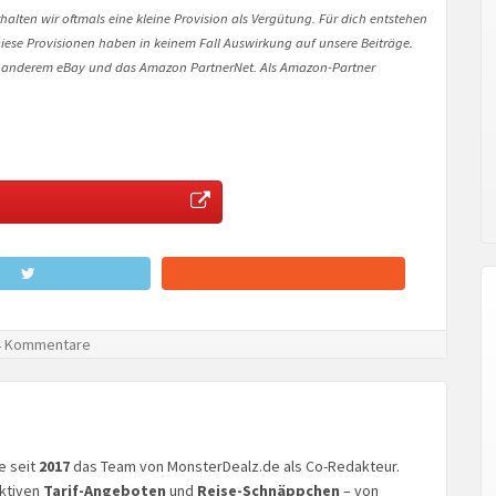
halten wir oftmals eine kleine Provision als Vergütung. Für dich entstehen
. Diese Provisionen haben in keinem Fall Auswirkung auf unsere Beiträge.
 anderem eBay und das Amazon PartnerNet. Als Amazon-Partner
 Kommentare
ke seit
2017
das Team von MonsterDealz.de als Co-Redakteur.
aktiven
Tarif-Angeboten
und
Reise-Schnäppchen
– von