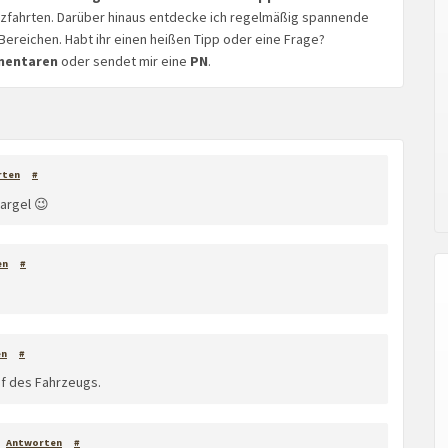
euzfahrten. Darüber hinaus entdecke ich regelmäßig spannende
Bereichen. Habt ihr einen heißen Tipp oder eine Frage?
mentaren
oder sendet mir eine
PN
.
rten
#
argel 😉
en
#
en
#
uf des Fahrzeugs.
Antworten
#