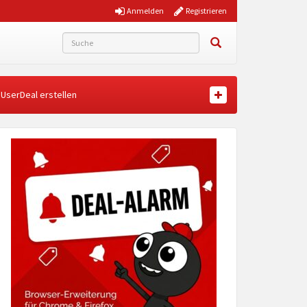
Anmelden
Registrieren
UserDeal erstellen