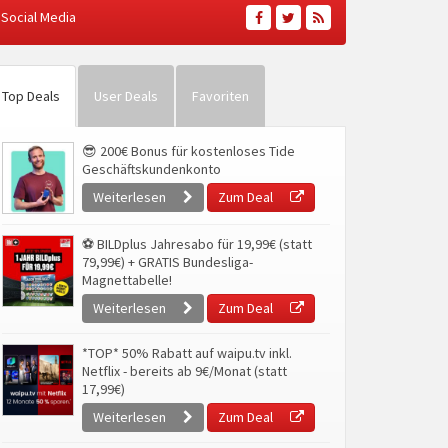
Social Media
Top Deals
User Deals
Favoriten
😎 200€ Bonus für kostenloses Tide
Geschäftskundenkonto
Weiterlesen
Zum Deal
⚽ BILDplus Jahresabo für 19,99€ (statt
79,99€) + GRATIS Bundesliga-
Magnettabelle!
Weiterlesen
Zum Deal
*TOP* 50% Rabatt auf waipu.tv inkl.
Netflix - bereits ab 9€/Monat (statt
17,99€)
Weiterlesen
Zum Deal