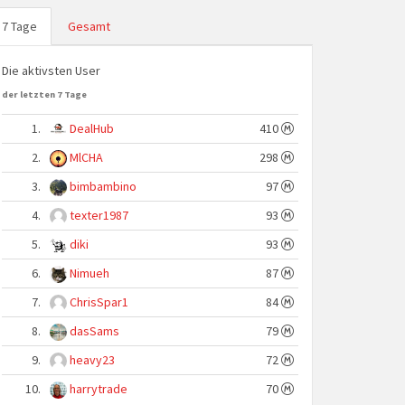
7 Tage
Gesamt
Die aktivsten User
der letzten 7 Tage
1.
DealHub
410
2.
MlCHA
298
3.
bimbambino
97
4.
texter1987
93
5.
diki
93
6.
Nimueh
87
7.
ChrisSpar1
84
8.
dasSams
79
9.
heavy23
72
10.
harrytrade
70