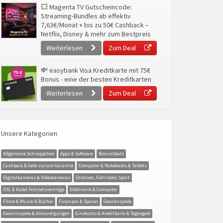
💥 Magenta TV Gutscheincode:
Streaming-Bundles ab effektiv
7,63€/Monat + bis zu 50€ Cashback –
Netflix, Disney & mehr zum Bestpreis
Weiterlesen
Zum Deal
💸 easybank Visa Kreditkarte mit 75€
Bonus - eine der besten Kreditkarten
Weiterlesen
Zum Deal
Unsere Kategorien
Allgemeine Schnäppchen
Apps & Software
BonusDeals
Cashback & Geld-zurück-Garantie
Computer & Notebooks & Tablets
Digitalkameras & Videokameras
Drohnen, Fahrräder, Sport
DSL & Kabel Festnetzverträge
Elektronik & Computer
Filme & Musik & Bücher
Finanzen & Sparen
Gewinnspiele
Gewinnspiele & Ankündigungen
Girokonto & Kreditkarte & Tagesgeld