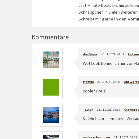
Last-Minute-Deals bis hin zu Kr
Schnäppchen in vielen weiteren 
Schreibt mir gerne
in den Kom
Kommentare
dasSams
20.11.2021, 20:33
Antwo
Wet Look kenne ich nur von Ha
Matthi
20.11.2021, 23:40
Antwort
cooler Preis
Tayfun
21.11.2021, 08:26
Antwort
Nützlich vor allem beim Verka
andreashannover
21.11.2021, 13:08