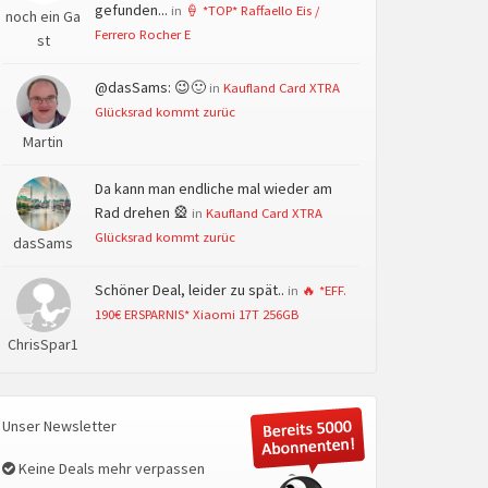
gefunden...
in
🍦 *TOP* Raffaello Eis /
noch ein Ga
Ferrero Rocher E
st
@dasSams: 😉🙂
in
Kaufland Card XTRA
Glücksrad kommt zurüc
Martin
Da kann man endliche mal wieder am
Rad drehen 🎡
in
Kaufland Card XTRA
Glücksrad kommt zurüc
dasSams
Schöner Deal, leider zu spät..
in
🔥 *EFF.
190€ ERSPARNIS* Xiaomi 17T 256GB
ChrisSpar1
Unser Newsletter
Keine Deals mehr verpassen