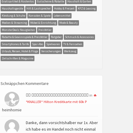
Gratisartikel & Kostenlos
Gutscheine & Rabatte
Haushalt & Garten
Haushaltsgeräte
Hifi & Lautsprecher
Hobby & Freizeit
KFZ & Leasing
Kleidung & Schuhe
Konsolen & Spiele
Lebensmittel
Medien & Streaming
Möbel & Einrichtung
Mode & Beauty
MonsterDealz Neuigkeiten
Preisfehler
Rabatte & Gewinnspiele & Preisfehler
Ratgeber
Schmuck & Accessoires
Smartphones & Tarife
Spar-Abo
Spielwaren
TV & Fernsehen
Urlaub, Reisen, Hotel & Flüge
Versicherungen
Werkzeug
Zeitschriften & Magazine
Schnäppchen Kommentare
👍🏻 👍🏻👍🏻👍🏻👍🏻👍🏻👍🏻👍🏻👍🏻👍🏻👍🏻👍🏻👍🏻
in
🔥
*KNALLER* Hilton Kreditkarte mit 60k P
heimhomie
Danke, dann vorsichtshalber nur 1x. Aber
ich habe es im Handel noch nicht einmal