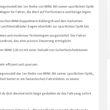
iegsmodell der 1er-Reihe von BMW. Mit seiner sportlichen Optik
r Wagen für Fahrer, die Wert auf Performance und Design legen.
ypischen BMW-Doppelniere-Kühlergrill und den markanten
Leichtmetallräder tragen ebenfalls zur sportlichen Optik bei.
ialien und modernen Technologien ausgestattet. Der Fahrer
Lenkrad, das eine präzise Steuerung ermöglicht.
 Der BMW 118i ist mit einer Vielzahl von Sicherheitsfunktionen
ehr effizient und sparsam.
egsmodell der 1er-Reihe von BMW. Mit seiner sportlichen Optik,
eit bietet er ein fantastisches Fahrerlebnis zu einem
t du dich diesmal nicht lange gedulden da das Fahrzeug sofort