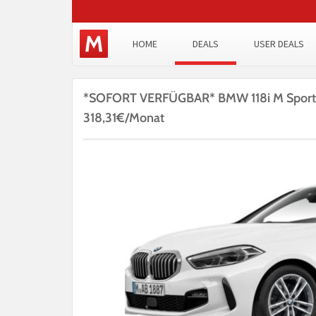
HOME
DEALS
USER DEALS
*SOFORT VERFÜGBAR* BMW 118i M Sport-Pa
318,31€/Monat