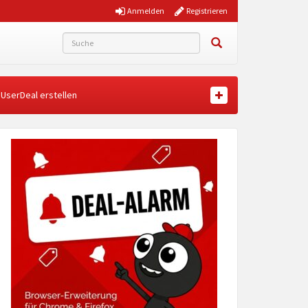
Anmelden
Registrieren
UserDeal erstellen