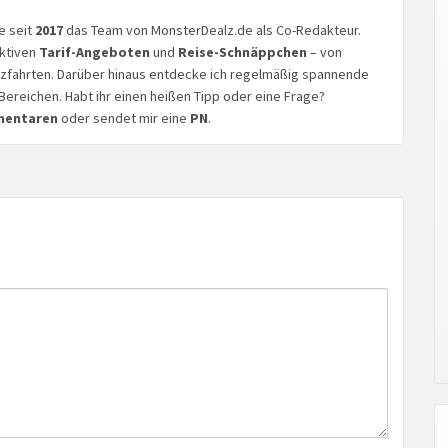
ke seit
2017
das Team von MonsterDealz.de als Co-Redakteur.
aktiven
Tarif-Angeboten
und
Reise-Schnäppchen
– von
euzfahrten. Darüber hinaus entdecke ich regelmäßig spannende
Bereichen. Habt ihr einen heißen Tipp oder eine Frage?
mentaren
oder sendet mir eine
PN
.