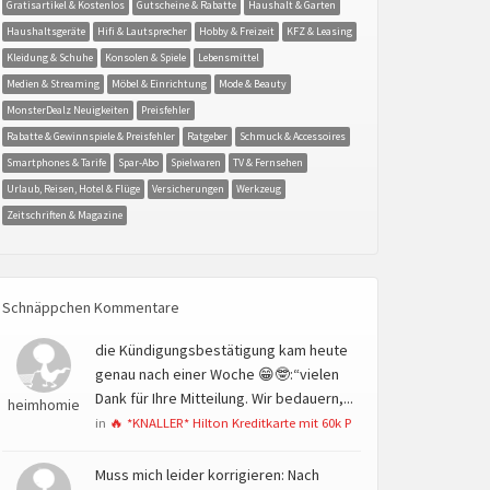
Gratisartikel & Kostenlos
Gutscheine & Rabatte
Haushalt & Garten
Haushaltsgeräte
Hifi & Lautsprecher
Hobby & Freizeit
KFZ & Leasing
Kleidung & Schuhe
Konsolen & Spiele
Lebensmittel
Medien & Streaming
Möbel & Einrichtung
Mode & Beauty
MonsterDealz Neuigkeiten
Preisfehler
Rabatte & Gewinnspiele & Preisfehler
Ratgeber
Schmuck & Accessoires
Smartphones & Tarife
Spar-Abo
Spielwaren
TV & Fernsehen
Urlaub, Reisen, Hotel & Flüge
Versicherungen
Werkzeug
Zeitschriften & Magazine
Schnäppchen Kommentare
die Kündigungsbestätigung kam heute
genau nach einer Woche 😁🤓:“vielen
Dank für Ihre Mitteilung. Wir bedauern,...
heimhomie
in
🔥 *KNALLER* Hilton Kreditkarte mit 60k P
Muss mich leider korrigieren: Nach