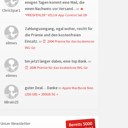
einigen Tagen kommt eine Mail, die
einen Nachweis vor Versand...
in
🔥
ChrisSpar1
*PREISFEHLER* VELUX App Control Set (W
Zahlungseingang, egal woher, reicht für
die Prämie und den kostenfreien
Einsatz.
in
⏰ 200€ Prämie für das kostenlose
elimes
ING Gir
bin jetzt länger dabei, eine top Bank.
in
⏰ 200€ Prämie für das kostenlose ING Gir
elimes
guter Deal… Danke
in
Apple MacBook Neo
(256 GB) + 200GB 5G +
XBrain25
Unser Newsletter