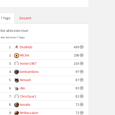
7 Tage
Gesamt
Die aktivsten User
der letzten 7 Tage
1.
DealHub
430
2.
MlCHA
298
3.
texter1987
103
4.
bimbambino
97
5.
Nimueh
87
6.
diki
83
7.
ChrisSpar1
82
8.
lemalix
72
9.
MrMassaker
72