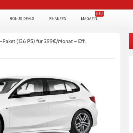
BONUS-DEALS
FINANZEN
MAGAZIN
ket (136 PS) für 299€/Monat – Eff.