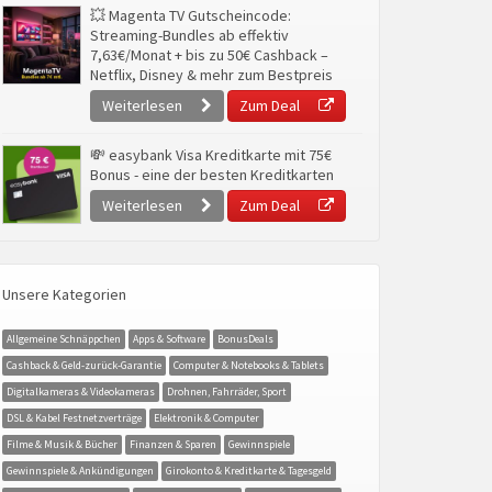
💥 Magenta TV Gutscheincode:
Streaming-Bundles ab effektiv
7,63€/Monat + bis zu 50€ Cashback –
Netflix, Disney & mehr zum Bestpreis
Weiterlesen
Zum Deal
💸 easybank Visa Kreditkarte mit 75€
Bonus - eine der besten Kreditkarten
Weiterlesen
Zum Deal
Unsere Kategorien
Allgemeine Schnäppchen
Apps & Software
BonusDeals
Cashback & Geld-zurück-Garantie
Computer & Notebooks & Tablets
Digitalkameras & Videokameras
Drohnen, Fahrräder, Sport
DSL & Kabel Festnetzverträge
Elektronik & Computer
Filme & Musik & Bücher
Finanzen & Sparen
Gewinnspiele
Gewinnspiele & Ankündigungen
Girokonto & Kreditkarte & Tagesgeld