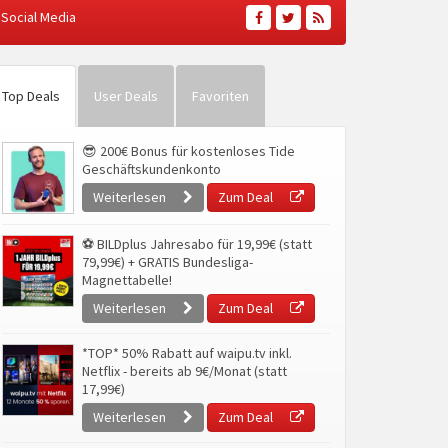
Social Media
Top Deals
User Deals
Favoriten
😎 200€ Bonus für kostenloses Tide
Geschäftskundenkonto
Weiterlesen
Zum Deal
⚽ BILDplus Jahresabo für 19,99€ (statt
79,99€) + GRATIS Bundesliga-
Magnettabelle!
Weiterlesen
Zum Deal
*TOP* 50% Rabatt auf waipu.tv inkl.
Netflix - bereits ab 9€/Monat (statt
17,99€)
Weiterlesen
Zum Deal