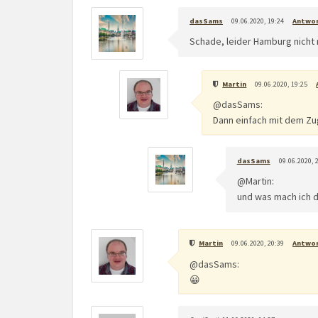
dasSams
09.06.2020, 19:24
Antwo
Schade, leider Hamburg nicht 
Martin
09.06.2020, 19:25
@dasSams:
Dann einfach mit dem Zu
dasSams
09.06.2020, 
@Martin:
und was mach ich 
Martin
09.06.2020, 20:39
Antwo
@dasSams:
😀