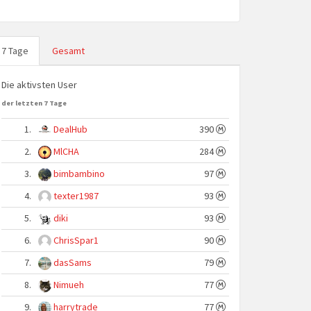
7 Tage
Gesamt
Die aktivsten User
der letzten 7 Tage
1.
DealHub
390
2.
MlCHA
284
3.
bimbambino
97
4.
texter1987
93
5.
diki
93
6.
ChrisSpar1
90
7.
dasSams
79
8.
Nimueh
77
9.
harrytrade
77