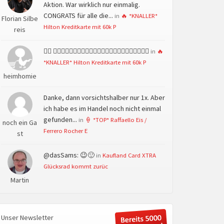
Aktion. War wirklich nur einmalig.
CONGRATS für alle die...
in
🔥 *KNALLER*
Florian Silbe
Hilton Kreditkarte mit 60k P
reis
👍🏻 👍🏻👍🏻👍🏻👍🏻👍🏻👍🏻👍🏻👍🏻👍🏻👍🏻👍🏻👍🏻
in
🔥
*KNALLER* Hilton Kreditkarte mit 60k P
heimhomie
Danke, dann vorsichtshalber nur 1x. Aber
ich habe es im Handel noch nicht einmal
gefunden...
in
🍦 *TOP* Raffaello Eis /
noch ein Ga
Ferrero Rocher E
st
@dasSams: 😉🙂
in
Kaufland Card XTRA
Glücksrad kommt zurüc
Martin
Unser Newsletter