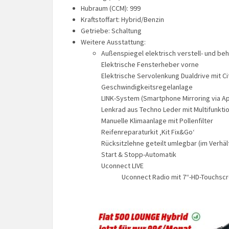
Hubraum (CCM): 999
Kraftstoffart: Hybrid/Benzin
Getriebe: Schaltung
Weitere Ausstattung:
Außenspiegel elektrisch verstell- und be
Elektrische Fensterheber vorne
Elektrische Servolenkung Dualdrive mit Ci
Geschwindigkeitsregelanlage
LINK-System (Smartphone Mirroring via Ap
Lenkrad aus Techno Leder mit Multifunkti
Manuelle Klimaanlage mit Pollenfilter
Reifenreparaturkit ‚Kit Fix&Go‘
Rücksitzlehne geteilt umlegbar (im Verhäl
Start & Stopp-Automatik
Uconnect LIVE
Uconnect Radio mit 7“-HD-Touchsc