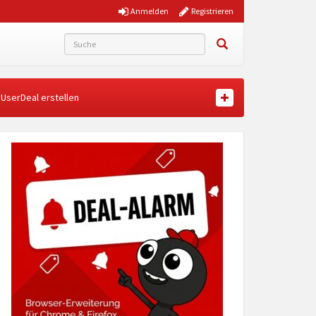
Anmelden
Registrieren
UserDeal erstellen