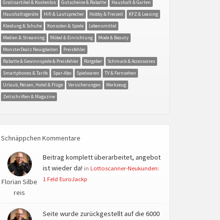
Gratisartikel & Kostenlos
Gutscheine & Rabatte
Haushalt & Garten
Haushaltsgeräte
Hifi & Lautsprecher
Hobby & Freizeit
KFZ & Leasing
Kleidung & Schuhe
Konsolen & Spiele
Lebensmittel
Medien & Streaming
Möbel & Einrichtung
Mode & Beauty
MonsterDealz Neuigkeiten
Preisfehler
Rabatte & Gewinnspiele & Preisfehler
Ratgeber
Schmuck & Accessoires
Smartphones & Tarife
Spar-Abo
Spielwaren
TV & Fernsehen
Urlaub, Reisen, Hotel & Flüge
Versicherungen
Werkzeug
Zeitschriften & Magazine
Schnäppchen Kommentare
Beitrag komplett überarbeitet, angebot
ist wieder da!
in
Lottoscanner-Neukunden:
1 Feld EuroJackp
Florian Silbe
reis
Seite wurde zurückgestellt auf die 6000