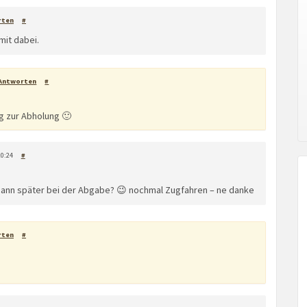
rten
#
mit dabei.
Antworten
#
g zur Abholung 🙂
20:24
#
dann später bei der Abgabe? 😉 nochmal Zugfahren – ne danke
rten
#