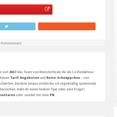
 Kommentare
ke seit
2017
das Team von MonsterDealz.de als Co-Redakteur.
aktiven
Tarif-Angeboten
und
Reise-Schnäppchen
– von
euzfahrten. Darüber hinaus entdecke ich regelmäßig spannende
Bereichen. Habt ihr einen heißen Tipp oder eine Frage?
mentaren
oder sendet mir eine
PN
.