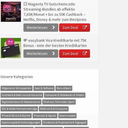
💥 Magenta TV Gutscheincode:
Streaming-Bundles ab effektiv
7,63€/Monat + bis zu 50€ Cashback –
Netflix, Disney & mehr zum Bestpreis
Weiterlesen
Zum Deal
💸 easybank Visa Kreditkarte mit 75€
Bonus - eine der besten Kreditkarten
Weiterlesen
Zum Deal
Unsere Kategorien
Allgemeine Schnäppchen
Apps & Software
BonusDeals
Cashback & Geld-zurück-Garantie
Computer & Notebooks & Tablets
Digitalkameras & Videokameras
Drohnen, Fahrräder, Sport
DSL & Kabel Festnetzverträge
Elektronik & Computer
Filme & Musik & Bücher
Finanzen & Sparen
Gewinnspiele
Gewinnspiele & Ankündigungen
Girokonto & Kreditkarte & Tagesgeld