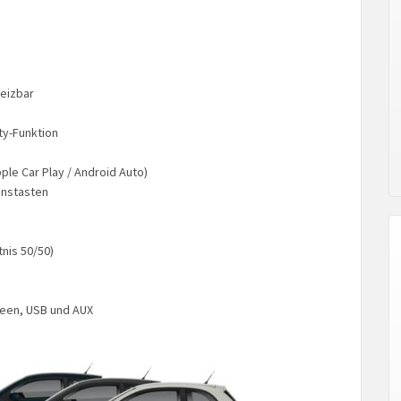
heizbar
ty-Funktion
ple Car Play / Android Auto)
onstasten
tnis 50/50)
reen, USB und AUX