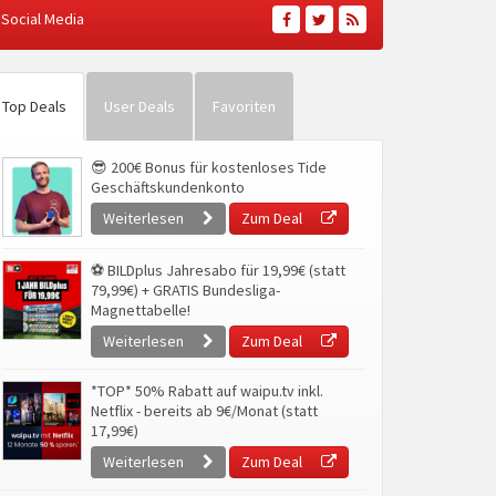
Social Media
Top Deals
User Deals
Favoriten
😎 200€ Bonus für kostenloses Tide
Geschäftskundenkonto
Weiterlesen
Zum Deal
⚽ BILDplus Jahresabo für 19,99€ (statt
79,99€) + GRATIS Bundesliga-
Magnettabelle!
Weiterlesen
Zum Deal
*TOP* 50% Rabatt auf waipu.tv inkl.
Netflix - bereits ab 9€/Monat (statt
17,99€)
Weiterlesen
Zum Deal