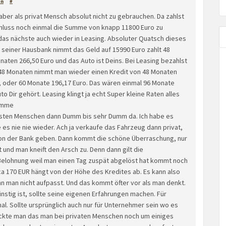
en
#
aber als privat Mensch absolut nicht zu gebrauchen. Da zahlst
hluss noch einmal die Summe von knapp 11800 Euro zu
das nächste auch wieder in Leasing. Absoluter Quatsch dieses
seiner Hausbank nimmt das Geld auf 15990 Euro zahlt 48
naten 266,50 Euro und das Auto ist Deins. Bei Leasing bezahlst
48 Monaten nimmt man wieder einen Kredit von 48 Monaten
, oder 60 Monate 196,17 Euro. Das wären einmal 96 Monate
 Dir gehört. Leasing klingt ja echt Super kleine Raten alles
summe
meisten Menschen dann Dumm bis sehr Dumm da. Ich habe es
es nie nie wieder. Ach ja verkaufe das Fahrzeug dann privat,
on der Bank geben. Dann kommt die schöne Überraschung, nur
 und man kneift den Arsch zu. Denn dann gilt die
elohnung weil man einen Tag zuspät abgelöst hat kommt noch
 ca 170 EUR hängt von der Höhe des Kredites ab. Es kann also
n man nicht aufpasst. Und das kommt öfter vor als man denkt.
nstig ist, sollte seine eigenen Erfahrungen machen. Für
al. Sollte ursprünglich auch nur für Unternehmer sein wo es
ckte man das man bei privaten Menschen noch um einiges