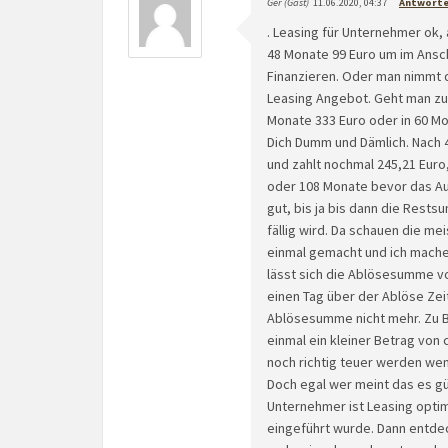
Ger (Gast)
11.06.2020, 04:37
Antwort
. Leasing für Unternehmer ok, 
48 Monate 99 Euro um im Ansc
Finanzieren. Oder man nimmt 
Leasing Angebot. Geht man zu 
Monate 333 Euro oder in 60 Mo
Dich Dumm und Dämlich. Nach 
und zahlt nochmal 245,21 Euro
oder 108 Monate bevor das Auto
gut, bis ja bis dann die Rest
fällig wird. Da schauen die 
einmal gemacht und ich mache 
lässt sich die Ablösesumme v
einen Tag über der Ablöse Zeit
Ablösesumme nicht mehr. Zu B
einmal ein kleiner Betrag von
noch richtig teuer werden wen
Doch egal wer meint das es gü
Unternehmer ist Leasing optim
eingeführt wurde. Dann entde