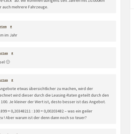
ne-click" ab. Wir kommen übrigens seit Jahren mit 10.000km
er auch mehrere Fahrzeuge.
rten
#
km im Jahr
orten
#
sel 🙁
orten
#
Angebote etwas übersichtlicher zu machen, wird der
chnet wird dieser durch die Leasing-Raten geteilt durch den
t 100. Je kleiner der Wert ist, desto besser ist das Angebot.
.899 = 0,20348211 : 100 = 0,00203482 – was ein geiler
 zu ! Aber warum ist der denn dann noch so teuer?