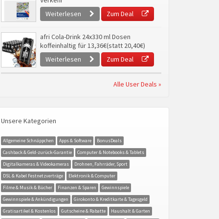
Verkehr
Weiterlesen
Zum Deal
afri Cola-Drink 24x330 ml Dosen
koffeinhaltig für 13,36€(statt 20,40€)
Weiterlesen
Zum Deal
Alle User Deals »
Unsere Kategorien
Allgemeine Schnäppchen
Apps & Software
BonusDeals
Cashback & Geld-zurück-Garantie
Computer & Notebooks & Tablets
Digitalkameras & Videokameras
Drohnen, Fahrräder, Sport
DSL & Kabel Festnetzverträge
Elektronik & Computer
Filme & Musik & Bücher
Finanzen & Sparen
Gewinnspiele
Gewinnspiele & Ankündigungen
Girokonto & Kreditkarte & Tagesgeld
Gratisartikel & Kostenlos
Gutscheine & Rabatte
Haushalt & Garten