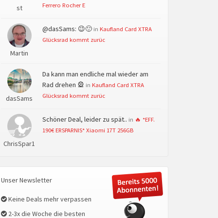
Ferrero Rocher E
st
@dasSams: 😉🙂
in
Kaufland Card XTRA
Glücksrad kommt zurüc
Martin
Da kann man endliche mal wieder am
Rad drehen 🎡
in
Kaufland Card XTRA
Glücksrad kommt zurüc
dasSams
Schöner Deal, leider zu spät..
in
🔥 *EFF.
190€ ERSPARNIS* Xiaomi 17T 256GB
ChrisSpar1
Unser Newsletter
Keine Deals mehr verpassen
2-3x die Woche die besten