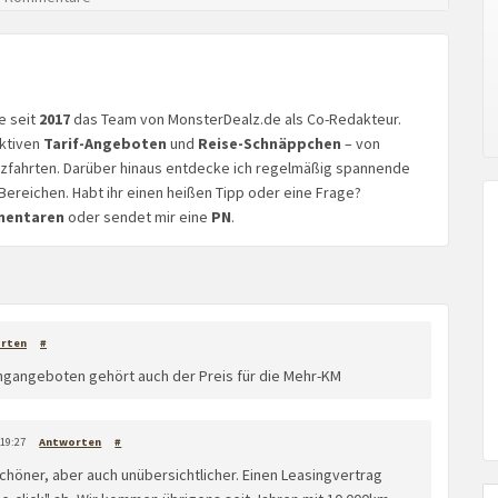
ke seit
2017
das Team von MonsterDealz.de als Co-Redakteur.
aktiven
Tarif-Angeboten
und
Reise-Schnäppchen
– von
euzfahrten. Darüber hinaus entdecke ich regelmäßig spannende
Bereichen. Habt ihr einen heißen Tipp oder eine Frage?
mentaren
oder sendet mir eine
PN
.
rten
#
ingangeboten gehört auch der Preis für die Mehr-KM
 19:27
Antworten
#
höner, aber auch unübersichtlicher. Einen Leasingvertrag