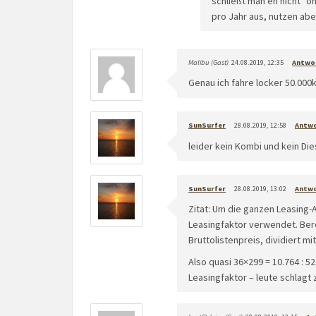
schließt man eh nicht "o
pro Jahr aus, nutzen ab
Malibu (Gast)
24.08.2019, 12:35
Antwo
Genau ich fahre locker 50.000
SunSurfer
28.08.2019, 12:58
Antw
leider kein Kombi und kein Die
SunSurfer
28.08.2019, 13:02
Antw
Zitat: Um die ganzen Leasing-
Leasingfaktor verwendet. Bere
Bruttolistenpreis, dividiert mi
Also quasi 36×299 = 10.764 : 52
Leasingfaktor – leute schlagt