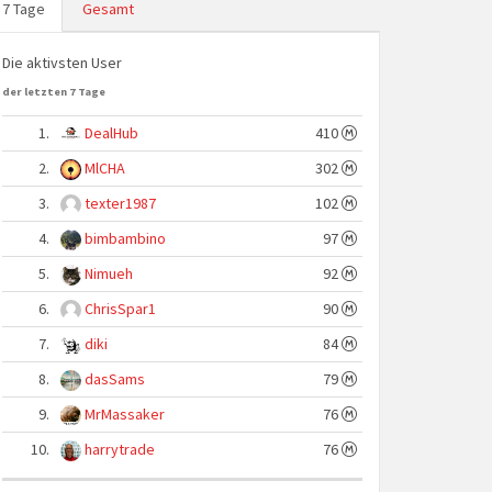
7 Tage
Gesamt
Die aktivsten User
der letzten 7 Tage
1.
DealHub
410
2.
MlCHA
302
3.
texter1987
102
4.
bimbambino
97
5.
Nimueh
92
6.
ChrisSpar1
90
7.
diki
84
8.
dasSams
79
9.
MrMassaker
76
10.
harrytrade
76