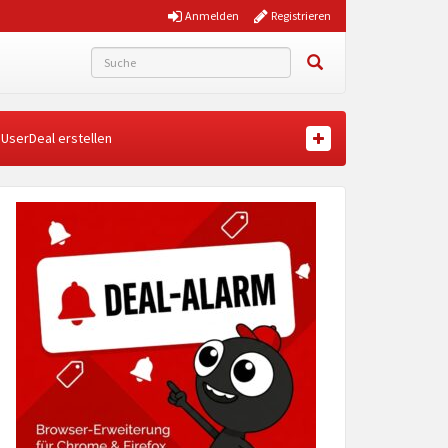
Anmelden
Registrieren
UserDeal erstellen