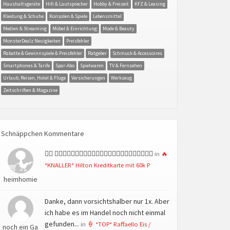
Haushaltsgeräte
Hifi & Lautsprecher
Hobby & Freizeit
KFZ & Leasing
Kleidung & Schuhe
Konsolen & Spiele
Lebensmittel
Medien & Streaming
Möbel & Einrichtung
Mode & Beauty
MonsterDealz Neuigkeiten
Preisfehler
Rabatte & Gewinnspiele & Preisfehler
Ratgeber
Schmuck & Accessoires
Smartphones & Tarife
Spar-Abo
Spielwaren
TV & Fernsehen
Urlaub, Reisen, Hotel & Flüge
Versicherungen
Werkzeug
Zeitschriften & Magazine
Schnäppchen Kommentare
👍🏻 👍🏻👍🏻👍🏻👍🏻👍🏻👍🏻👍🏻👍🏻👍🏻👍🏻👍🏻👍🏻
in
🔥
*KNALLER* Hilton Kreditkarte mit 60k P
heimhomie
Danke, dann vorsichtshalber nur 1x. Aber
ich habe es im Handel noch nicht einmal
gefunden...
in
🍦 *TOP* Raffaello Eis /
noch ein Ga