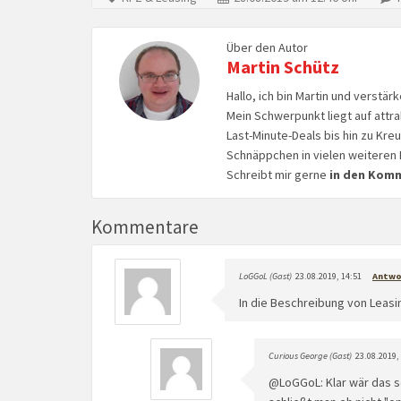
Über den Autor
Martin Schütz
Hallo, ich bin Martin und verstär
Mein Schwerpunkt liegt auf attr
Last-Minute-Deals bis hin zu Kr
Schnäppchen in vielen weiteren 
Schreibt mir gerne
in den Kom
Kommentare
LoGGoL (Gast)
23.08.2019, 14:51
Antwo
In die Beschreibung von Leas
Curious George (Gast)
23.08.2019,
@LoGGoL: Klar wär das sc