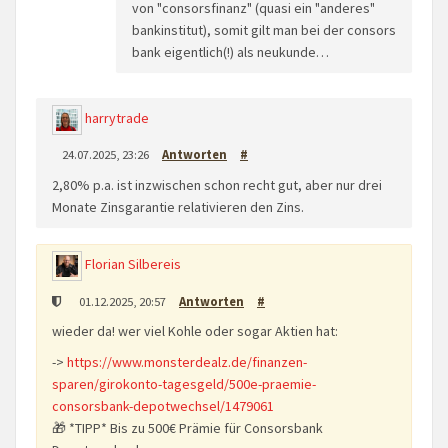
von "consorsfinanz" (quasi ein "anderes"
bankinstitut), somit gilt man bei der consors
bank eigentlich(!) als neukunde…
harrytrade
24.07.2025, 23:26
Antworten
#
2,80% p.a. ist inzwischen schon recht gut, aber nur drei
Monate Zinsgarantie relativieren den Zins.
Florian Silbereis
01.12.2025, 20:57
Antworten
#
wieder da! wer viel Kohle oder sogar Aktien hat:
->
https://www.monsterdealz.de/finanzen-
sparen/girokonto-tagesgeld/500e-praemie-
consorsbank-depotwechsel/1479061
🎁 *TIPP* Bis zu 500€ Prämie für Consorsbank