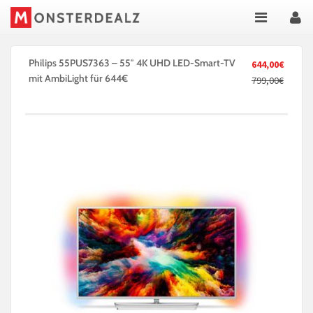
Philips 55PUS7363 – 55″ 4K UHD LED-Smart-TV
644,00€
mit AmbiLight für 644€
799,00€