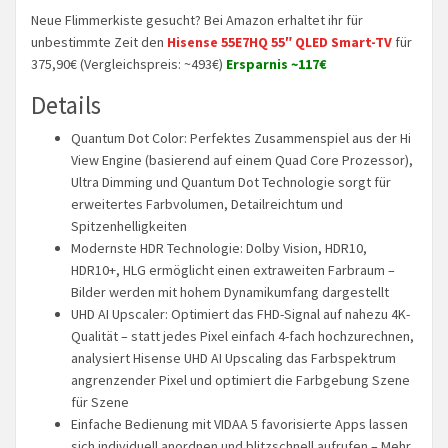
Neue Flimmerkiste gesucht? Bei Amazon erhaltet ihr für
unbestimmte Zeit den
Hisense 55E7HQ 55″ QLED Smart-TV
für
375,90€ (Vergleichspreis: ~493€)
Ersparnis ~117€
Details
Quantum Dot Color: Perfektes Zusammenspiel aus der Hi
View Engine (basierend auf einem Quad Core Prozessor),
Ultra Dimming und Quantum Dot Technologie sorgt für
erweitertes Farbvolumen, Detailreichtum und
Spitzenhelligkeiten
Modernste HDR Technologie: Dolby Vision, HDR10,
HDR10+, HLG ermöglicht einen extraweiten Farbraum –
Bilder werden mit hohem Dynamikumfang dargestellt
UHD AI Upscaler: Optimiert das FHD-Signal auf nahezu 4K-
Qualität – statt jedes Pixel einfach 4-fach hochzurechnen,
analysiert Hisense UHD AI Upscaling das Farbspektrum
angrenzender Pixel und optimiert die Farbgebung Szene
für Szene
Einfache Bedienung mit VIDAA 5 favorisierte Apps lassen
sich individuell anordnen und blitzschnell aufrufen – Mehr