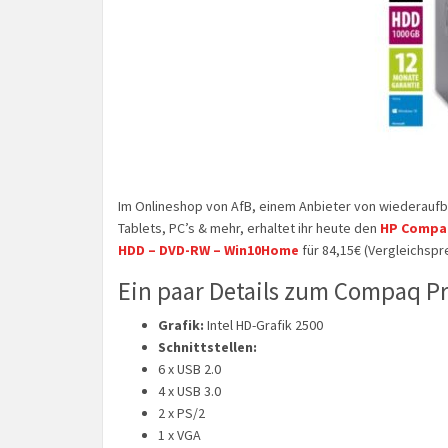
Im Onlineshop von AfB, einem Anbieter von wiederaufb
Tablets, PC’s & mehr, erhaltet ihr heute den
HP Compaq
HDD – DVD-RW – Win10Home
für 84,15€ (Vergleichspr
Ein paar Details zum Compaq Pr
Grafik:
Intel HD-Grafik 2500
Schnittstellen:
6 x USB 2.0
4 x USB 3.0
2 x PS/2
1 x VGA