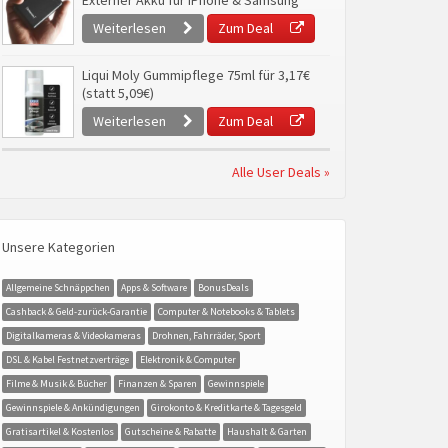
Externer Akku für iPhone & Samsung
Weiterlesen
Zum Deal
Liqui Moly Gummipflege 75ml für 3,17€
(statt 5,09€)
Weiterlesen
Zum Deal
Alle User Deals »
Unsere Kategorien
Allgemeine Schnäppchen
Apps & Software
BonusDeals
Cashback & Geld-zurück-Garantie
Computer & Notebooks & Tablets
Digitalkameras & Videokameras
Drohnen, Fahrräder, Sport
DSL & Kabel Festnetzverträge
Elektronik & Computer
Filme & Musik & Bücher
Finanzen & Sparen
Gewinnspiele
Gewinnspiele & Ankündigungen
Girokonto & Kreditkarte & Tagesgeld
Gratisartikel & Kostenlos
Gutscheine & Rabatte
Haushalt & Garten