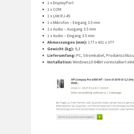
1 x DisplayPort
1 x COM
1 x LAN RJ-45
1 x Mikrofon – Eingang 3.5 mm
2 x Audio – Ausgang 3.5 mm
1 x Audio – Eingang 3.5 mm
Abmessungen (mm):
177 x 431 x 377
Gewicht (kg):
9,3
Lieferumfang:
PC, Stromkabel, Produktschlüsse
Installation:
Windows10 64Bit vorinstalliert ink