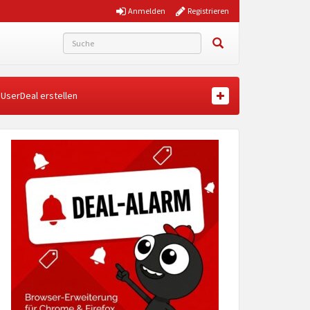
Anmelden
Registrieren
UserDeal erstellen