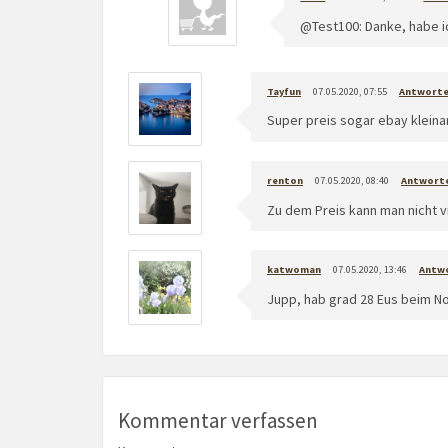
@Test100: Danke, habe ic
Tayfun
07.05.2020, 07:55
Antwort
Super preis sogar ebay kleina
renton
07.05.2020, 08:40
Antwort
Zu dem Preis kann man nicht v
katwoman
07.05.2020, 13:46
Antw
Jupp, hab grad 28 Eus beim N
Kommentar verfassen