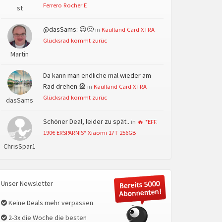
Ferrero Rocher E
st
@dasSams: 😉🙂
in
Kaufland Card XTRA
Glücksrad kommt zurüc
Martin
Da kann man endliche mal wieder am
Rad drehen 🎡
in
Kaufland Card XTRA
Glücksrad kommt zurüc
dasSams
Schöner Deal, leider zu spät..
in
🔥 *EFF.
190€ ERSPARNIS* Xiaomi 17T 256GB
ChrisSpar1
Unser Newsletter
Keine Deals mehr verpassen
2-3x die Woche die besten