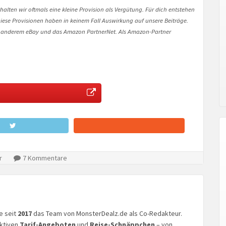
halten wir oftmals eine kleine Provision als Vergütung. Für dich entstehen
. Diese Provisionen haben in keinem Fall Auswirkung auf unsere Beiträge.
 anderem eBay und das Amazon PartnerNet. Als Amazon-Partner
r
7 Kommentare
ke seit
2017
das Team von MonsterDealz.de als Co-Redakteur.
aktiven
Tarif-Angeboten
und
Reise-Schnäppchen
– von