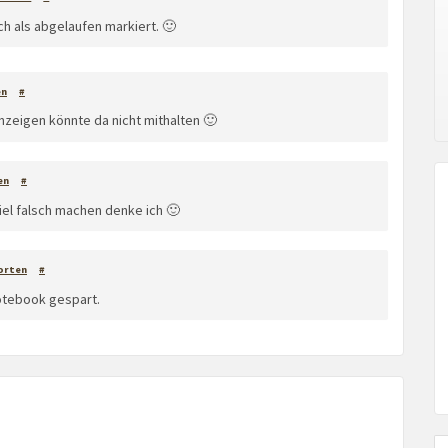
h als abgelaufen markiert. 🙂
en
#
nzeigen könnte da nicht mithalten 🙂
en
#
iel falsch machen denke ich 🙂
orten
#
otebook gespart.