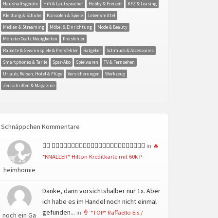
Haushaltsgeräte
Hifi & Lautsprecher
Hobby & Freizeit
KFZ & Leasing
Kleidung & Schuhe
Konsolen & Spiele
Lebensmittel
Medien & Streaming
Möbel & Einrichtung
Mode & Beauty
MonsterDealz Neuigkeiten
Preisfehler
Rabatte & Gewinnspiele & Preisfehler
Ratgeber
Schmuck & Accessoires
Smartphones & Tarife
Spar-Abo
Spielwaren
TV & Fernsehen
Urlaub, Reisen, Hotel & Flüge
Versicherungen
Werkzeug
Zeitschriften & Magazine
Schnäppchen Kommentare
👍🏻 👍🏻👍🏻👍🏻👍🏻👍🏻👍🏻👍🏻👍🏻👍🏻👍🏻👍🏻👍🏻
in
🔥
*KNALLER* Hilton Kreditkarte mit 60k P
heimhomie
Danke, dann vorsichtshalber nur 1x. Aber
ich habe es im Handel noch nicht einmal
gefunden...
in
🍦 *TOP* Raffaello Eis /
noch ein Ga