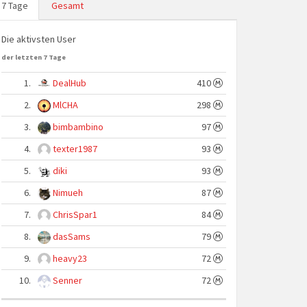
7 Tage
Gesamt
Die aktivsten User
der letzten 7 Tage
1.
DealHub
410
2.
MlCHA
298
3.
bimbambino
97
4.
texter1987
93
5.
diki
93
6.
Nimueh
87
7.
ChrisSpar1
84
8.
dasSams
79
9.
heavy23
72
10.
Senner
72