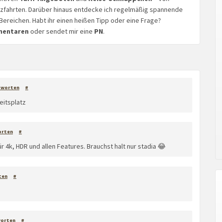
euzfahrten. Darüber hinaus entdecke ich regelmäßig spannende
Bereichen. Habt ihr einen heißen Tipp oder eine Frage?
mentaren
oder sendet mir eine
PN
.
tworten
#
eitsplatz
orten
#
 4k, HDR und allen Features. Brauchst halt nur stadia 😂
ten
#
worten
#