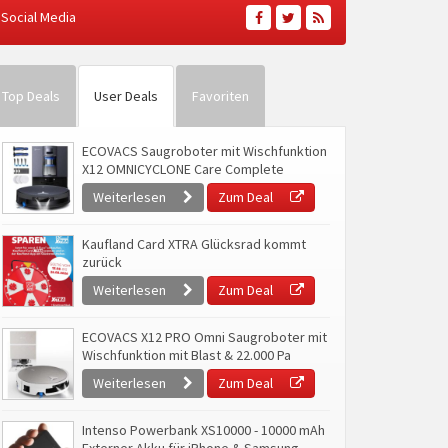
Social Media
Top Deals
User Deals
Favoriten
ECOVACS Saugroboter mit Wischfunktion
X12 OMNICYCLONE Care Complete
Weiterlesen
Zum Deal
Kaufland Card XTRA Glücksrad kommt
zurück
Weiterlesen
Zum Deal
ECOVACS X12 PRO Omni Saugroboter mit
Wischfunktion mit Blast & 22.000 Pa
Weiterlesen
Zum Deal
Intenso Powerbank XS10000 - 10000 mAh