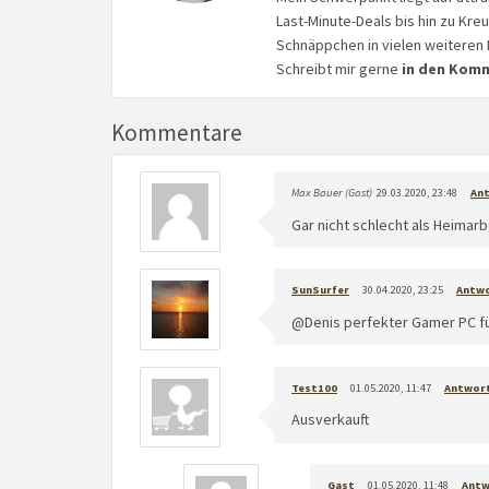
Last-Minute-Deals bis hin zu Kr
Schnäppchen in vielen weiteren 
Schreibt mir gerne
in den Kom
Kommentare
Max Bauer (Gast)
29.03.2020, 23:48
An
Gar nicht schlecht als Heimarb
SunSurfer
30.04.2020, 23:25
Antw
@Denis perfekter Gamer PC für
Test100
01.05.2020, 11:47
Antwor
Ausverkauft
Gast
01.05.2020, 11:48
Ant