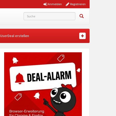
Anmelden
Registrieren
UserDeal erstellen