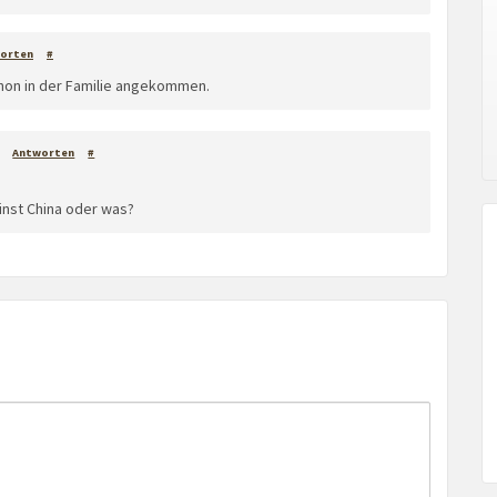
orten
#
hon in der Familie angekommen.
Antworten
#
nst China oder was?