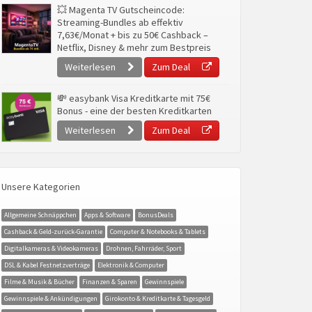
💥 Magenta TV Gutscheincode:
Streaming-Bundles ab effektiv
7,63€/Monat + bis zu 50€ Cashback –
Netflix, Disney & mehr zum Bestpreis
Weiterlesen
Zum Deal
💸 easybank Visa Kreditkarte mit 75€
Bonus - eine der besten Kreditkarten
Weiterlesen
Zum Deal
Unsere Kategorien
Allgemeine Schnäppchen
Apps & Software
BonusDeals
Cashback & Geld-zurück-Garantie
Computer & Notebooks & Tablets
Digitalkameras & Videokameras
Drohnen, Fahrräder, Sport
DSL & Kabel Festnetzverträge
Elektronik & Computer
Filme & Musik & Bücher
Finanzen & Sparen
Gewinnspiele
Gewinnspiele & Ankündigungen
Girokonto & Kreditkarte & Tagesgeld