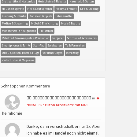
Gratisartikel & Kostenlos
Gutscheine & Rabatte
Haushalt & Garten
Haushaltsgeräte
Hifi & Lautsprecher
Hobby & Freizeit
KFZ & Leasing
Kleidung & Schuhe
Konsolen & Spiele
Lebensmittel
Medien & Streaming
Möbel & Einrichtung
Mode & Beauty
MonsterDealz Neuigkeiten
Preisfehler
Rabatte & Gewinnspiele & Preisfehler
Ratgeber
Schmuck & Accessoires
Smartphones & Tarife
Spar-Abo
Spielwaren
TV & Fernsehen
Urlaub, Reisen, Hotel & Flüge
Versicherungen
Werkzeug
Zeitschriften & Magazine
Schnäppchen Kommentare
👍🏻 👍🏻👍🏻👍🏻👍🏻👍🏻👍🏻👍🏻👍🏻👍🏻👍🏻👍🏻👍🏻
in
🔥
*KNALLER* Hilton Kreditkarte mit 60k P
heimhomie
Danke, dann vorsichtshalber nur 1x. Aber
ich habe es im Handel noch nicht einmal