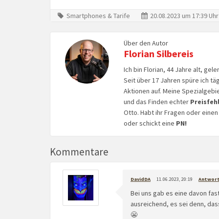
Smartphones & Tarife
20.08.2023 um 17:39 Uhr
Über den Autor
Florian Silbereis
Ich bin Florian, 44 Jahre alt, ge
Seit über 17 Jahren spüre ich tä
Aktionen auf. Meine Spezialgebi
und das Finden echter
Preisfeh
Otto. Habt ihr Fragen oder eine
oder schickt eine
PN!
Kommentare
DavidDA
11.06.2023, 20:19
Antwor
Bei uns gab es eine davon fas
ausreichend, es sei denn, das
😬