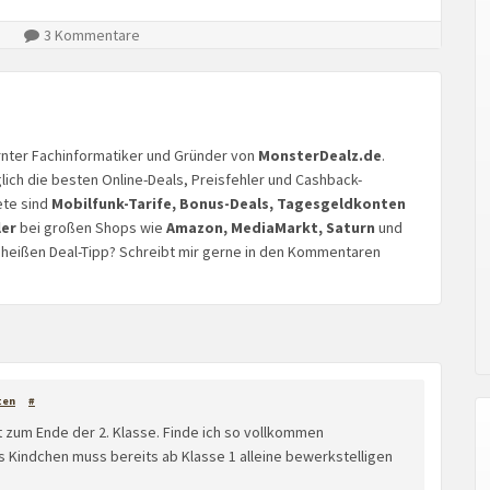
3 Kommentare
lernter Fachinformatiker und Gründer von
MonsterDealz.de
.
glich die besten Online-Deals, Preisfehler und Cashback-
ete sind
Mobilfunk-Tarife, Bonus-Deals, Tagesgeldkonten
ler
bei großen Shops wie
Amazon, MediaMarkt, Saturn
und
n heißen Deal-Tipp? Schreibt mir gerne in den Kommentaren
ten
#
t zum Ende der 2. Klasse. Finde ich so vollkommen
s Kindchen muss bereits ab Klasse 1 alleine bewerkstelligen