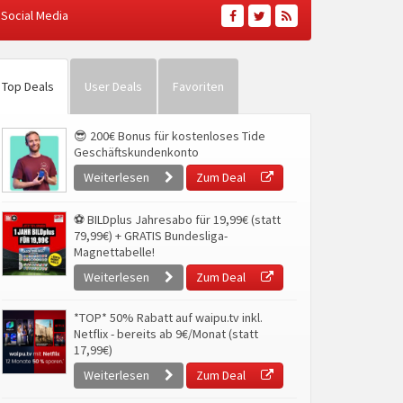
Social Media
Top Deals
User Deals
Favoriten
😎 200€ Bonus für kostenloses Tide
Geschäftskundenkonto
Weiterlesen
Zum Deal
⚽ BILDplus Jahresabo für 19,99€ (statt
79,99€) + GRATIS Bundesliga-
Magnettabelle!
Weiterlesen
Zum Deal
*TOP* 50% Rabatt auf waipu.tv inkl.
Netflix - bereits ab 9€/Monat (statt
17,99€)
Weiterlesen
Zum Deal