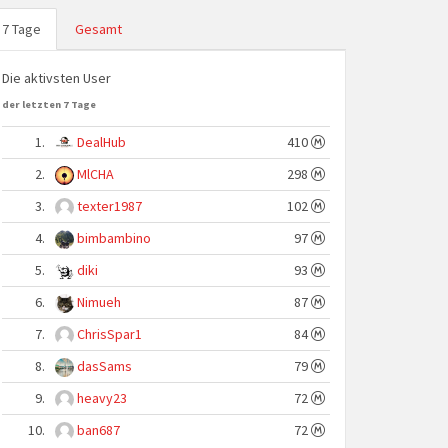
7 Tage
Gesamt
Die aktivsten User
der letzten 7 Tage
1.
DealHub
410
2.
MlCHA
298
3.
texter1987
102
4.
bimbambino
97
5.
diki
93
6.
Nimueh
87
7.
ChrisSpar1
84
8.
dasSams
79
9.
heavy23
72
10.
ban687
72