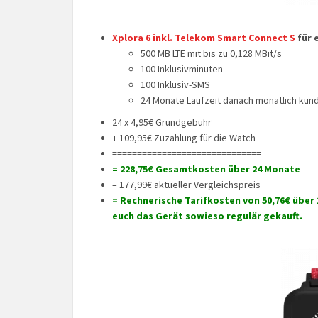
Xplora 6 inkl. Telekom Smart Connect S
für 
500 MB LTE mit bis zu 0,128 MBit/s
100 Inklusivminuten
100 Inklusiv-SMS
24 Monate Laufzeit danach monatlich künd
24 x 4,95€ Grundgebühr
+ 109,95€ Zuzahlung für die Watch
==============================
= 228,75€ Gesamtkosten über 24 Monate
– 177,99€ aktueller Vergleichspreis
= Rechnerische Tarifkosten von 50,76€ über 
euch das Gerät sowieso regulär gekauft.