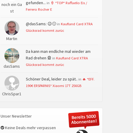
gefunden...
in
🍦 *TOP* Raffaello Eis /
noch ein Ga
Ferrero Rocher E
st
@dasSams: 😉🙂
in
Kaufland Card XTRA
Glücksrad kommt zurüc
Martin
Da kann man endliche mal wieder am
Rad drehen 🎡
in
Kaufland Card XTRA
Glücksrad kommt zurüc
dasSams
Schöner Deal, leider zu spät..
in
🔥 *EFF.
190€ ERSPARNIS* Xiaomi 17T 256GB
ChrisSpar1
Unser Newsletter
Keine Deals mehr verpassen