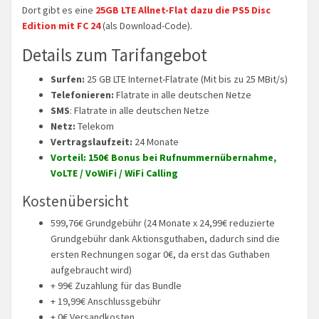
Dort gibt es eine
25GB LTE Allnet-Flat dazu die PS5 Disc
Edition mit FC 24
(als Download-Code).
Details zum Tarifangebot
Surfen:
25 GB LTE Internet-Flatrate (Mit bis zu 25 MBit/s)
Telefonieren:
Flatrate in alle deutschen Netze
SMS
: Flatrate in alle deutschen Netze
Netz:
Telekom
Vertragslaufzeit:
24 Monate
Vorteil: 150€ Bonus bei Rufnummernübernahme,
VoLTE / VoWiFi / WiFi Calling
Kostenübersicht
599,76€ Grundgebühr (24 Monate x 24,99€ reduzierte
Grundgebühr dank Aktionsguthaben, dadurch sind die
ersten Rechnungen sogar 0€, da erst das Guthaben
aufgebraucht wird)
+ 99€ Zuzahlung für das Bundle
+ 19,99€ Anschlussgebühr
+ 0€ Versandkosten