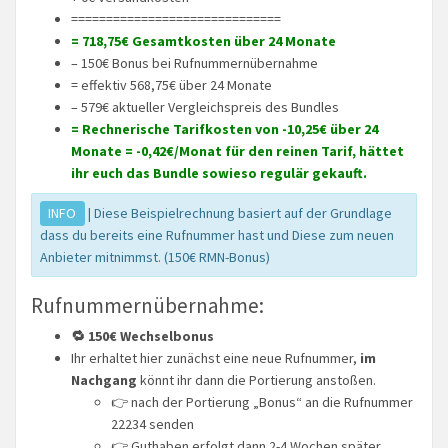
==============================
= 718,75€ Gesamtkosten über 24 Monate
– 150€ Bonus bei Rufnummernübernahme
= effektiv 568,75€ über 24 Monate
– 579€ aktueller Vergleichspreis des Bundles
= Rechnerische Tarifkosten von -10,25€ über 24
Monate = -0,42€/Monat für den reinen Tarif, hättet
ihr euch das Bundle sowieso regulär gekauft.
INFO
| Diese Beispielrechnung basiert auf der Grundlage
dass du bereits eine Rufnummer hast und Diese zum neuen
Anbieter mitnimmst. (150€ RMN-Bonus)
Rufnummernübernahme:
🔁 150€ Wechselbonus
Ihr erhaltet hier zunächst eine neue Rufnummer,
im
Nachgang
könnt ihr dann die Portierung anstoßen.
👉 nach der Portierung „Bonus“ an die Rufnummer
22234 senden
👉 Guthaben erfolgt dann 2-4 Wochen später