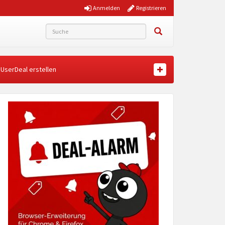
Anmelden
Registrieren
UserDeal erstellen