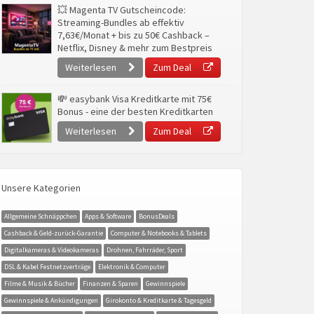
💥 Magenta TV Gutscheincode:
Streaming-Bundles ab effektiv
7,63€/Monat + bis zu 50€ Cashback –
Netflix, Disney & mehr zum Bestpreis
Weiterlesen
Zum Deal
💸 easybank Visa Kreditkarte mit 75€
Bonus - eine der besten Kreditkarten
Weiterlesen
Zum Deal
Unsere Kategorien
Allgemeine Schnäppchen
Apps & Software
BonusDeals
Cashback & Geld-zurück-Garantie
Computer & Notebooks & Tablets
Digitalkameras & Videokameras
Drohnen, Fahrräder, Sport
DSL & Kabel Festnetzverträge
Elektronik & Computer
Filme & Musik & Bücher
Finanzen & Sparen
Gewinnspiele
Gewinnspiele & Ankündigungen
Girokonto & Kreditkarte & Tagesgeld