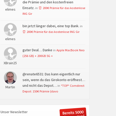
die Prämie und den kostenfreien
Einsatz.
in
⏰ 200€ Prämie für das kostenlose
elimes
ING Gir
bin jetzt länger dabei, eine top Bank.
in
⏰ 200€ Prämie für das kostenlose ING Gir
elimes
guter Deal… Danke
in
Apple MacBook Neo
(256 GB) + 200GB 5G +
XBrain25
@renate6531: Das kann eigentlich nur
sein, wenn du das Girokonto eröffnest…
und nicht das Depot…
in
*TOP* Comdirect
Martin
Depot: 150€ Prämie (davo
Unser Newsletter