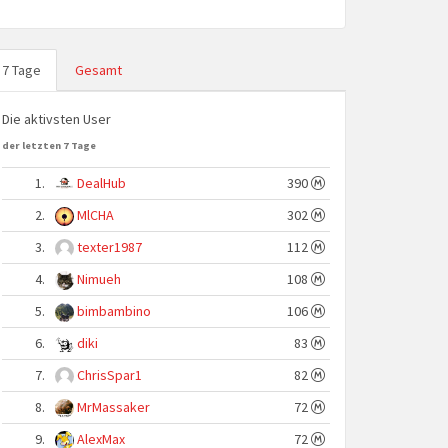
7 Tage
Gesamt
Die aktivsten User
der letzten 7 Tage
1.
DealHub
390
2.
MlCHA
302
3.
texter1987
112
4.
Nimueh
108
5.
bimbambino
106
6.
diki
83
7.
ChrisSpar1
82
8.
MrMassaker
72
9.
AlexMax
72