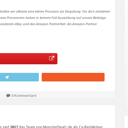
halten wir oftmals eine kleine Provision als Vergütung. Für dich entstehen
. Diese Provisionen haben in keinem Fall Auswirkung auf unsere Beiträge.
 anderem eBay und das Amazon PartnerNet. Als Amazon-Partner
0 Kommentare
ke seit
2017
das Team von MonsterDealz.de als Co-Redakteur.