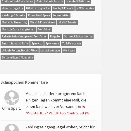
Gratisartikel & Kostenlos
Gutscheine & Rabatte
Haushalt & Garten
Haushaltsgeräte
Hifi & Lautsprecher
Hobby & Freizeit
KFZ & Leasing
Kleidung & Schuhe
Konsolen & Spiele
Lebensmittel
Medien & Streaming
Möbel & Einrichtung
Mode & Beauty
MonsterDealz Neuigkeiten
Preisfehler
Rabatte & Gewinnspiele & Preisfehler
Ratgeber
Schmuck & Accessoires
Smartphones & Tarife
Spar-Abo
Spielwaren
TV & Fernsehen
Urlaub, Reisen, Hotel & Flüge
Versicherungen
Werkzeug
Zeitschriften & Magazine
Schnäppchen Kommentare
Muss mich leider korrigieren: Nach
einigen Tagen kommt eine Mail, die
einen Nachweis vor Versand...
in
🔥
ChrisSpar1
*PREISFEHLER* VELUX App Control Set (W
Zahlungseingang, egal woher, reicht für