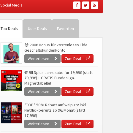
Social Media
Top Deals
User Deals
Favoriten
😎 200€ Bonus für kostenloses Tide
Geschäftskundenkonto
Weiterlesen
Zum Deal
⚽ BILDplus Jahresabo für 19,99€ (statt
79,99€) + GRATIS Bundesliga-
Magnettabelle!
Weiterlesen
Zum Deal
*TOP* 50% Rabatt auf waipu.tv inkl.
Netflix - bereits ab 9€/Monat (statt
17,99€)
Weiterlesen
Zum Deal